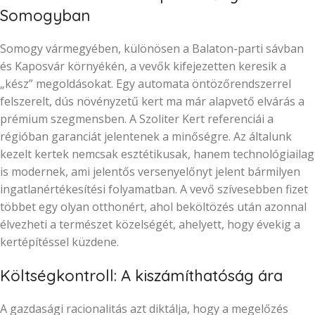
Somogyban
Somogy vármegyében, különösen a Balaton-parti sávban
és Kaposvár környékén, a vevők kifejezetten keresik a
„kész” megoldásokat. Egy automata öntözőrendszerrel
felszerelt, dús növényzetű kert ma már alapvető elvárás a
prémium szegmensben. A Szoliter Kert referenciái a
régióban garanciát jelentenek a minőségre. Az általunk
kezelt kertek nemcsak esztétikusak, hanem technológiailag
is modernek, ami jelentős versenyelőnyt jelent bármilyen
ingatlanértékesítési folyamatban. A vevő szívesebben fizet
többet egy olyan otthonért, ahol beköltözés után azonnal
élvezheti a természet közelségét, ahelyett, hogy évekig a
kertépítéssel küzdene.
Költségkontroll: A kiszámíthatóság ára
A gazdasági racionalitás azt diktálja, hogy a megelőzés