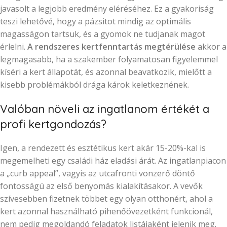
javasolt a legjobb eredmény eléréséhez. Ez a gyakoriság
teszi lehetővé, hogy a pázsitot mindig az optimális
magasságon tartsuk, és a gyomok ne tudjanak magot
érlelni.
A rendszeres kertfenntartás megtérülése
akkor a
legmagasabb, ha a szakember folyamatosan figyelemmel
kíséri a kert állapotát, és azonnal beavatkozik, mielőtt a
kisebb problémákból drága károk keletkeznének.
Valóban növeli az ingatlanom értékét a
profi kertgondozás?
Igen, a rendezett és esztétikus kert akár 15-20%-kal is
megemelheti egy családi ház eladási árát. Az ingatlanpiacon
a „curb appeal”, vagyis az utcafronti vonzerő döntő
fontosságú az első benyomás kialakításakor. A vevők
szívesebben fizetnek többet egy olyan otthonért, ahol a
kert azonnal használható pihenőövezetként funkcionál,
nem pedig megoldandó feladatok listájaként jelenik meg.