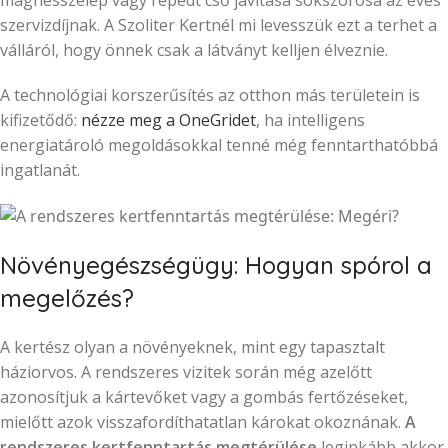
mágnesszelep vagy repedt cső javítása sokszorosa az éves
szervizdíjnak. A Szoliter Kertnél mi levesszük ezt a terhet a
válláról, hogy önnek csak a látványt kelljen élveznie.
A technológiai korszerűsítés az otthon más területein is
kifizetődő:
nézze meg a OneGridet
, ha intelligens
energiatároló megoldásokkal tenné még fenntarthatóbbá
ingatlanát.
Növényegészségügy: Hogyan spórol a
megelőzés?
A kertész olyan a növényeknek, mint egy tapasztalt
háziorvos. A rendszeres vizitek során még azelőtt
azonosítjuk a kártevőket vagy a gombás fertőzéseket,
mielőtt azok visszafordíthatatlan károkat okoznának.
A
rendszeres kertfenntartás megtérülése
leginkább akkor