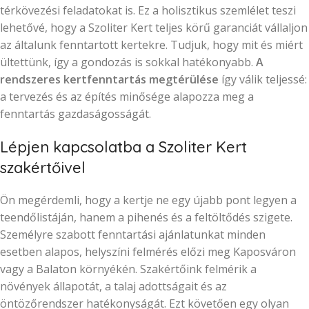
térkövezési feladatokat is. Ez a holisztikus szemlélet teszi
lehetővé, hogy a Szoliter Kert teljes körű garanciát vállaljon
az általunk fenntartott kertekre. Tudjuk, hogy mit és miért
ültettünk, így a gondozás is sokkal hatékonyabb.
A
rendszeres kertfenntartás megtérülése
így válik teljessé:
a tervezés és az építés minősége alapozza meg a
fenntartás gazdaságosságát.
Lépjen kapcsolatba a Szoliter Kert
szakértőivel
Ön megérdemli, hogy a kertje ne egy újabb pont legyen a
teendőlistáján, hanem a pihenés és a feltöltődés szigete.
Személyre szabott fenntartási ajánlatunkat minden
esetben alapos, helyszíni felmérés előzi meg Kaposváron
vagy a Balaton környékén. Szakértőink felmérik a
növények állapotát, a talaj adottságait és az
öntözőrendszer hatékonyságát. Ezt követően egy olyan