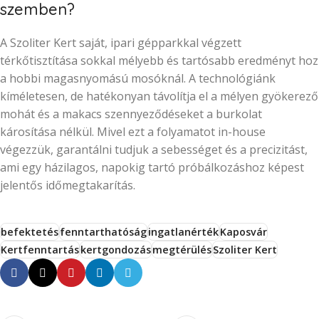
szemben?
A Szoliter Kert saját, ipari gépparkkal végzett
térkőtisztítása sokkal mélyebb és tartósabb eredményt hoz
a hobbi magasnyomású mosóknál. A technológiánk
kíméletesen, de hatékonyan távolítja el a mélyen gyökerező
mohát és a makacs szennyeződéseket a burkolat
károsítása nélkül. Mivel ezt a folyamatot in-house
végezzük, garantálni tudjuk a sebességet és a precizitást,
ami egy házilagos, napokig tartó próbálkozáshoz képest
jelentős időmegtakarítás.
befektetés
fenntarthatóság
ingatlanérték
Kaposvár
Kertfenntartás
kertgondozás
megtérülés
Szoliter Kert