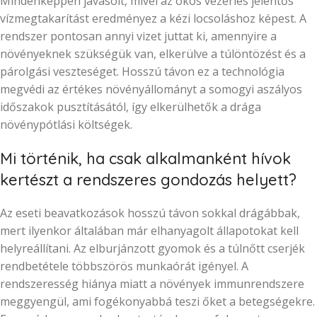
Mindenképpen javasolt, mivel az okos vezérlés jelentős
vízmegtakarítást eredményez a kézi locsoláshoz képest. A
rendszer pontosan annyi vizet juttat ki, amennyire a
növényeknek szükségük van, elkerülve a túlöntözést és a
párolgási veszteséget. Hosszú távon ez a technológia
megvédi az értékes növényállományt a somogyi aszályos
időszakok pusztításától, így elkerülhetők a drága
növénypótlási költségek.
Mi történik, ha csak alkalmanként hívok
kertészt a rendszeres gondozás helyett?
Az eseti beavatkozások hosszú távon sokkal drágábbak,
mert ilyenkor általában már elhanyagolt állapotokat kell
helyreállítani. Az elburjánzott gyomok és a túlnőtt cserjék
rendbetétele többszörös munkaórát igényel. A
rendszeresség hiánya miatt a növények immunrendszere
meggyengül, ami fogékonyabbá teszi őket a betegségekre.