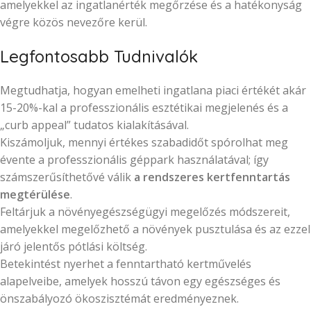
amelyekkel az ingatlanérték megőrzése és a hatékonyság
végre közös nevezőre kerül.
Legfontosabb Tudnivalók
Megtudhatja, hogyan emelheti ingatlana piaci értékét akár
15-20%-kal a professzionális esztétikai megjelenés és a
„curb appeal” tudatos kialakításával.
Kiszámoljuk, mennyi értékes szabadidőt spórolhat meg
évente a professzionális géppark használatával; így
számszerűsíthetővé válik
a rendszeres kertfenntartás
megtérülése
.
Feltárjuk a növényegészségügyi megelőzés módszereit,
amelyekkel megelőzhető a növények pusztulása és az ezzel
járó jelentős pótlási költség.
Betekintést nyerhet a fenntartható kertművelés
alapelveibe, amelyek hosszú távon egy egészséges és
önszabályozó ökoszisztémát eredményeznek.