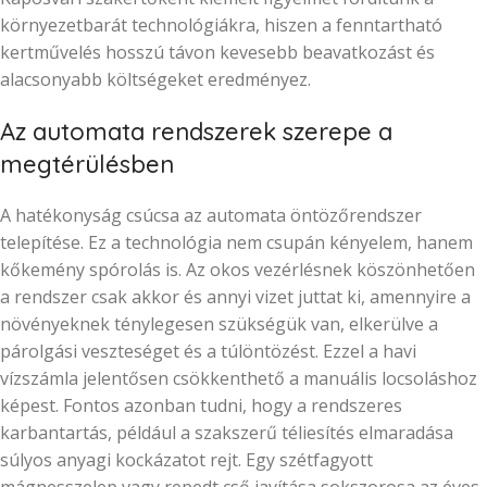
környezetbarát technológiákra, hiszen a fenntartható
kertművelés hosszú távon kevesebb beavatkozást és
alacsonyabb költségeket eredményez.
Az automata rendszerek szerepe a
megtérülésben
A hatékonyság csúcsa az automata öntözőrendszer
telepítése. Ez a technológia nem csupán kényelem, hanem
kőkemény spórolás is. Az okos vezérlésnek köszönhetően
a rendszer csak akkor és annyi vizet juttat ki, amennyire a
növényeknek ténylegesen szükségük van, elkerülve a
párolgási veszteséget és a túlöntözést. Ezzel a havi
vízszámla jelentősen csökkenthető a manuális locsoláshoz
képest. Fontos azonban tudni, hogy a rendszeres
karbantartás, például a szakszerű téliesítés elmaradása
súlyos anyagi kockázatot rejt. Egy szétfagyott