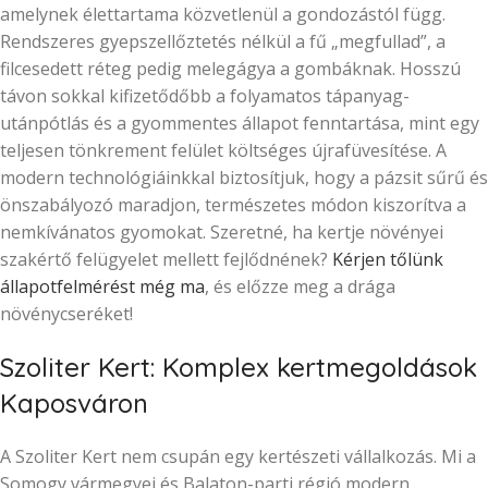
amelynek élettartama közvetlenül a gondozástól függ.
Rendszeres gyepszellőztetés nélkül a fű „megfullad”, a
filcesedett réteg pedig melegágya a gombáknak. Hosszú
távon sokkal kifizetődőbb a folyamatos tápanyag-
utánpótlás és a gyommentes állapot fenntartása, mint egy
teljesen tönkrement felület költséges újrafüvesítése. A
modern technológiáinkkal biztosítjuk, hogy a pázsit sűrű és
önszabályozó maradjon, természetes módon kiszorítva a
nemkívánatos gyomokat. Szeretné, ha kertje növényei
szakértő felügyelet mellett fejlődnének?
Kérjen tőlünk
állapotfelmérést még ma
, és előzze meg a drága
növénycseréket!
Szoliter Kert: Komplex kertmegoldások
Kaposváron
A Szoliter Kert nem csupán egy kertészeti vállalkozás. Mi a
Somogy vármegyei és Balaton-parti régió modern,