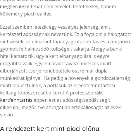
megtérülése
tehát nem elméleti feltételezés, hanem
kőkemény piaci realitás.
Ezzel szemben létezik egy veszélyes jelenség, amit
kertészeti adósságnak nevezünk. Ez a fogalom a halogatott
metszések, az elmaradt tápanyag-utánpótlás és a burjánzó
gyomok felhalmozódó költségeit takarja. Ahogy a banki
hitel kamatozik, úgy a kert elhanyagolása is egyre
drágábbá válik. Egy elmaradt tavaszi metszés miatt
elburjánzott cserje rendbetétele őszre már dupla
munkaórát igényel. Ha pedig a növények a gondozatlanság
miatt elpusztulnak, a pótlásuk az eredeti fenntartási
költség többszörösébe kerül. A professzionális
kertfenntartás
éppen ezt az adósságcsapdát segít
elkerülni, megőrizve az ingatlan értékállóságát az évek
során.
A rendezett kert mint piaci előny