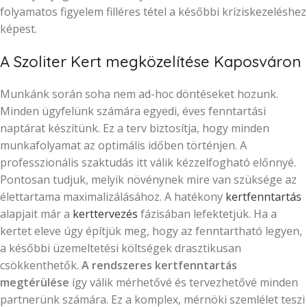
folyamatos figyelem filléres tétel a későbbi kríziskezeléshez
képest.
A Szoliter Kert megközelítése Kaposváron
Munkánk során soha nem ad-hoc döntéseket hozunk.
Minden ügyfelünk számára egyedi, éves fenntartási
naptárat készítünk. Ez a terv biztosítja, hogy minden
munkafolyamat az optimális időben történjen. A
professzionális szaktudás itt válik kézzelfogható előnnyé.
Pontosan tudjuk, melyik növénynek mire van szüksége az
élettartama maximalizálásához. A hatékony
kertfenntartás
alapjait már a
kerttervezés
fázisában lefektetjük. Ha a
kertet eleve úgy építjük meg, hogy az fenntartható legyen,
a későbbi üzemeltetési költségek drasztikusan
csökkenthetők.
A rendszeres kertfenntartás
megtérülése
így válik mérhetővé és tervezhetővé minden
partnerünk számára. Ez a komplex, mérnöki szemlélet teszi