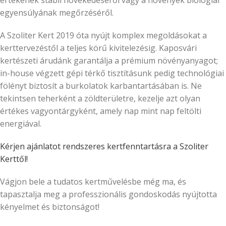
értékének stabil növekedéséről vagy a növények biológiai
egyensúlyának megőrzéséről.
A Szoliter Kert 2019 óta nyújt komplex megoldásokat a
kerttervezéstől a teljes körű kivitelezésig. Kaposvári
kertészeti árudánk garantálja a prémium növényanyagot;
in-house végzett gépi térkő tisztításunk pedig technológiai
fölényt biztosít a burkolatok karbantartásában is. Ne
tekintsen teherként a zöldterületre, kezelje azt olyan
értékes vagyontárgyként, amely nap mint nap feltölti
energiával.
Kérjen ajánlatot rendszeres kertfenntartásra a Szoliter
Kerttől!
Vágjon bele a tudatos kertművelésbe még ma, és
tapasztalja meg a professzionális gondoskodás nyújtotta
kényelmet és biztonságot!