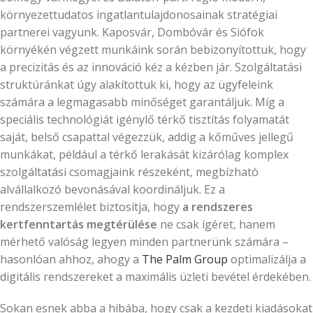
környezettudatos ingatlantulajdonosainak stratégiai
partnerei vagyunk. Kaposvár, Dombóvár és Siófok
környékén végzett munkáink során bebizonyítottuk, hogy
a precizitás és az innováció kéz a kézben jár. Szolgáltatási
struktúránkat úgy alakítottuk ki, hogy az ügyfeleink
számára a legmagasabb minőséget garantáljuk. Míg a
speciális technológiát igénylő térkő tisztítás folyamatát
saját, belső csapattal végezzük, addig a kőműves jellegű
munkákat, például a térkő lerakását kizárólag komplex
szolgáltatási csomagjaink részeként, megbízható
alvállalkozó bevonásával koordináljuk. Ez a
rendszerszemlélet biztosítja, hogy
a rendszeres
kertfenntartás megtérülése
ne csak ígéret, hanem
mérhető valóság legyen minden partnerünk számára –
hasonlóan ahhoz, ahogy a
The Palm Group
optimalizálja a
digitális rendszereket a maximális üzleti bevétel érdekében.
Sokan esnek abba a hibába, hogy csak a kezdeti kiadásokat