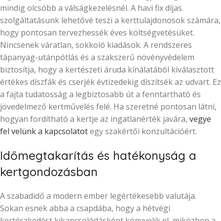
mindig olcsóbb a válságkezelésnél. A havi fix díjas
szolgáltatásunk lehetővé teszi a kerttulajdonosok számára,
hogy pontosan tervezhessék éves költségvetésüket.
Nincsenek váratlan, sokkoló kiadások. A rendszeres
tápanyag-utánpótlás és a szakszerű növényvédelem
biztosítja, hogy a kertészeti áruda kínálatából kiválasztott
értékes díszfák és cserjék évtizedekig díszítsék az udvart. Ez
a fajta tudatosság a legbiztosabb út a fenntartható és
jövedelmező kertművelés felé. Ha szeretné pontosan látni,
hogyan fordítható a kertje az ingatlanérték javára,
vegye
fel velünk a kapcsolatot
egy szakértői konzultációért.
Időmegtakarítás és hatékonyság a
kertgondozásban
A szabadidő a modern ember legértékesebb valutája.
Sokan esnek abba a csapdába, hogy a hétvégi
kertészkedést kikapcsolódásként könyvelik el, miközben a