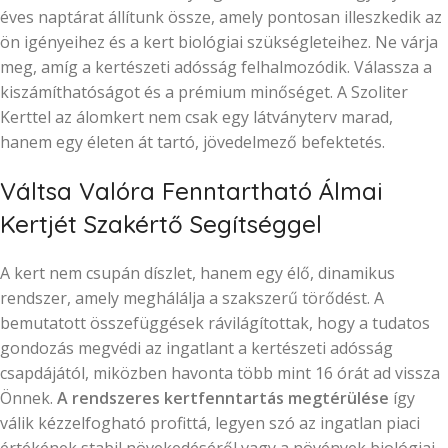
éves naptárat állítunk össze, amely pontosan illeszkedik az
ön igényeihez és a kert biológiai szükségleteihez. Ne várja
meg, amíg a kertészeti adósság felhalmozódik. Válassza a
kiszámíthatóságot és a prémium minőséget. A Szoliter
Kerttel az álomkert nem csak egy látványterv marad,
hanem egy életen át tartó, jövedelmező befektetés.
Váltsa Valóra Fenntartható Álmai
Kertjét Szakértő Segítséggel
A kert nem csupán díszlet, hanem egy élő, dinamikus
rendszer, amely meghálálja a szakszerű törődést. A
bemutatott összefüggések rávilágítottak, hogy a tudatos
gondozás megvédi az ingatlant a kertészeti adósság
csapdájától, miközben havonta több mint 16 órát ad vissza
Önnek.
A rendszeres kertfenntartás megtérülése
így
válik kézzelfogható profittá, legyen szó az ingatlan piaci