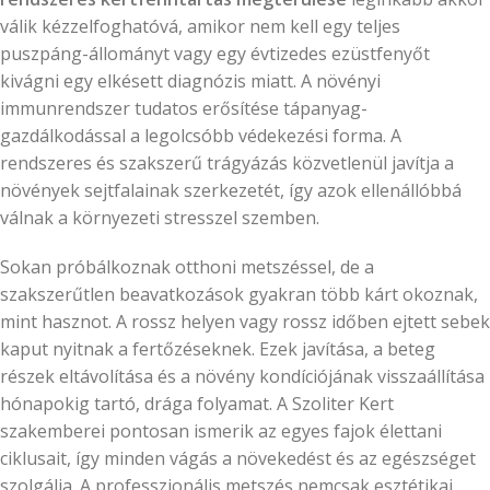
válik kézzelfoghatóvá, amikor nem kell egy teljes
puszpáng-állományt vagy egy évtizedes ezüstfenyőt
kivágni egy elkésett diagnózis miatt. A növényi
immunrendszer tudatos erősítése tápanyag-
gazdálkodással a legolcsóbb védekezési forma. A
rendszeres és szakszerű trágyázás közvetlenül javítja a
növények sejtfalainak szerkezetét, így azok ellenállóbbá
válnak a környezeti stresszel szemben.
Sokan próbálkoznak otthoni metszéssel, de a
szakszerűtlen beavatkozások gyakran több kárt okoznak,
mint hasznot. A rossz helyen vagy rossz időben ejtett sebek
kaput nyitnak a fertőzéseknek. Ezek javítása, a beteg
részek eltávolítása és a növény kondíciójának visszaállítása
hónapokig tartó, drága folyamat. A Szoliter Kert
szakemberei pontosan ismerik az egyes fajok élettani
ciklusait, így minden vágás a növekedést és az egészséget
szolgálja. A professzionális metszés nemcsak esztétikai