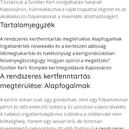
Tisztázzuk a Szoliter Kert szolgáltatási határait
Kaposváron, különválasztva a saját csapattal végzett és az
alvállalkozói folyamatokat a maximális átláthatóságért.
Tartalomjegyzék
A rendszeres kertfenntartás megtérülése: Alapfogalmak
Ingatlanérték növekedés és a kertészeti adósság
Időmegtakarítás és hatékonyság a kertgondozásban
Növényegészségügy: Hogyan spórol a megelőzés?
Szoliter Kert: Komplex kertmegoldások Kaposváron
A rendszeres kertfenntartás
megtérülése: Alapfogalmak
A kertre sokan csak úgy gondolnak, mint egy folyamatosan
pénzt és időt emésztő hobbira. Ez azonban súlyos tévedés.
A tudatos ingatlantulajdonos számára a zöldterület nem
költséghely, hanem egy lassan érő, de biztosan
jövedelmező vagyontárgy. Itt válik fontossá
a rendszeres