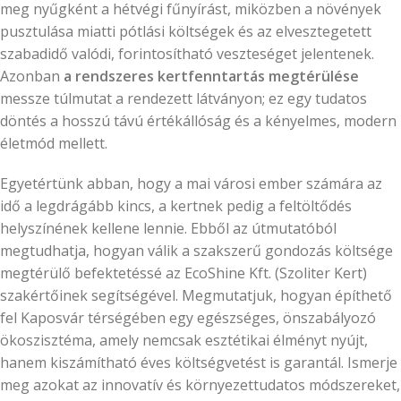
meg nyűgként a hétvégi fűnyírást, miközben a növények
pusztulása miatti pótlási költségek és az elvesztegetett
szabadidő valódi, forintosítható veszteséget jelentenek.
Azonban
a rendszeres kertfenntartás megtérülése
messze túlmutat a rendezett látványon; ez egy tudatos
döntés a hosszú távú értékállóság és a kényelmes, modern
életmód mellett.
Egyetértünk abban, hogy a mai városi ember számára az
idő a legdrágább kincs, a kertnek pedig a feltöltődés
helyszínének kellene lennie. Ebből az útmutatóból
megtudhatja, hogyan válik a szakszerű gondozás költsége
megtérülő befektetéssé az EcoShine Kft. (Szoliter Kert)
szakértőinek segítségével. Megmutatjuk, hogyan építhető
fel Kaposvár térségében egy egészséges, önszabályozó
ökoszisztéma, amely nemcsak esztétikai élményt nyújt,
hanem kiszámítható éves költségvetést is garantál. Ismerje
meg azokat az innovatív és környezettudatos módszereket,