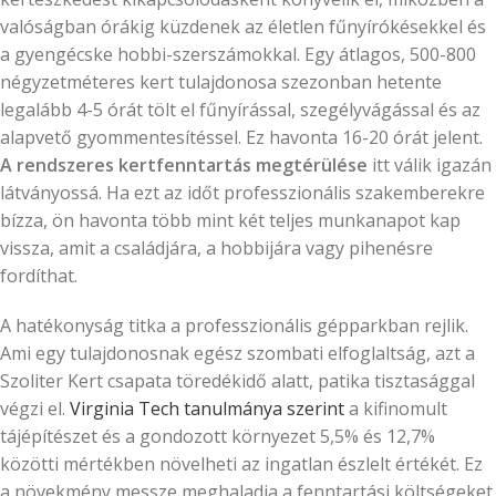
valóságban órákig küzdenek az életlen fűnyírókésekkel és
a gyengécske hobbi-szerszámokkal. Egy átlagos, 500-800
négyzetméteres kert tulajdonosa szezonban hetente
legalább 4-5 órát tölt el fűnyírással, szegélyvágással és az
alapvető gyommentesítéssel. Ez havonta 16-20 órát jelent.
A rendszeres kertfenntartás megtérülése
itt válik igazán
látványossá. Ha ezt az időt professzionális szakemberekre
bízza, ön havonta több mint két teljes munkanapot kap
vissza, amit a családjára, a hobbijára vagy pihenésre
fordíthat.
A hatékonyság titka a professzionális gépparkban rejlik.
Ami egy tulajdonosnak egész szombati elfoglaltság, azt a
Szoliter Kert csapata töredékidő alatt, patika tisztasággal
végzi el.
Virginia Tech tanulmánya szerint
a kifinomult
tájépítészet és a gondozott környezet 5,5% és 12,7%
közötti mértékben növelheti az ingatlan észlelt értékét. Ez
a növekmény messze meghaladja a fenntartási költségeket.