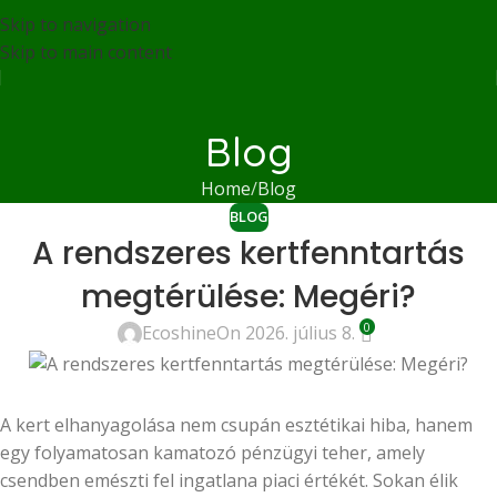
Skip to navigation
Skip to main content
Blog
Home
Blog
BLOG
A rendszeres kertfenntartás
megtérülése: Megéri?
0
Ecoshine
On 2026. július 8.
A kert elhanyagolása nem csupán esztétikai hiba, hanem
egy folyamatosan kamatozó pénzügyi teher, amely
csendben emészti fel ingatlana piaci értékét. Sokan élik