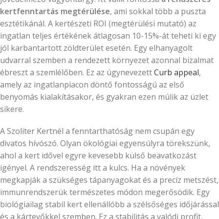
kertfenntartás megtérülése
, ami sokkal több a puszta
esztétikánál. A kertészeti ROI (megtérülési mutató) az
ingatlan teljes értékének átlagosan 10-15%-át teheti ki egy
jól karbantartott zöldterület esetén. Egy elhanyagolt
udvarral szemben a rendezett környezet azonnal bizalmat
ébreszt a szemlélőben. Ez az úgynevezett
Curb appeal
,
amely az ingatlanpiacon döntő fontosságú az első
benyomás kialakításakor, és gyakran ezen múlik az üzlet
sikere.
A Szoliter Kertnél a fenntarthatóság nem csupán egy
divatos hívószó. Olyan ökológiai egyensúlyra törekszünk,
ahol a kert idővel egyre kevesebb külső beavatkozást
igényel. A rendszeresség itt a kulcs. Ha a növények
megkapják a szükséges tápanyagokat és a precíz metszést,
immunrendszerük természetes módon megerősödik. Egy
biológiailag stabil kert ellenállóbb a szélsőséges időjárással
és a kártevőkkel szemben. Ez a stabilitás a valódi profit,