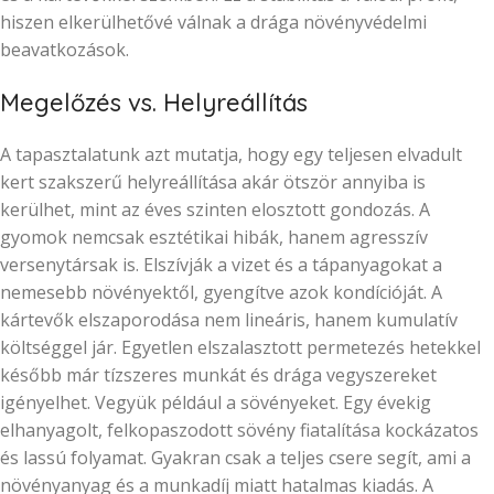
hiszen elkerülhetővé válnak a drága növényvédelmi
beavatkozások.
Megelőzés vs. Helyreállítás
A tapasztalatunk azt mutatja, hogy egy teljesen elvadult
kert szakszerű helyreállítása akár ötször annyiba is
kerülhet, mint az éves szinten elosztott gondozás. A
gyomok nemcsak esztétikai hibák, hanem agresszív
versenytársak is. Elszívják a vizet és a tápanyagokat a
nemesebb növényektől, gyengítve azok kondícióját. A
kártevők elszaporodása nem lineáris, hanem kumulatív
költséggel jár. Egyetlen elszalasztott permetezés hetekkel
később már tízszeres munkát és drága vegyszereket
igényelhet. Vegyük például a sövényeket. Egy évekig
elhanyagolt, felkopaszodott sövény fiatalítása kockázatos
és lassú folyamat. Gyakran csak a teljes csere segít, ami a
növényanyag és a munkadíj miatt hatalmas kiadás. A