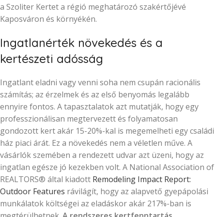
a Szoliter Kertet a régió meghatározó szakértőjévé
Kaposváron és környékén.
Ingatlanérték növekedés és a
kertészeti adósság
Ingatlant eladni vagy venni soha nem csupán racionális
számítás; az érzelmek és az első benyomás legalább
ennyire fontos. A tapasztalatok azt mutatják, hogy egy
professzionálisan megtervezett és folyamatosan
gondozott kert akár 15-20%-kal is megemelheti egy családi
ház piaci árát. Ez a növekedés nem a véletlen műve. A
vásárlók szemében a rendezett udvar azt üzeni, hogy az
ingatlan egésze jó kezekben volt. A National Association of
REALTORS® által kiadott
Remodeling Impact Report:
Outdoor Features
rávilágít, hogy az alapvető gyepápolási
munkálatok költségei az eladáskor akár 217%-ban is
megtérülhetnek.
A rendszeres kertfenntartás