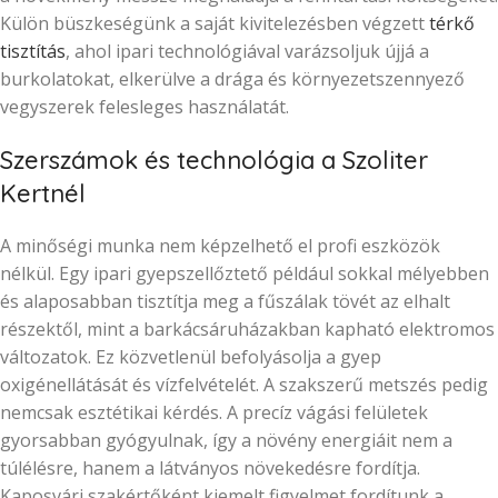
Külön büszkeségünk a saját kivitelezésben végzett
térkő
tisztítás
, ahol ipari technológiával varázsoljuk újjá a
burkolatokat, elkerülve a drága és környezetszennyező
vegyszerek felesleges használatát.
Szerszámok és technológia a Szoliter
Kertnél
A minőségi munka nem képzelhető el profi eszközök
nélkül. Egy ipari gyepszellőztető például sokkal mélyebben
és alaposabban tisztítja meg a fűszálak tövét az elhalt
részektől, mint a barkácsáruházakban kapható elektromos
változatok. Ez közvetlenül befolyásolja a gyep
oxigénellátását és vízfelvételét. A szakszerű metszés pedig
nemcsak esztétikai kérdés. A precíz vágási felületek
gyorsabban gyógyulnak, így a növény energiáit nem a
túlélésre, hanem a látványos növekedésre fordítja.
Kaposvári szakértőként kiemelt figyelmet fordítunk a