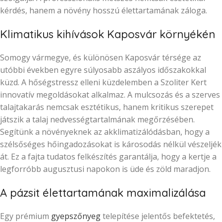
kérdés, hanem a növény hosszú élettartamának záloga.
Klimatikus kihívások Kaposvár környékén
Somogy vármegye, és különösen Kaposvár térsége az
utóbbi években egyre súlyosabb aszályos időszakokkal
küzd. A hőségstressz elleni küzdelemben a Szoliter Kert
innovatív megoldásokat alkalmaz. A mulcsozás és a szerves
talajtakarás nemcsak esztétikus, hanem kritikus szerepet
játszik a talaj nedvességtartalmának megőrzésében.
Segítünk a növényeknek az akklimatizálódásban, hogy a
szélsőséges hőingadozásokat is károsodás nélkül vészeljék
át. Ez a fajta tudatos felkészítés garantálja, hogy a kertje a
legforróbb augusztusi napokon is üde és zöld maradjon.
A pázsit élettartamának maximalizálása
Egy prémium
gyepszőnyeg
telepítése jelentős befektetés,