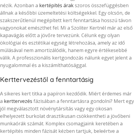
nézik. Azonban a
kertépítés árak
szoros összefüggésben
állnak a későbbi üzemeltetési költségekkel. Egy olcsón, de
szakszerűtlenül megépített kert fenntartása hosszú távon
vagyonokat emészthet fel. Mi a Szoliter Kertnél már az első
kapavágás előtt a jövőre tervezünk. Célunk egy olyan
ökológiai és esztétikai egység létrehozása, amely az idő
múlásával nem amortizálódik, hanem egyre értékesebbé
válik. A professzionális kertgondozás nálunk egyet jelent a
nyugalommal és a kiszámíthatósággal.
Kerttervezéstől a fenntartásig
A sikeres kert titka a papíron kezdődik. Miért érdemes már
a
kerttervezés
fázisában a fenntartásra gondolni? Mert egy
jól megválasztott növénytársítás vagy egy okosan
elhelyezett burkolat drasztikusan csökkentheti a jövőbeni
munkaórák számát. Komplex csomagjaink keretében a
kertépítés minden fázisát kézben tartjuk, beleértve a