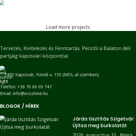
használatra – kompromisszummentes
Éves kertfenntartás Kaposváron –
Fenntartás
megoldás Kaposváron
Marázplast Áruház
Mediterrán stílusú kertépítés Kaposváron
Kertépítés
Kaposvári kertépítés
Kertépítés
Load more projects
Balatonfenyvesi mediterrán hangulatú
Tervezés
kerttervezés
Tervezés, Kivitelezés és Fenntartás. Pécstől a Balaton déli
partjáig kaposvári központtal.
7400 Kaposvár, Füredi u. 155 (MOL-al szemben)
Telefon: +36 70 60 09 747
Email: info@ecoshine.hu
BLOGOK / HÍREK
Járda tisztítás Szigetvár:
Újítsa meg burkolatát
2026. augusztus 10.
Nincs