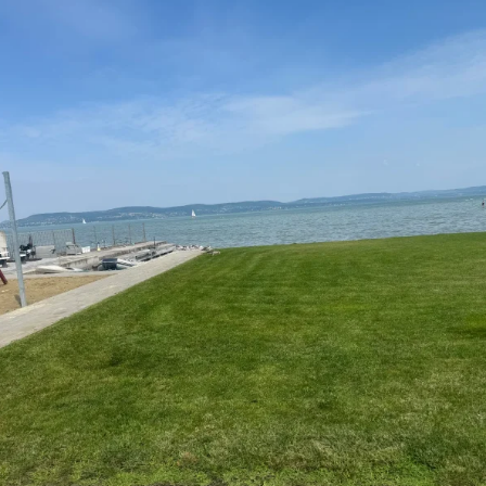
növényesítése Balatonszemes Szőlőhegyen