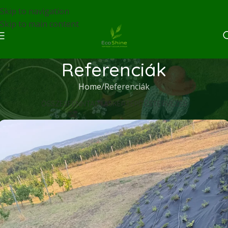
Skip to navigation
Skip to main content
Referenciák
Home
Referenciák
ÖSSZES
FENNTARTÁS
KERTÉPÍTÉS
TERVEZÉS