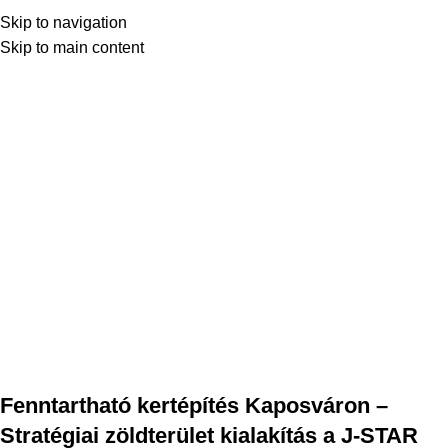
Skip to navigation
Skip to main content
Referenciák
Home
Referenciák
Kertépítés Kaposváron J-STAR gyárnál
Fenntartható kertépítés Kaposváron –
Stratégiai zöldterület kialakítás a J-STAR