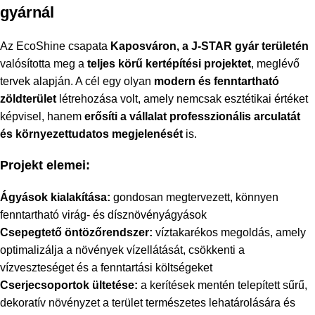
gyárnál
Az EcoShine csapata
Kaposváron, a J-STAR gyár területén
valósította meg a
teljes körű kertépítési projektet
, meglévő
tervek alapján. A cél egy olyan
modern és fenntartható
zöldterület
létrehozása volt, amely nemcsak esztétikai értéket
képvisel, hanem
erősíti a vállalat professzionális arculatát
és környezettudatos megjelenését
is.
Projekt elemei:
Ágyások kialakítása:
gondosan megtervezett, könnyen
fenntartható virág- és dísznövényágyások
Csepegtető öntözőrendszer:
víztakarékos megoldás, amely
optimalizálja a növények vízellátását, csökkenti a
vízveszteséget és a fenntartási költségeket
Cserjecsoportok ültetése:
a kerítések mentén telepített sűrű,
dekoratív növényzet a terület természetes lehatárolására és