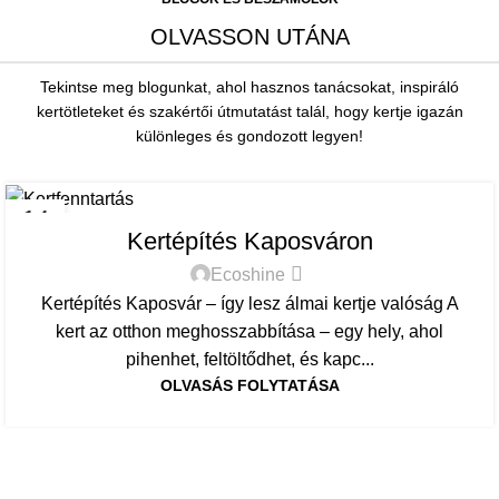
OLVASSON UTÁNA
Tekintse meg blogunkat, ahol hasznos tanácsokat, inspiráló
kertötleteket és szakértői útmutatást talál, hogy kertje igazán
különleges és gondozott legyen!
BLOG
14
Kertépítés Kaposváron
JÚL
Ecoshine
Kertépítés Kaposvár – így lesz álmai kertje valóság A
kert az otthon meghosszabbítása – egy hely, ahol
pihenhet, feltöltődhet, és kapc...
OLVASÁS FOLYTATÁSA