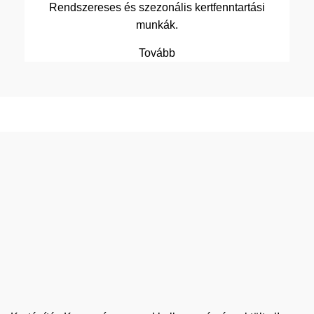
Rendszereses és szezonális kertfenntartási
munkák.
Tovább
Kertépítés
Kaposvár
rend és a harmónia