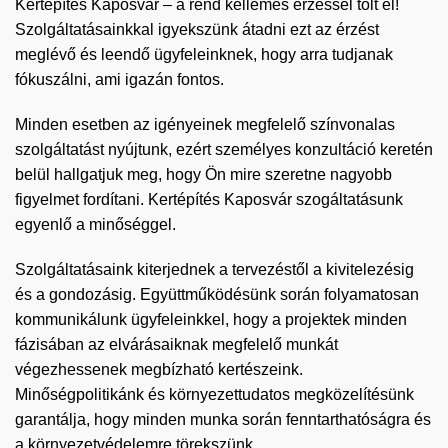
Kertépítés Kaposvár – a rend kellemes érzéssel tölt el!
Szolgáltatásainkkal igyekszünk átadni ezt az érzést
meglévő és leendő ügyfeleinknek, hogy arra tudjanak
fókuszálni, ami igazán fontos.
Minden esetben az igényeinek megfelelő színvonalas
szolgáltatást nyújtunk, ezért személyes konzultáció keretén
belül hallgatjuk meg, hogy Ön mire szeretne nagyobb
figyelmet fordítani. Kertépítés Kaposvár szogáltatásunk
egyenlő a minőséggel.
Szolgáltatásaink kiterjednek a tervezéstől a kivitelezésig
és a gondozásig. Együttműködésünk során folyamatosan
kommunikálunk ügyfeleinkkel, hogy a projektek minden
fázisában az elvárásaiknak megfelelő munkát
végezhessenek megbízható kertészeink.
Minőségpolitikánk és környezettudatos megközelítésünk
garantálja, hogy minden munka során fenntarthatóságra és
a környezetvédelemre törekszünk.