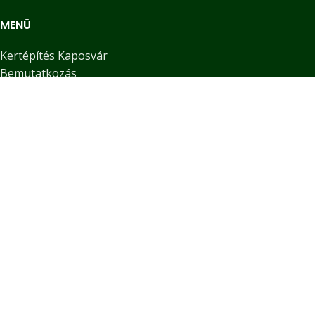
MENÜ
Kertépítés Kaposvár
Bemutatkozás
Kerttervezés
Kertépítés teljeskörű garanciával
Fenntartás – rendszeres kertápolás magán és üzleti
ügyfelek számára
English
HASZNOS LINKEK
Adatkezelési tájékoztató
Impresszum
Blog
Kapcsolat
KÖZÖSSÉGI MÉDIA