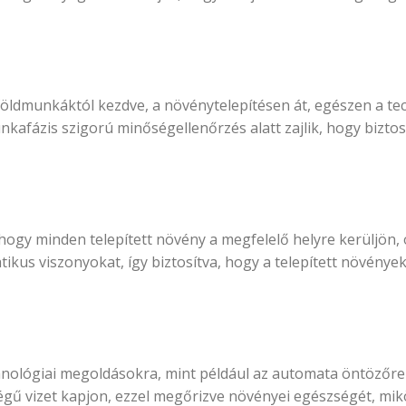
 a földmunkáktól kezdve, a növénytelepítésen át, egészen a 
nkafázis szigorú minőségellenőrzés alatt zajlik, hogy bizto
hogy minden telepített növény a megfelelő helyre kerüljön, op
ikus viszonyokat, így biztosítva, hogy a telepített növény
hnológiai megoldásokra, mint például az automata öntözőre
gű vizet kapjon, ezzel megőrizve növényei egészségét, mikö