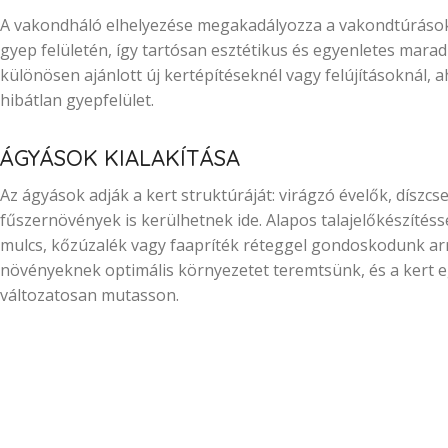
A vakondháló elhelyezése megakadályozza a vakondtúrások 
gyep felületén, így tartósan esztétikus és egyenletes marad 
különösen ajánlott új kertépítéseknél vagy felújításoknál, ah
hibátlan gyepfelület.
ÁGYÁSOK KIALAKÍTÁSA
Az ágyások adják a kert struktúráját: virágzó évelők, díszcs
fűszernövények is kerülhetnek ide. Alapos talajelőkészítéss
mulcs, kőzúzalék vagy faapríték réteggel gondoskodunk arr
növényeknek optimális környezetet teremtsünk, és a kert 
változatosan mutasson.