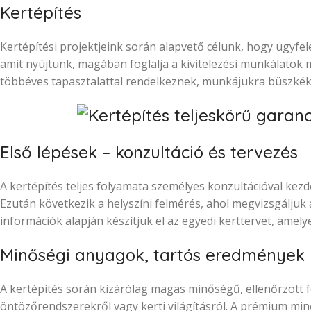
Kertépítés
Kertépítési projektjeink során alapvető célunk, hogy ügyfel
amit nyújtunk, magában foglalja a kivitelezési munkálatok m
többéves tapasztalattal rendelkeznek, munkájukra büszkék
Első lépések – konzultáció és tervezés
A kertépítés teljes folyamata személyes konzultációval kezdő
Ezután következik a helyszíni felmérés, ahol megvizsgáljuk a
információk alapján készítjük el az egyedi kerttervet, amel
Minőségi anyagok, tartós eredmények
A kertépítés során kizárólag magas minőségű, ellenőrzött 
öntözőrendszerekről vagy kerti világításról. A prémium min