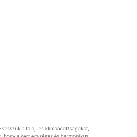
vesszük a talaj- és klímaadottságokat,
t, hogy a kert egységes és harmonikus