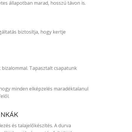
tes állapotban marad, hosszú távon is.
ltatás biztosítja, hogy kertje
k bizalommal. Tapasztalt csapatunk
, hogy minden elképzelés maradéktalanul
elől.
UNKÁK
ezés és talajelőkészítés. A durva