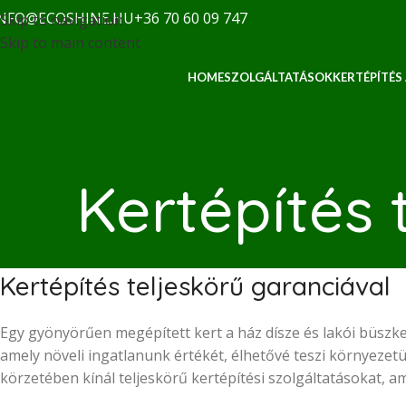
NFO@ECOSHINE.HU
+36 70 60 09 747
Skip to navigation
Skip to main content
HOME
SZOLGÁLTATÁSOK
KERTÉPÍTÉS
Kertépítés 
Kertépítés teljeskörű garanciával
Egy gyönyörűen megépített kert a ház dísze és lakói büszk
amely növeli ingatlanunk értékét, élhetővé teszi környeze
körzetében kínál teljeskörű kertépítési szolgáltatásokat, am