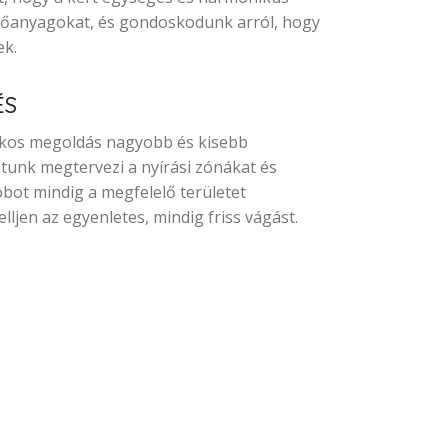
etőanyagokat, és gondoskodunk arról, hogy
ek.
ÉS
rékos megoldás nagyobb és kisebb
tunk megtervezi a nyírási zónákat és
obot mindig a megfelelő területet
ljen az egyenletes, mindig friss vágást.