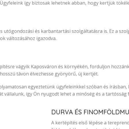
Ügyfeleink így biztosak lehetnek abban, hogy kertjük tökéle
utógondozási és karbantartási szolgáltatásra is. Ez a szolgá
kok változásához igazodva.
tépítésre vágyik Kaposváron és környékén, forduljon hozzán
 hosszú távon élvezhesse gyönyörű, új kertjét.
 folyamatosan egyeztetünk ügyfeleinkkel szóban és írásban
vállalunk, így Ön nyugodt lehet a minőség és a tartósság f
DURVA ÉS FINOMFÖLDM
A kertépítés első lépése a tereprend