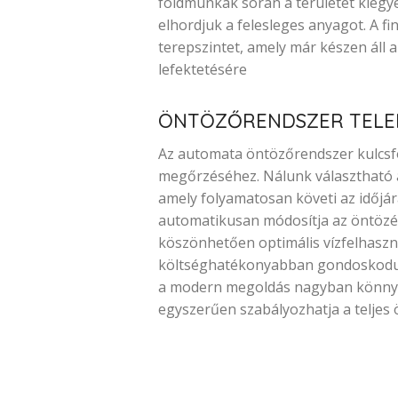
földmunkák során a területet kiegye
elhordjuk a felesleges anyagot. A f
terepszintet, amely már készen áll a
lefektetésére
ÖNTÖZŐRENDSZER TELE
Az automata öntözőrendszer kulcsf
megőrzéséhez. Nálunk választható a 
amely folyamatosan követi az időjárá
automatikusan módosítja az öntözé
köszönhetően optimális vízfelhaszná
költséghatékonyabban gondoskodun
a modern megoldás nagyban könnyíti 
egyszerűen szabályozhatja a teljes 