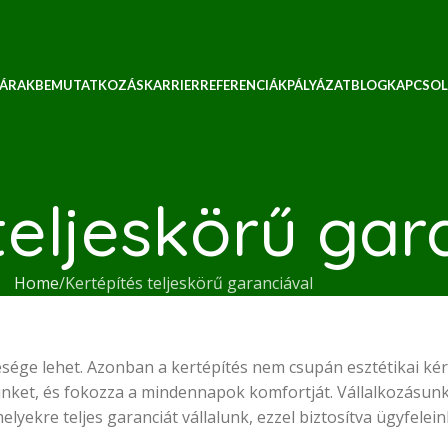
 ÁRAK
BEMUTATKOZÁS
KARRIER
REFERENCIÁK
PÁLYÁZAT
BLOG
KAPCSOL
teljeskörű gar
Home
Kertépítés teljeskörű garanciával
esége lehet. Azonban a kertépítés nem csupán esztétikai ké
tünket, és fokozza a mindennapok komfortját. Vállalkozásu
elyekre teljes garanciát vállalunk, ezzel biztosítva ügyfele