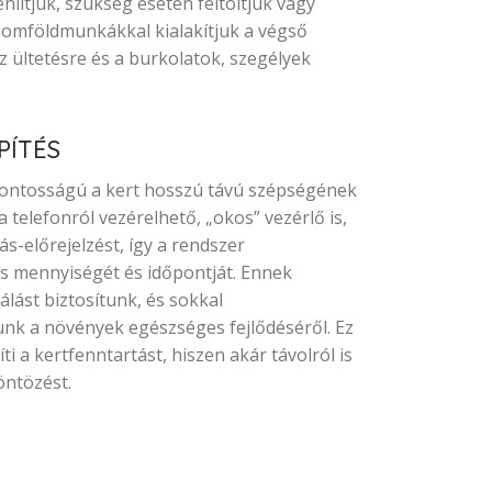
nlítjük, szükség esetén feltöltjük vagy
inomföldmunkákkal kialakítjuk a végső
z ültetésre és a burkolatok, szegélyek
PÍTÉS
ontosságú a kert hosszú távú szépségének
telefonról vezérelhető, „okos” vezérlő is,
s-előrejelzést, így a rendszer
s mennyiségét és időpontját. Ennek
lást biztosítunk, és sokkal
k a növények egészséges fejlődéséről. Ez
a kertfenntartást, hiszen akár távolról is
öntözést.