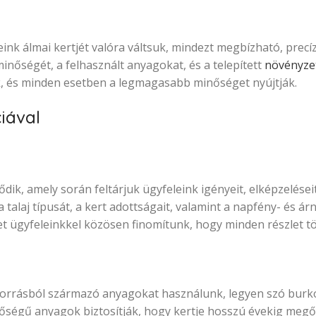
eink álmai kertjét valóra váltsuk, mindezt megbízható, precí
inőségét, a felhasznált anyagokat, és a telepített
növényze
, és minden esetben a legmagasabb minőséget nyújtják.
dik, amely során feltárjuk ügyfeleink igényeit, elképzelései
 talaj típusát, a kert adottságait, valamint a napfény- és á
yet ügyfeleinkkel közösen finomítunk, hogy minden részlet t
forrásból származó anyagokat használunk, legyen szó burko
őségű anyagok biztosítják, hogy kertje hosszú évekig megőr