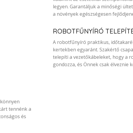
legyen. Garantáljuk a minőségi ült
a növények egészségesen fejlődjen
ROBOTFŰNYÍRÓ TELEPÍT
A robotfűnyíró praktikus, időtaka
kertekben egyaránt. Szakértő csapa
telepíti a vezetőkábeleket, hogy a r
gondozza, és Önnek csak élveznie kel
l könnyen
kárt tennénk a
ztonságos és