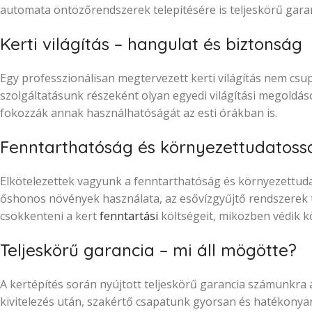
automata öntözőrendszerek telepítésére is teljeskörű garan
Kerti világítás – hangulat és biztonság
Egy professzionálisan megtervezett kerti világítás nem csu
szolgáltatásunk részeként olyan egyedi világítási megoldás
fokozzák annak használhatóságát az esti órákban is.
Fenntarthatóság és környezettudatoss
Elkötelezettek vagyunk a fenntarthatóság és környezettuda
őshonos növények használata, az esővízgyűjtő rendszerek 
csökkenteni a kert
fenntartási
költségeit, miközben védik k
Teljeskörű garancia – mi áll mögötte?
A kertépítés során nyújtott teljeskörű garancia számunkra 
kivitelezés után, szakértő csapatunk gyorsan és hatékonyan