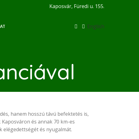
Kaposvár, Füredi u. 155.
English
AT
anciával
rdés, hanem hosszú távú befektetés is,
nk Kaposváron és annak 70 km-es
ink elégedettségét és nyugalmát.