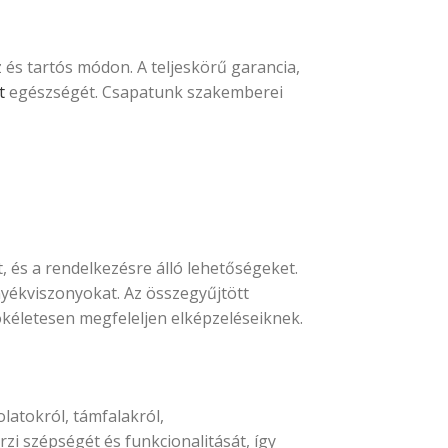
z és tartós módon. A teljeskörű garancia,
t
egészségét. Csapatunk szakemberei
t, és a rendelkezésre álló lehetőségeket.
rnyékviszonyokat. Az összegyűjtött
ökéletesen megfeleljen elképzeléseiknek.
latokról, támfalakról,
zi szépségét és funkcionalitását, így