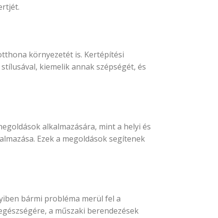
rtjét.
tthona környezetét is. Kertépítési
stílusával, kiemelik annak szépségét, és
megoldások alkalmazására, mint a helyi és
kalmazása. Ezek a megoldások segítenek
nyiben bármi probléma merül fel a
ek egészségére, a műszaki berendezések