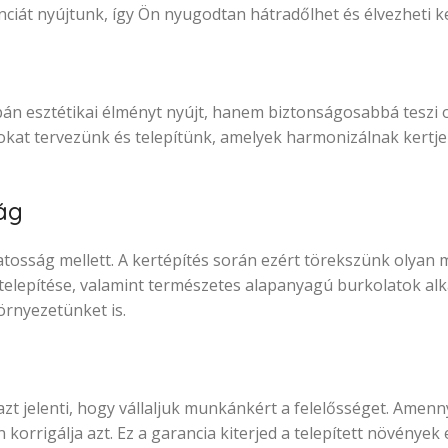
ciát nyújtunk, így Ön nyugodtan hátradőlhet és élvezheti ke
pán esztétikai élményt nyújt, hanem biztonságosabbá teszi o
okat tervezünk és telepítünk, amelyek harmonizálnak kertje 
ág
tosság mellett. A kertépítés során ezért törekszünk olyan 
telepítése, valamint természetes alapanyagú burkolatok al
örnyezetünket is.
azt jelenti, hogy vállaljuk munkánkért a felelősséget. Amen
 korrigálja azt. Ez a garancia kiterjed a telepített növény