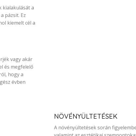
kialakulását a
a pázsit. Ez
ol kiemelt cél a
erjék vagy akár
el és megfelelő
ól, hogy a
egész évben
NÖVÉNYÜLTETÉSEK
A növényültetések során figyelembe 
valamint az esztétikai szempontoka