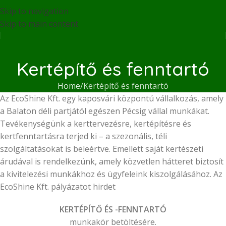
Skip to navigation
Skip to main content
Kertépítő és fenntartó
Home
Kertépítő és fenntartó
Az EcoShine Kft. egy kaposvári központú vállalkozás, amely
a Balaton déli partjától egészen Pécsig vállal munkákat.
Tevékenységünk a kerttervezésre, kertépítésre és
kertfenntartásra terjed ki – a szezonális, téli
szolgáltatásokat is beleértve. Emellett saját kertészeti
árudával is rendelkezünk, amely közvetlen hátteret biztosít
a kivitelezési munkákhoz és ügyfeleink kiszolgálásához. Az
EcoShine Kft. pályázatot hirdet
KERTÉPÍTŐ ÉS -FENNTARTÓ
munkakör betöltésére.