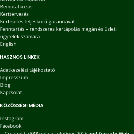
Bemutatkozás
Kerttervezés
Kertépítés teljeskörű garanciával
Fenntartás – rendszeres kertápolás magán és üzleti
ügyfelek számára
English
HASZNOS LINKEK
Adatkezelési tájékoztató
Impresszum
Blog
Kapcsolat
KÖZÖSSÉGI MÉDIA
Instagram
Facebook
Created by
E38
online solutions
2025
and Synaptx Web