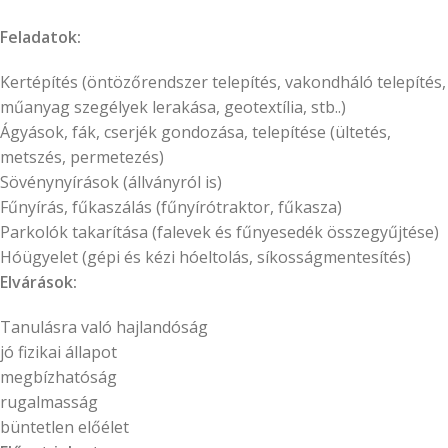
Feladatok:
Kertépítés (öntözőrendszer telepítés, vakondháló telepítés,
műanyag szegélyek lerakása, geotextília, stb..)
Ágyások, fák, cserjék gondozása, telepítése (ültetés,
metszés, permetezés)
Sövénynyírások (állványról is)
Fűnyírás, fűkaszálás (fűnyírótraktor, fűkasza)
Parkolók takarítása (falevek és fűnyesedék összegyűjtése)
Hóügyelet (gépi és kézi hóeltolás, síkosságmentesítés)
Elvárások:
Tanulásra való hajlandóság
jó fizikai állapot
megbízhatóság
rugalmasság
büntetlen előélet