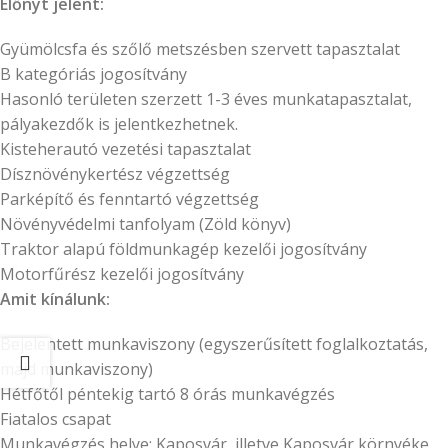
Előnyt jelent:
Gyümölcsfa és szőlő metszésben szervett tapasztalat
B kategóriás jogosítvány
Hasonló területen szerzett 1-3 éves munkatapasztalat,
pályakezdők is jelentkezhetnek.
Kisteherautó vezetési tapasztalat
Dísznövénykertész végzettség
Parképítő és fenntartó végzettség
Növényvédelmi tanfolyam (Zöld könyv)
Traktor alapú földmunkagép kezelői jogosítvány
Motorfűrész kezelői jogosítvány
Amit kínálunk:
Bejelentett munkaviszony (egyszerűsített foglalkoztatás,
majd munkaviszony)
Hétfőtől péntekig tartó 8 órás munkavégzés
Fiatalos csapat
Munkavégzés helye: Kaposvár, illetve Kaposvár környéke