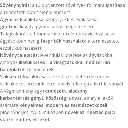
Sövénynyírás:
a túlburjánzott sövények formára igazítása
a rendezett, ápolt megjelenésért
Ágyások kialakítása:
szegélyekkel leválasztva,
geotextíliával
a gyomosodás megelőzésére
Talajtakarás:
a fennmaradó területek
kavicsozása
, az
ágyásokban pedig
faapríték használata
a természetes,
esztétikus hatásért
Növénytelepítés:
levendulák ültetése az ágyásokba,
amelyek
illatukkal és lila virágzásukkal mediterrán
hangulatot teremtenek
Sziklakert kialakítása:
a rézsűs területen dekoratív
sziklakertet hoztunk létre, amely feldobja a kert látványát
A végeredmény egy
rendezett, alacsony
karbantartásigényű közösségi udvar
, amely a lakók
számára
kényelmes, modern és természetközeli
pihenőhelyet nyújt, miközben
növeli az ingatlan piaci
vonzerejét és értékét
.