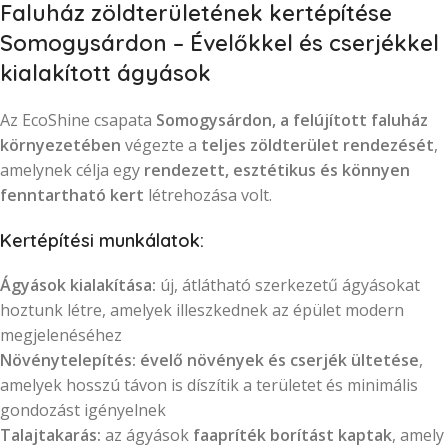
Faluház zöldterületének kertépítése
Somogysárdon – Évelőkkel és cserjékkel
kialakított ágyások
Az EcoShine csapata
Somogysárdon, a felújított faluház
környezetében
végezte a
teljes zöldterület rendezését
,
amelynek célja egy
rendezett, esztétikus és könnyen
fenntartható kert
létrehozása volt.
Kertépítési munkálatok:
Ágyások kialakítása:
új, átlátható szerkezetű ágyásokat
hoztunk létre, amelyek illeszkednek az épület modern
megjelenéséhez
Növénytelepítés:
évelő növények és cserjék ültetése
,
amelyek hosszú távon is díszítik a területet és minimális
gondozást igényelnek
Talajtakarás:
az ágyások
faapríték borítást kaptak
, amely