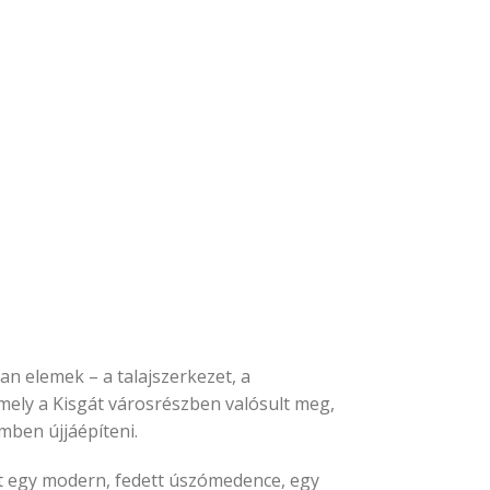
n elemek – a talajszerkezet, a
mely a Kisgát városrészben valósult meg,
mben újjáépíteni.
olt egy modern, fedett úszómedence, egy