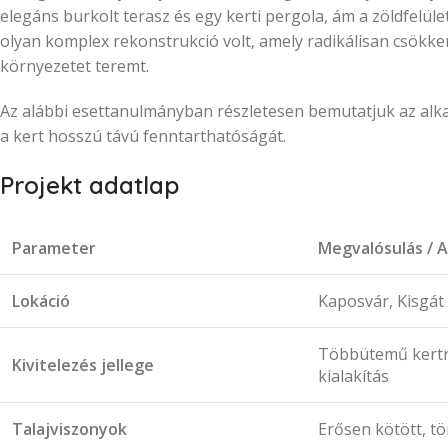
elegáns burkolt terasz és egy kerti pergola, ám a zöldfelüle
olyan komplex rekonstrukció volt, amely radikálisan csökke
környezetet teremt.
Az alábbi esettanulmányban részletesen bemutatjuk az alkal
a kert hosszú távú fenntarthatóságát.
Projekt adatlap
Parameter
Megvalósulás / 
Lokáció
Kaposvár, Kisgát
Többütemű kertre
Kivitelezés jellege
kialakítás
Talajviszonyok
Erősen kötött, t