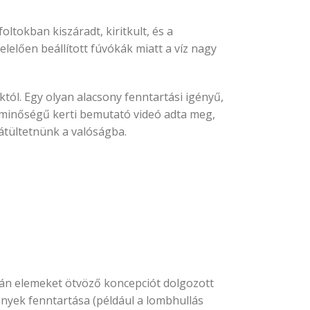
oltokban kiszáradt, kiritkult, és a
elően beállított fúvókák miatt a víz nagy
ól. Egy olyan alacsony fenntartási igényű,
m minőségű kerti bemutató videó adta meg,
 átültetnünk a valóságba.
rrán elemeket ötvöző koncepciót dolgozott
ények fenntartása (például a lombhullás