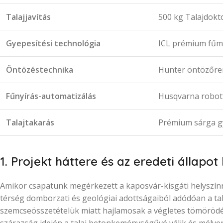
Talajjavítás
500 kg Talajdok
Gyepesítési technológia
ICL prémium fűma
Öntözéstechnika
Hunter öntözőrend
Fűnyírás-automatizálás
Husqvarna robotf
Talajtakarás
Prémium sárga gy
1. Projekt háttere és az eredeti állapot 
Amikor csapatunk megérkezett a kaposvár-kisgáti helyszínr
térség domborzati és geológiai adottságaiból adódóan a tal
szemcseösszetételük miatt hajlamosak a végletes tömörödé