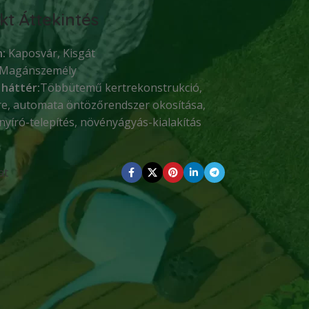
kt Áttekintés
:
Kaposvár, Kisgát
Magánszemély
 háttér:
Többütemű kertrekonstrukció,
ere, automata öntözőrendszer okosítása,
nyíró-telepítés, növényágyás-kialakítás
at