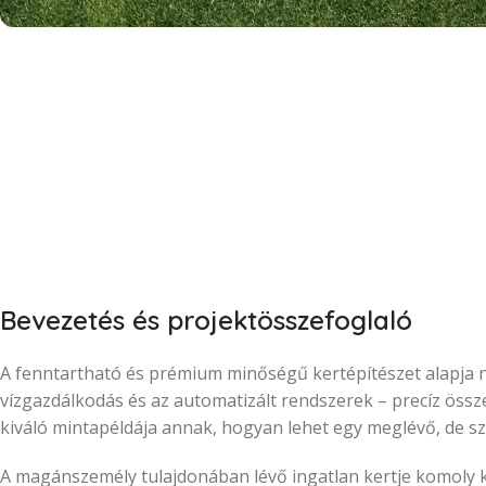
Bevezetés és projektösszefoglaló
A fenntartható és prémium minőségű kertépítészet alapja ne
vízgazdálkodás és az automatizált rendszerek – precíz öss
kiváló mintapéldája annak, hogyan lehet egy meglévő, de sz
A magánszemély tulajdonában lévő ingatlan kertje komoly ki