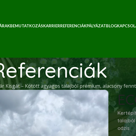
 ÁRAK
BEMUTATKOZÁS
KARRIER
REFERENCIÁK
PÁLYÁZAT
BLOG
KAPCSOL
Referenciák
ár Kisgát – Kötött agyagos talajból prémium, alacsony fenn
EC
Kertépí
talajbó
oázis