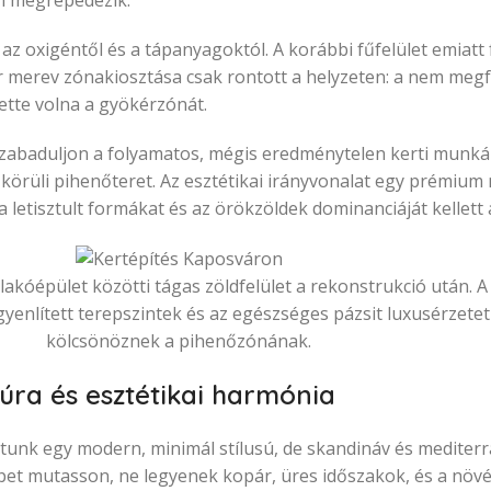
en megrepedezik.
az oxigéntől és a tápanyagoktól. A korábbi fűfelület emiatt f
merev zónakiosztása csak rontott a helyzeten: a nem megfel
ette volna a gyökérzónát.
abaduljon a folyamatos, mégis eredménytelen kerti munkákt
 körüli pihenőteret. Az esztétikai irányvonalat egy prémiu
a letisztult formákat és az örökzöldek dominanciáját kellett
lakóépület közötti tágas zöldfelület a rekonstrukció után. A
gyenlített terepszintek és az egészséges pázsit luxusérzetet
kölcsönöznek a pihenőzónának.
túra és esztétikai harmónia
patunk egy modern, minimál stílusú, de skandináv és medite
képet mutasson, ne legyenek kopár, üres időszakok, és a növ