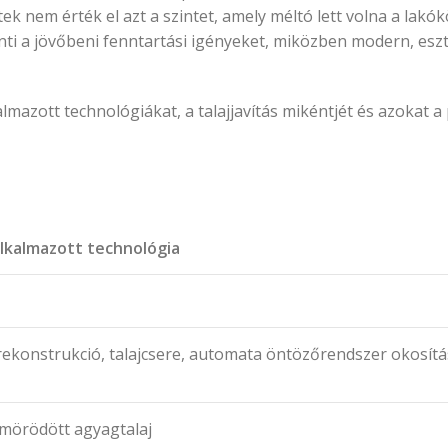
tek nem érték el azt a szintet, amely méltó lett volna a lakó
nti a jövőbeni fenntartási igényeket, miközben modern, eszt
mazott technológiákat, a talajjavítás mikéntjét és azokat 
Alkalmazott technológia
konstrukció, talajcsere, automata öntözőrendszer okosítás
ömörödött agyagtalaj