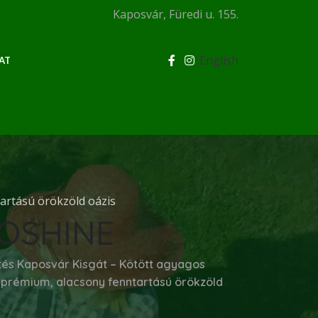
Kaposvár, Füredi u. 155.
English
AT
tartású örökzöld oázis
OSHINE
tés Kaposvár Kisgát – Kötött agyagos
l prémium, alacsony fenntartású örökzöld