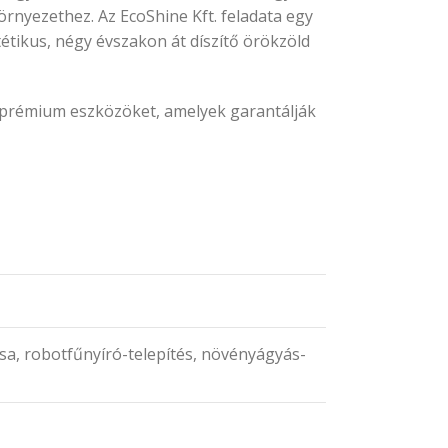
környezethez. Az EcoShine Kft. feladata egy
étikus, négy évszakon át díszítő örökzöld
a prémium eszközöket, amelyek garantálják
a, robotfűnyíró-telepítés, növényágyás-