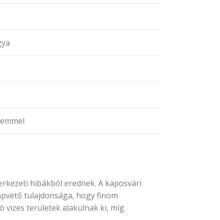
gya
elemmel
erkezeti hibákból erednek. A kaposvári
lapvető tulajdonsága, hogy finom
vizes területek alakulnak ki, míg