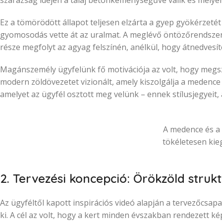
szárazság idején a talaj betonkeménységűvé válik és mély
Ez a tömörödött állapot teljesen elzárta a gyep gyökérzetét 
gyomosodás vette át az uralmat. A meglévő öntözőrendszer 
része megfolyt az agyag felszínén, anélkül, hogy átnedvesít
Magánszemély ügyfelünk fő motivációja az volt, hogy megsz
modern zöldövezetet vizionált, amely kiszolgálja a medence
amelyet az ügyfél osztott meg velünk – ennek stílusjegyeit, 
A medence és a 
tökéletesen kie
2. Tervezési koncepció: Örökzöld struk
Az ügyféltől kapott inspirációs videó alapján a tervezőcsa
ki. A cél az volt, hogy a kert minden évszakban rendezett 