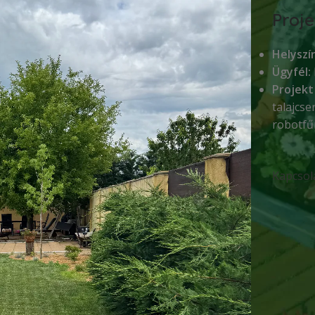
Proje
Helyszín
Ügyfél:
Projekt
talajcs
robotfű
Kapcsol