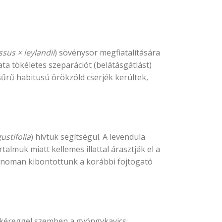
sus × leylandii
) sövénysor megfiatalítására
ta tökéletes szeparációt (belátásgátlást)
sűrű habitusú örökzöld cserjék kerültek,
ustifolia
) hívtuk segítségül. A levendula
talmuk miatt kellemes illattal árasztják el a
finoman kibontottunk a korábbi fojtogató
őkéreggel szemben a gyöngykavics: