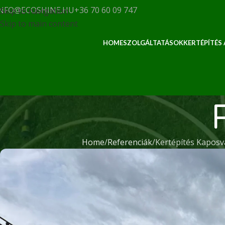
NFO@ECOSHINE.HU
+36 70 60 09 747
Skip to navigation
Skip to main content
HOME
SZOLGÁLTATÁSOK
KERTÉPÍTÉS
Home
Referenciák
Kertépítés Kaposv