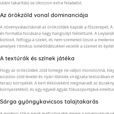
utáni takarítás) se okozzon extra feladatot.
Az örökzöld vonal dominanciája
A növényválasztásnál az örökzöldek kapták a főszerepet. A 
és formába hozására nagy hangsúlyt fektettünk. A Leylandi 
biztosít, felfogja a szelet, és nem szemeteli össze a meden
amelyek ritmikus ismétlődésükkel vezetik a szemet és építés
A textúrák és színek játéka
Hogy az örökzöldek zöld tömege ne váljon monotonná, kieg
ezüstös-zöld levelei és nyári liláskék virágzata textúrában és
terasz környékét. A kert ékköveként megmaradt az északny
környezetéből, és egy egyedi ágyás fókuszpontjává emeltü
Sárga gyöngykavicsos talajtakarás
A modern stílus egyik legfontosabb eleme a növényágyáso