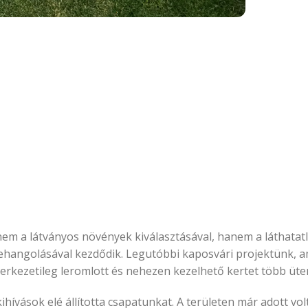
m a látványos növények kiválasztásával, hanem a láthatatla
zehangolásával kezdődik. Legutóbbi kaposvári projektünk, a
erkezetileg leromlott és nehezen kezelhető kertet több üte
hívások elé állította csapatunkat. A területen már adott v