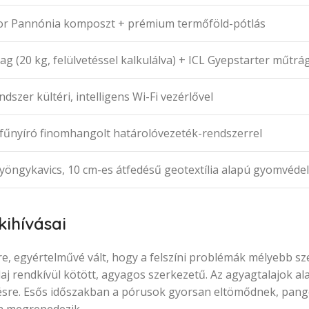
tor Pannónia komposzt + prémium termőföld-pótlás
g (20 kg, felülvetéssel kalkulálva) + ICL Gyepstarter műtrá
szer kültéri, intelligens Wi-Fi vezérlővel
űnyíró finomhangolt határolóvezeték-rendszerrel
öngykavics, 10 cm-es átfedésű geotextília alapú gyomvéd
kihívásai
e, egyértelművé vált, hogy a felszíni problémák mélyebb sz
aj rendkívül kötött, agyagos szerkezetű. Az agyagtalajok a
sre. Esős időszakban a pórusok gyorsan eltömődnek, pangó 