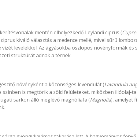
kerítésvonalak mentén elhelyezkedő Leylandi ciprus (
Cupres
ciprus kiváló választás a medence mellé, mivel sűrű lomboza
ce vizét levelekkel. Az ágyásokba oszlopos növényformák és 
zeti struktúrát adnak a térnek.
észítő növényként a közönséges levendulát (
Lavandula ang
 színben is megtörik a zöld felületeket, miközben illóolaj-tar
ugati sarkon álló meglévő magnóliafa (
Magnolia
), amelyet 
nk.
k sárga gyöngykavicsos takarása lett. A hagyományos feny