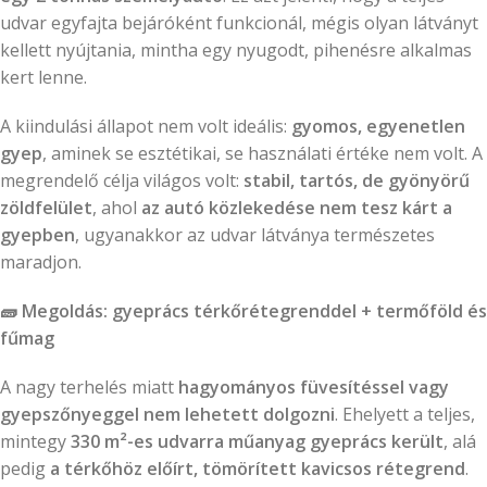
udvar egyfajta bejáróként funkcionál, mégis olyan látványt
kellett nyújtania, mintha egy nyugodt, pihenésre alkalmas
kert lenne.
A kiindulási állapot nem volt ideális:
gyomos, egyenetlen
gyep
, aminek se esztétikai, se használati értéke nem volt. A
megrendelő célja világos volt:
stabil, tartós, de gyönyörű
zöldfelület
, ahol
az autó közlekedése nem tesz kárt a
gyepben
, ugyanakkor az udvar látványa természetes
maradjon.
🧱
Megoldás: gyeprács térkőrétegrenddel + termőföld és
fűmag
A nagy terhelés miatt
hagyományos füvesítéssel vagy
gyepszőnyeggel nem lehetett dolgozni
. Ehelyett a teljes,
mintegy
330 m²-es udvarra műanyag gyeprács került
, alá
pedig
a térkőhöz előírt, tömörített kavicsos rétegrend
.