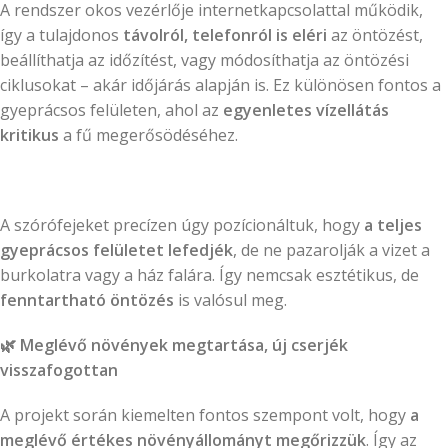
A rendszer okos vezérlője internetkapcsolattal működik,
így a tulajdonos
távolról, telefonról is eléri
az öntözést,
beállíthatja az időzítést, vagy módosíthatja az öntözési
ciklusokat – akár időjárás alapján is. Ez különösen fontos a
gyeprácsos felületen, ahol az
egyenletes vízellátás
kritikus
a fű megerősödéséhez.
A szórófejeket precízen úgy pozícionáltuk, hogy
a teljes
gyeprácsos felületet lefedjék
, de ne pazarolják a vizet a
burkolatra vagy a ház falára. Így nemcsak esztétikus, de
fenntartható öntözés
is valósul meg.
🌿
Meglévő növények megtartása, új cserjék
visszafogottan
A projekt során kiemelten fontos szempont volt, hogy
a
meglévő értékes növényállományt megőrizzük
. Így az