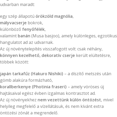
udvarban maradt:
egy szép állapotú
örökzöld magnólia
,
mályvacserje
bokrok,
különböző
fenyőfélék
,
valamint
banán
(Musa basjoo), amely különleges, egzotikus
hangulatot ad az udvarnak.
Az új növénytelepítés visszafogott volt: csak néhány,
könnyen kezelhető, dekoratív cserje
került elültetésre,
többek között:
japán tarkafűz (Hakuro Nishiki)
– a díszítő metszés után
gömb alakúra formázható,
korallberkenye (Photinia fraseri)
– amely vöröses új
hajtásaival egész évben izgalmas kontrasztot ad.
Az új növényekhez
nem vezettünk külön öntözést
, mivel
helyileg megfelelő a vízellátásuk, és nem kívánt extra
öntözési zónát a megrendelő.