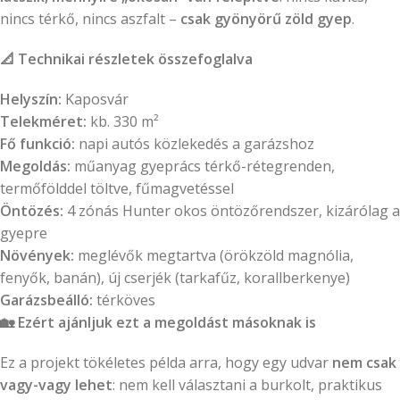
nincs térkő, nincs aszfalt –
csak gyönyörű zöld gyep
.
📐
Technikai részletek összefoglalva
Helyszín:
Kaposvár
Telekméret:
kb. 330 m²
Fő funkció:
napi autós közlekedés a garázshoz
Megoldás:
műanyag gyeprács térkő-rétegrenden,
termőfölddel töltve, fűmagvetéssel
Öntözés:
4 zónás Hunter okos öntözőrendszer, kizárólag a
gyepre
Növények:
meglévők megtartva (örökzöld magnólia,
fenyők, banán), új cserjék (tarkafűz, korallberkenye)
Garázsbeálló:
térköves
🏡
Ezért ajánljuk ezt a megoldást másoknak is
Ez a projekt tökéletes példa arra, hogy egy udvar
nem csak
vagy-vagy lehet
: nem kell választani a burkolt, praktikus