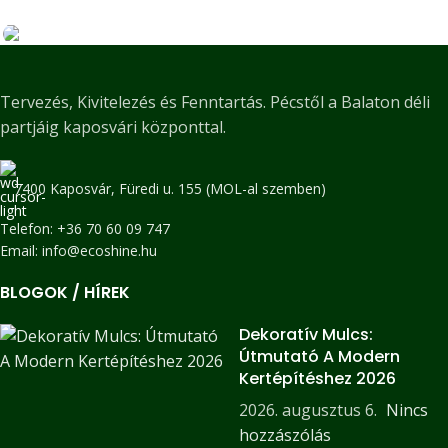
Komplett Kertépítés Kaposváron
Kertépítés
Tervezés, Kivitelezés és Fenntartás. Pécstől a Balaton déli
partjáig kaposvári központtal.
7400 Kaposvár, Füredi u. 155 (MOL-al szemben)
Telefon: +36 70 60 09 747
Email: info@ecoshine.hu
BLOGOK / HÍREK
Dekoratív Mulcs:
Útmutató A Modern
Kertépítéshez 2026
2026. augusztus 6.
Nincs
hozzászólás