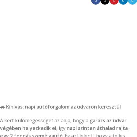
🚗
Kihívás: napi autóforgalom az udvaron keresztül
A kert különlegességét az adja, hogy a
garázs az udvar
végében helyezkedik el
, így
napi szinten áthalad rajta
egy 2 tonnás személyautó
. Ez azt jelenti, hogy a teljes