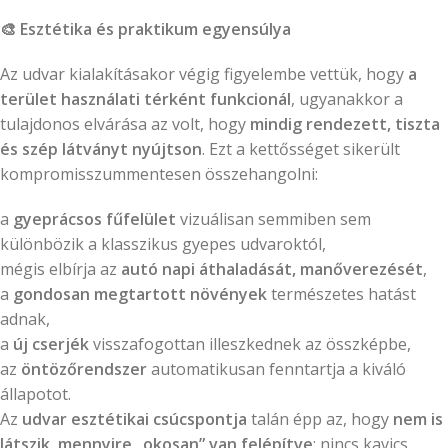
🎨
Esztétika és praktikum egyensúlya
Az udvar kialakításakor végig figyelembe vettük, hogy
a
terület használati térként funkcionál
, ugyanakkor a
tulajdonos elvárása az volt, hogy
mindig rendezett, tiszta
és szép látványt nyújtson
. Ezt a kettősséget sikerült
kompromisszummentesen összehangolni:
a
gyeprácsos fűfelület
vizuálisan semmiben sem
különbözik a klasszikus gyepes udvaroktól,
mégis elbírja az
autó napi áthaladását, manőverezését
,
a
gondosan megtartott növények
természetes hatást
adnak,
a
új cserjék
visszafogottan illeszkednek az összképbe,
az
öntözőrendszer
automatikusan fenntartja a kiváló
állapotot.
Az
udvar esztétikai csúcspontja
talán épp az, hogy
nem is
látszik, mennyire „okosan” van felépítve
: nincs kavics,