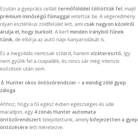
Ezután a gyeprács celláit
termőfölddel töltöttük fel
, majd
prémium minőségű fűmaggal
vetettük be. A végeredmény
olyan esztétikus zöldfelület lett, ami
csak nagyon közelről
árulja el, hogy burkolt
. A kert
minden irányból fűnek
tűnik
, de elbírja az autó napi kanyarodását is.
Ez a megoldás nemcsak szilárd, hanem
vízáteresztő
, így
nem gyűlik fel a csapadék, és nincs sár még intenzív
esőzések után sem.
💧
Hunter okos öntözőrendszer – a mindig zöld gyep
záloga
Ahhoz, hogy a fű egész évben egészséges és üde
maradjon, egy
4 zónás Hunter automata
öntözőrendszert
telepítettünk, amely
kifejezetten a gyep
öntözésére
lett méretezve.