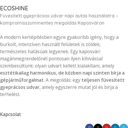
ECOSHINE
Füvesített gyeprácsos udvar napi autós használatra –
kompromisszummentes megoldás Kaposváron
A modern kertépítésben egyre gyakoribb igény, hogy a
burkolt, intenzíven használt felületek is zöldek,
természetes hatásúak legyenek. Egy kaposvári
magánmegrendelőnél pontosan ilyen kihívással
szembesültünk: olyan udvart kellett kialakítani, amely
esztétikailag harmonikus, de közben napi szinten bírja a
gépjárműforgalmat
. A megoldás: egy
teljesen füvesített
gyeprácsos udvar
, amely egyszerre mutat jól és bírja a
terhelést.
Kapcsolat