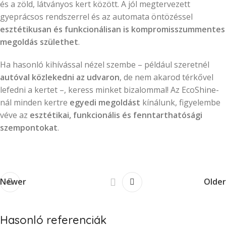
és a zöld, látványos kert között. A jól megtervezett
gyeprácsos rendszerrel és az automata öntözéssel
esztétikusan és funkcionálisan is kompromisszummentes
megoldás születhet
.
Ha hasonló kihívással nézel szembe – például szeretnél
autóval közlekedni az udvaron
, de nem akarod térkővel
lefedni a kertet –, keress minket bizalommal! Az EcoShine-
nál minden kertre
egyedi megoldást
kínálunk, figyelembe
véve az
esztétikai, funkcionális és fenntarthatósági
szempontokat
.
Newer
Older
Hasonló referenciák