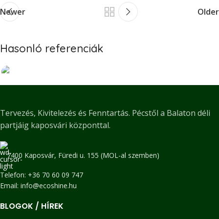
Newer
Older
Hasonló referenciák
Meredek rézsű stabilizálása és okos
Kertépítés
Tervezés, Kivitelezés és Fenntartás. Pécstől a Balaton déli
növényesítése Balatonszemes
partjáig kaposvári központtal.
Szőlőhegyen
7400 Kaposvár, Füredi u. 155 (MOL-al szemben)
Telefon: +36 70 60 09 747
Email: info@ecoshine.hu
BLOGOK / HÍREK