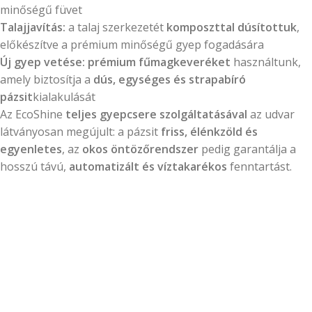
minőségű füvet
Talajjavítás:
a talaj szerkezetét
komposzttal dúsítottuk
,
előkészítve a prémium minőségű gyep fogadására
Új gyep vetése:
prémium fűmagkeveréket
használtunk,
amely biztosítja a
dús, egységes és strapabíró
pázsit
kialakulását
Az EcoShine
teljes gyepcsere szolgáltatásával
az udvar
látványosan megújult: a pázsit
friss, élénkzöld és
egyenletes
, az
okos öntözőrendszer
pedig garantálja a
hosszú távú,
automatizált és víztakarékos
fenntartást.