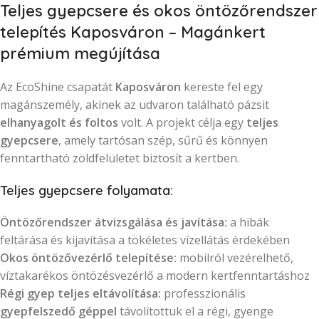
Teljes gyepcsere és okos öntözőrendszer
telepítés Kaposváron – Magánkert
prémium megújítása
Az EcoShine csapatát
Kaposváron
kereste fel egy
magánszemély, akinek az udvaron található pázsit
elhanyagolt és foltos
volt. A projekt célja egy
teljes
gyepcsere
, amely tartósan szép, sűrű és könnyen
fenntartható zöldfelületet biztosít a kertben.
Teljes gyepcsere folyamata:
Öntözőrendszer átvizsgálása és javítása:
a hibák
feltárása és kijavítása a tökéletes vízellátás érdekében
Okos öntözővezérlő telepítése:
mobilról vezérelhető,
víztakarékos öntözésvezérlő a modern kertfenntartáshoz
Régi gyep teljes eltávolítása:
professzionális
gyepfelszedő géppel
távolítottuk el a régi, gyenge