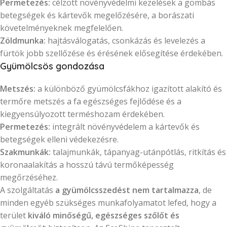
Permetezés:
célzott növényvédelmi kezelések a gombás
betegségek és kártevők megelőzésére, a borászati
követelményeknek megfelelően.
Zöldmunka:
hajtásválogatás, csonkázás és levelezés a
fürtök jobb szellőzése és érésének elősegítése érdekében.
Gyümölcsös gondozása
Metszés:
a különböző gyümölcsfákhoz igazított alakító és
termőre metszés a fa egészséges fejlődése és a
kiegyensúlyozott terméshozam érdekében.
Permetezés:
integrált növényvédelem a kártevők és
betegségek elleni védekezésre.
Szakmunkák:
talajmunkák, tápanyag-utánpótlás, ritkítás és
koronaalakítás a hosszú távú termőképesség
megőrzéséhez.
A szolgáltatás
a gyümölcsszedést nem tartalmazza
, de
minden egyéb szükséges munkafolyamatot lefed, hogy a
terület
kiváló minőségű, egészséges szőlőt és