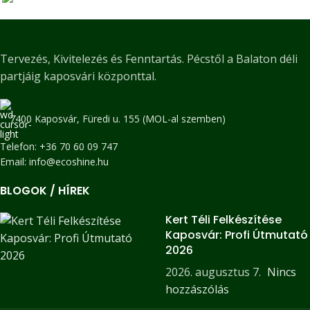
Prémium Társasházi Kertfenntartás és
Fenntartás
Tervezés, Kivitelezés és Fenntartás. Pécstől a Balaton déli
Zöldfelület Kezelés a Balaton Déli Partján
partjáig kaposvári központtal.
7400 Kaposvár, Füredi u. 155 (MOL-al szemben)
Telefon: +36 70 60 09 747
Email: info@ecoshine.hu
BLOGOK / HÍREK
Kert Téli Felkészítése
Kaposvár: Profi Útmutató
2026
2026. augusztus 7.
Nincs
hozzászólás