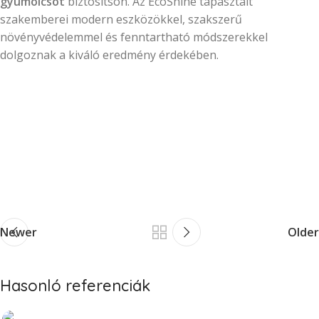
gyümölcsöt
biztosítson. Az EcoShine tapasztalt
szakemberei modern eszközökkel, szakszerű
növényvédelemmel és fenntartható módszerekkel
dolgoznak a kiváló eredmény érdekében.
Newer
Older
Hasonló referenciák