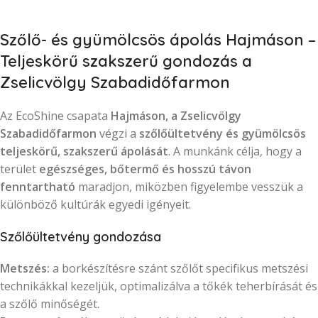
Szőlő- és gyümölcsös ápolás Hajmáson –
Teljeskörű szakszerű gondozás a
Zselicvölgy Szabadidőfarmon
Az EcoShine csapata
Hajmáson, a Zselicvölgy
Szabadidőfarmon
végzi a
szőlőültetvény és gyümölcsös
teljeskörű, szakszerű ápolását
. A munkánk célja, hogy a
terület
egészséges, bőtermő és hosszú távon
fenntartható
maradjon, miközben figyelembe vesszük a
különböző kultúrák egyedi igényeit.
Szőlőültetvény gondozása
Metszés:
a borkészítésre szánt szőlőt specifikus metszési
technikákkal kezeljük, optimalizálva a tőkék teherbírását és
a szőlő minőségét.