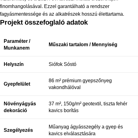
finomhangolásával. Ezzel garantálható a rendszer
fagyásmentessége és az alkatrészek hosszú élettartama.
Projekt összefoglaló adatok
Paraméter /
Műszaki tartalom / Mennyiség
Munkanem
Helyszín
Siófok Sóstó
86 m² prémium gyepszőnyeg
Gyepfelület
vakondhálóval
Növényágyás
37 m², 150g/m² geotextil, tiszta fehér
dekoráció
kavics borítás
Műanyag ágyásszegély a gyep és
Szegélyezés
kavics elválasztására