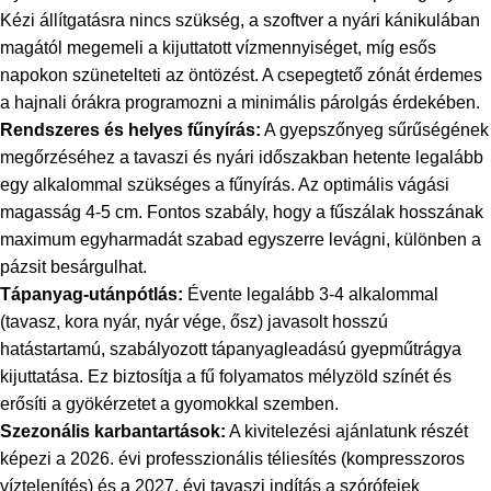
Kézi állítgatásra nincs szükség, a szoftver a nyári kánikulában
magától megemeli a kijuttatott vízmennyiséget, míg esős
napokon szünetelteti az öntözést. A csepegtető zónát érdemes
a hajnali órákra programozni a minimális párolgás érdekében.
Rendszeres és helyes fűnyírás:
A gyepszőnyeg sűrűségének
megőrzéséhez a tavaszi és nyári időszakban hetente legalább
egy alkalommal szükséges a fűnyírás. Az optimális vágási
magasság 4-5 cm. Fontos szabály, hogy a fűszálak hosszának
maximum egyharmadát szabad egyszerre levágni, különben a
pázsit besárgulhat.
Tápanyag-utánpótlás:
Évente legalább 3-4 alkalommal
(tavasz, kora nyár, nyár vége, ősz) javasolt hosszú
hatástartamú, szabályozott tápanyagleadású gyepműtrágya
kijuttatása. Ez biztosítja a fű folyamatos mélyzöld színét és
erősíti a gyökérzetet a gyomokkal szemben.
Szezonális karbantartások:
A kivitelezési ajánlatunk részét
képezi a 2026. évi professzionális téliesítés (kompresszoros
víztelenítés) és a 2027. évi tavaszi indítás a szórófejek