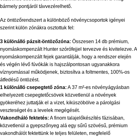
bármely pontjáról távvezérelhető.
Az öntözőrendszert a különböző növénycsoportok igényei
szerint külön zónákra osztottuk fel:
3 különálló pázsit-öntözőzóna:
Összesen 14 db prémium,
nyomáskompenzált Hunter szórófejjel tervezve és kivitelezve. A
nyomáskompenzált fejek garantálják, hogy a rendszer elején
és végén lévő fúvókák is hajszálpontosan ugyanakkora
víznyomással működjenek, biztosítva a foltmentes, 100%-os
átfedésű öntözést.
1 különálló csepegtető zóna:
A 37 m²-es növényágyásban
elhelyezett csepegtetőcsövek közvetlenül a növények
gyökeréhez juttatják el a vizet, kiküszöbölve a párolgási
veszteséget és a levelek megégését.
Vakondháló fektetés:
A finom talajelőkészítés fázisában,
közvetlenül a gyepszőnyeg alá egy sűrű szövésű, prémium
vakondhálót fektettünk le teljes felületen, megfelelő