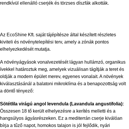
rendkívül ellenálló cserjék és törzses díszfák alkották.
Az EcoShine Kft. saját tájépítésze által készített részletes
kiviteli és növénytelepítési terv, amely a zónák pontos
elhelyezkedését mutatja.
A növényágyások vonalvezetését lágyan hullámzó, organikus
ívekkel határoztuk meg, amelyek vizuálisan tágítják a teret és
oldják a modern épület merev, egyenes vonalait. A növények
kiválasztásánál a balatoni mikroklíma és a benapozottság volt
a döntő tényező:
Sötétlila virágú angol levendula (
Lavandula angustifolia
):
Összesen 18 tő került elhelyezésre a kerítés melletti és a
hangsúlyos ágyásrészeken. Ez a mediterrán cserje kiválóan
bírja a tűző napot, homokos talajon is jól fejlődik, nyári