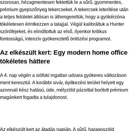
szorosan, hézagmentesen fektettük le a sűrű, gyommentes,
prémium gyepszőnyeg tekercseket. A tekercsek leterítése után
a teljes felületet átlósan is áthengereltük, hogy a gyökérzóna
tökéletesen érintkezzen a talajjal. Végül kalibráltuk a Hunter
szórófejeket, és elindítottuk az első, ilyenkor kritikus
fontosságú, intenzív gyökereztető öntözési programot.
Az elkészült kert: Egy modern home office
tökéletes háttere
A 4. nap végén a siófoki ingatlan udvara gyökeres változáson
ment keresztül. A korábbi sivár, építkezési terület helyett egy
azonnali kész hatású, üde, mélyzöld pázsittal borított prémium
magánkert fogadta a tulajdonost.
Az elkészült kert az átadás napján. A sűrű, haragoszöld