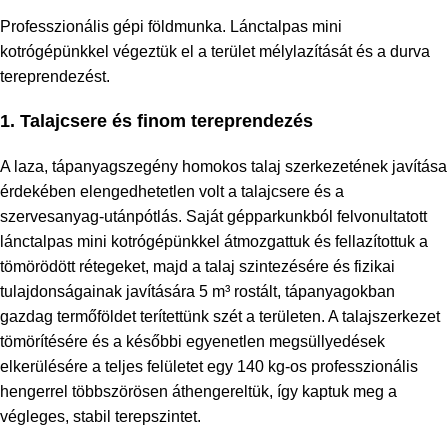
Professzionális gépi földmunka. Lánctalpas mini
kotrógépünkkel végeztük el a terület mélylazítását és a durva
tereprendezést.
1. Talajcsere és finom tereprendezés
A laza, tápanyagszegény homokos talaj szerkezetének javítása
érdekében elengedhetetlen volt a talajcsere és a
szervesanyag-utánpótlás. Saját gépparkunkból felvonultatott
lánctalpas mini kotrógépünkkel átmozgattuk és fellazítottuk a
tömörödött rétegeket, majd a talaj szintezésére és fizikai
tulajdonságainak javítására 5 m³ rostált, tápanyagokban
gazdag termőföldet terítettünk szét a területen. A talajszerkezet
tömörítésére és a későbbi egyenetlen megsüllyedések
elkerülésére a teljes felületet egy 140 kg-os professzionális
hengerrel többszörösen áthengereltük, így kaptuk meg a
végleges, stabil terepszintet.