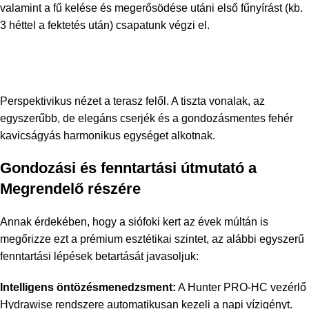
valamint a fű kelése és megerősödése utáni első fűnyírást (kb.
3 héttel a fektetés után) csapatunk végzi el.
Perspektivikus nézet a terasz felől. A tiszta vonalak, az
egyszerűbb, de elegáns cserjék és a gondozásmentes fehér
kavicságyás harmonikus egységet alkotnak.
Gondozási és fenntartási útmutató a
Megrendelő részére
Annak érdekében, hogy a siófoki kert az évek múltán is
megőrizze ezt a prémium esztétikai szintet, az alábbi egyszerű
fenntartási lépések betartását javasoljuk:
Intelligens öntözésmenedzsment:
A Hunter PRO-HC vezérlő
Hydrawise rendszere automatikusan kezeli a napi vízigényt.