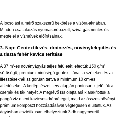
A locsolási almérő szakszerű bekötése a vízóra-aknában.
Minden csatlakozás nyomáspróbázott, szivárgásmentes és
megfelel a vízművek előírásainak.
3. Nap: Geotextilezés, drainezés, növénytelepítés és
a tiszta fehér kavics terítése
A 37 m²-es növényágyás teljes felületét lefedtük 150 g/m²
sűrűségű, prémium minőségű geotextíliával, a széleken és az
illesztéseknél szigorúan tartva a minimum 10 cm-es
átfedéseket. A kertépítészeti terv alapján pontosan kijelöltük a
cserjék és fák helyét. A meglévő kis olajfa alá kialakítottuk a
pangó víz elleni kavicsos drénréteget, majd az összes növényt
prémium komposzt hozzáadásával véglegesen elültettük. Az
ágyásban esztétikusan elhelyeztünk 3 db nagyméretű,