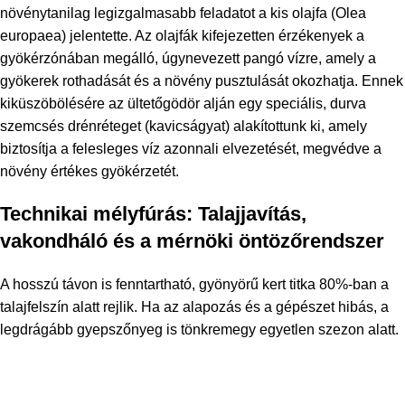
növénytanilag legizgalmasabb feladatot a kis olajfa (
Olea
europaea
) jelentette. Az olajfák kifejezetten érzékenyek a
gyökérzónában megálló, úgynevezett pangó vízre, amely a
gyökerek rothadását és a növény pusztulását okozhatja. Ennek
kiküszöbölésére az ültetőgödör alján egy speciális, durva
szemcsés drénréteget (kavicságyat) alakítottunk ki, amely
biztosítja a felesleges víz azonnali elvezetését, megvédve a
növény értékes gyökérzetét.
Technikai mélyfúrás: Talajjavítás,
vakondháló és a mérnöki öntözőrendszer
A hosszú távon is fenntartható, gyönyörű kert titka 80%-ban a
talajfelszín alatt rejlik. Ha az alapozás és a gépészet hibás, a
legdrágább gyepszőnyeg is tönkremegy egyetlen szezon alatt.