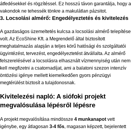
átfedésekkel és rögzítéssel. Ez hosszú távon garantálja, hogy a
vakondok ne tehessék tönkre a makulátlan pázsitot.
3. Locsolási almérő: Engedélyeztetés és kivitelezés
A gazdaságos üzemeltetés kulcsa a locsolási almérő telepítése
volt. Az EcoShine Kft. a Megrendelő által biztosított
meghatalmazás alapján a teljes körű hatósági és szolgáltatói
ügyintézést, tervezést, engedélyeztetést átvállalta. Az almérő
felszerelésével a locsolásra elhasznált vízmennyiség után nem
kell megfizetni a csatornadíjat, ami a balatoni szezon intenzív
öntözési igénye mellett kiemelkedően gyors pénzügyi
megtérülést biztosít a tulajdonosnak.
Kivitelezési napló: A siófoki projekt
megvalósulása lépésről lépésre
A projekt megvalósítása mindössze
4 munkanapot
vett
igénybe, egy átlagosan
3-4 fős
, magasan képzett, bejelentett