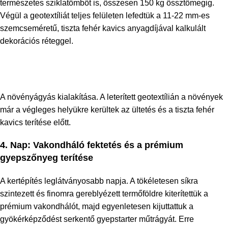
természetes sziklatömböt is, összesen 150 kg össztömegig.
Végül a geotextíliát teljes felületen lefedtük a 11-22 mm-es
szemcseméretű, tiszta fehér kavics anyagdíjával kalkulált
dekorációs réteggel.
A növényágyás kialakítása. A leterített geotextílián a növények
már a végleges helyükre kerültek az ültetés és a tiszta fehér
kavics terítése előtt.
4. Nap: Vakondháló fektetés és a prémium
gyepszőnyeg terítése
A kertépítés leglátványosabb napja. A tökéletesen síkra
szintezett és finomra gereblyézett termőföldre kiterítettük a
prémium vakondhálót, majd egyenletesen kijuttattuk a
gyökérképződést serkentő gyepstarter műtrágyát. Erre