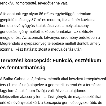
rendkívül tömörödötté, levegőtlenné vált.
A feladatunk egy olyan 86 m²-es egybefüggő, prémium
gyepfelület és egy 37 m²-es modern, tiszta fehér kaviccsal
borított növényágyás kialakítása volt, amely alacsony
gondozási igény mellett is képes fenntartani az exkluzív
megjelenést. Az azonnali, látványos eredmény érdekében a
Megrendelő a gyepszőnyeg telepítése mellett döntött, amely
azonnali kész hatást biztosít a megvalósítás után.
Tervezési koncepció: Funkció, esztétikum
és fenntarthatóság
A Balha Gabriella tájépítész mérnök által készített kertépítészeti
terv (1. melléklet) alapelve a geometrikus rend és a természet
lágy formáinak finom fúziója volt. Mivel a tulajdonos
kifejezetten alacsony fenntartási igényű, de magas esztétikai
értékű növényzetet kért, a koncepció gerincét egyszerűbb, de