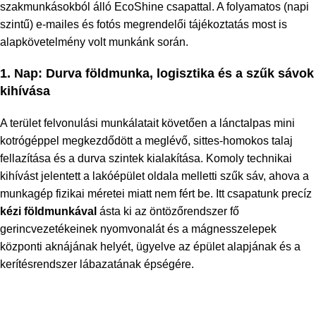
szakmunkásokból álló EcoShine csapattal. A folyamatos (napi
szintű) e-mailes és fotós megrendelői tájékoztatás most is
alapkövetelmény volt munkánk során.
1. Nap: Durva földmunka, logisztika és a szűk sávok
kihívása
A terület felvonulási munkálatait követően a lánctalpas mini
kotrógéppel megkezdődött a meglévő, sittes-homokos talaj
fellazítása és a durva szintek kialakítása. Komoly technikai
kihívást jelentett a lakóépület oldala melletti szűk sáv, ahova a
munkagép fizikai méretei miatt nem fért be. Itt csapatunk precíz
kézi földmunkával
ásta ki az öntözőrendszer fő
gerincvezetékeinek nyomvonalát és a mágnesszelepek
központi aknájának helyét, ügyelve az épület alapjának és a
kerítésrendszer lábazatának épségére.