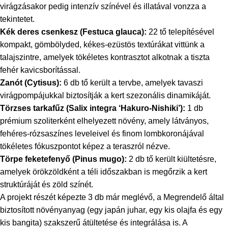
virágzásakor pedig intenzív színével és illatával vonzza a
tekintetet.
Kék deres csenkesz (
Festuca glauca
):
22 tő telepítésével
kompakt, gömbölyded, kékes-ezüstös textúrákat vittünk a
talajszintre, amelyek tökéletes kontrasztot alkotnak a tiszta
fehér kavicsborítással.
Zanót (
Cytisus
):
6 db tő került a tervbe, amelyek tavaszi
virágpompájukkal biztosítják a kert szezonális dinamikáját.
Törzses tarkafűz (
Salix integra ‘Hakuro-Nishiki’
):
1 db
prémium szoliterként elhelyezett növény, amely látványos,
fehéres-rózsaszínes leveleivel és finom lombkoronájával
tökéletes fókuszpontot képez a teraszról nézve.
Törpe feketefenyő (
Pinus mugo
):
2 db tő került kiültetésre,
amelyek örökzöldként a téli időszakban is megőrzik a kert
struktúráját és zöld színét.
A projekt részét képezte 3 db már meglévő, a Megrendelő által
biztosított növényanyag (egy japán juhar, egy kis olajfa és egy
kis bangita) szakszerű átültetése és integrálása is. A