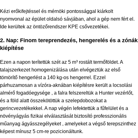
Kézi erőkifejtéssel és mérnöki pontossággal kiárkolt
nyomvonal az épület oldalsó sávjában, ahol a gép nem fért el.
Ide kerültek az öntözőrendszer KPE csővezetékei.
2. Nap: Finom tereprendezés, hengerelés és a zónák
kiépítése
Ezen a napon terítettük szét az 5 m³ rostált termőföldet. A
talajszerkezet homogenizálása után elvégeztük az első
tömörítő hengerlést a 140 kg-os hengerrel. Ezzel
párhuzamosan a vízóra-aknában kiépítésre került a locsolási
almérő fogadóegysége , a falra felszereltük a Hunter vezérlőt,
és a föld alatt összekötöttük a szelepdobozokat a
gerincvezetékekkel. A nap végén lefektettük a fűfelület és a
növényágyás fizikai elválasztását biztosító professzionális
műanyag ágyásszegélyeket , amelyeket a végső terepszinthez
képest mínusz 5 cm-re pozicionáltunk.