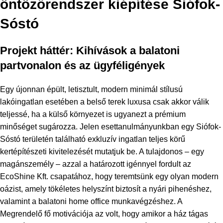
öntözőrendszer kiépítése Siófok-
Sóstó
Projekt háttér: Kihívások a balatoni
partvonalon és az ügyféligények
Egy újonnan épült, letisztult, modern minimál stílusú
lakóingatlan esetében a belső terek luxusa csak akkor válik
teljessé, ha a külső környezet is ugyanezt a prémium
minőséget sugározza. Jelen esettanulmányunkban egy Siófok-
Sóstó területén található exkluzív ingatlan teljes körű
kertépítészeti kivitelezését mutatjuk be. A tulajdonos – egy
magánszemély – azzal a határozott igénnyel fordult az
EcoShine Kft. csapatához, hogy teremtsünk egy olyan modern
oázist, amely tökéletes helyszínt biztosít a nyári pihenéshez,
valamint a balatoni home office munkavégzéshez. A
Megrendelő fő motivációja az volt, hogy amikor a ház tágas