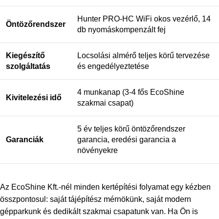
Hunter PRO-HC WiFi okos vezérlő, 14
Öntözőrendszer
db nyomáskompenzált fej
Kiegészítő
Locsolási almérő teljes körű tervezése
szolgáltatás
és engedélyeztetése
4 munkanap (3-4 fős EcoShine
Kivitelezési idő
szakmai csapat)
5 év teljes körű öntözőrendszer
Garanciák
garancia, eredési garancia a
növényekre
Az EcoShine Kft.-nél minden kertépítési folyamat egy kézben
összpontosul: saját tájépítész mérnökünk, saját modern
gépparkunk és dedikált szakmai csapatunk van. Ha Ön is