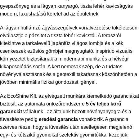
gyepszőnyeg és a lágyan kanyargó, tiszta fehér kavicságyás
modern, luxushatású keretet ad az épületnek.
A lágyan hullámzó ágyásszegélyek vonalvezetése tökéletesen
elválasztja a pázsitot a tiszta fehér kavicstól. A teraszról
kitekintve a tarkalevelű japánfűz világos lombja és a kék
csenkeszek ezüstös gömbjei megnyugtató, inspiráló vizuális
környezetet biztosítanak a mindennapi munka és a hétvégi
kikapcsolódás során. A kert nemcsak szép, de a tudatos
növényválasztásnak és a geotextil takarásnak köszönhetően a
jövőben minimális fizikai gondozást igényel.
Az EcoShine Kft. az elvégzett munkára kiemelkedő garanciákat
biztosít: az automata öntözőrendszerre
5 év teljes körű
garanciát
vállalunk , az általunk hozott növényanyagra és a
füvesítésre pedig
eredési garancia
vonatkozik. A garancia
szerves része, hogy a füvesítés után esetlegesen megjelenő
egy- és kétszikű gyomokat szelektív gyomirtókkal kezeljük,