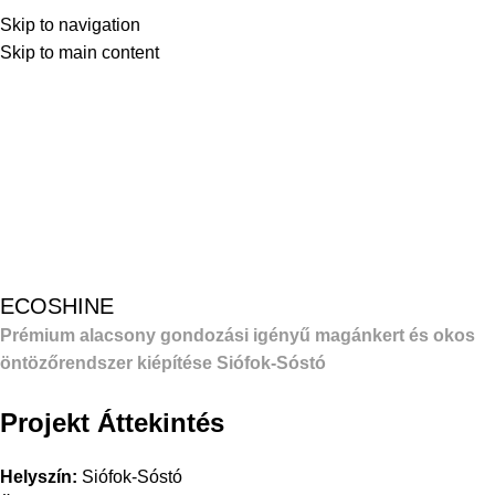
Skip to navigation
Skip to main content
Referenciák
Home
Referenciák
Prémium alacsony gondozási igényű
magánkert és okos öntözőrendszer kiépítése Siófok-Sóstó
ECOSHINE
Prémium alacsony gondozási igényű magánkert és okos
öntözőrendszer kiépítése Siófok-Sóstó
Projekt Áttekintés
Helyszín:
Siófok-Sóstó