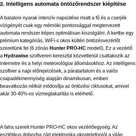
2. Intelligens automata öntözőrendszer kiépítése
A balatoni nyarak intenzív napsütése miatt a fű és a cserjék
vízigényét csak egy mérnöki pontossággal megtervezett
automata rendszer képes optimálisan kiszolgálni. A kertbe egy
prémium kategóriás, WiFi-s okos kültéri öntözésvezérlőt
szereltünk fel (6 zónás
Hunter PRO-HC
modell). Ez a vezérlő
a
Hydrawise
szoftveren keresztül közvetlenül csatlakozik az
internetre és a helyi meteorológiai állomásokhoz. Az intelligens
szoftver a napi előrejelzések, a páratartalom és a valós
csapadékmennyiség alapján dinamikusan, emberi
beavatkozás nélkül módosítja az öntözési ciklusokat, amivel
akár 30-40%-os vízmegtakarítás is elérhető.
A falra szerelt Hunter PRO-HC okos vezérlőegység. Az
esztétikus dobozba zárt elektronika okostelefonról a világ