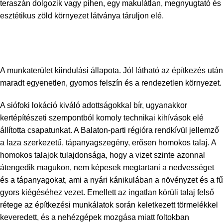
teraszán dolgozik vagy pihen, egy makulátlan, megnyugtató és
esztétikus zöld környezet látványa táruljon elé.
A munkaterület kiindulási állapota. Jól látható az építkezés után
maradt egyenetlen, gyomos felszín és a rendezetlen környezet.
A siófoki lokáció kiváló adottságokkal bír, ugyanakkor
kertépítészeti szempontból komoly technikai kihívások elé
állította csapatunkat. A Balaton-parti régióra rendkívül jellemző
a laza szerkezetű, tápanyagszegény, erősen homokos talaj. A
homokos talajok tulajdonsága, hogy a vizet szinte azonnal
átengedik magukon, nem képesek megtartani a nedvességet
és a tápanyagokat, ami a nyári kánikulában a növényzet és a fű
gyors kiégéséhez vezet. Emellett az ingatlan körüli talaj felső
rétege az építkezési munkálatok során keletkezett törmelékkel
keveredett, és a nehézgépek mozgása miatt foltokban