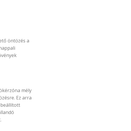
ető öntözés a
nappali
növények
yökérzóna mély
özésre. Ez arra
beállított
állandó
.