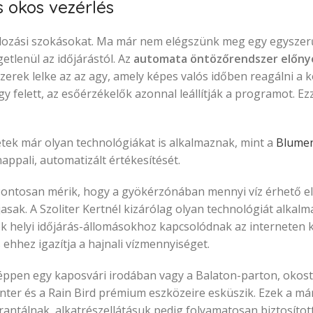
s okos vezérlés
gondozási szokásokat. Ma már nem elégszünk meg egy egyszer
etlenül az időjárástól. Az
automata öntözőrendszer előny
erek lelke az az agy, amely képes valós időben reagálni a 
y felett, az esőérzékelők azonnal leállítják a programot. Ez
etek már olyan technológiákat is alkalmaznak, mint a
Blume
nappali, automatizált értékesítését.
ontosan mérik, hogy a gyökérzónában mennyi víz érhető el,
asak. A Szoliter Kertnél kizárólag olyan technológiát alkal
ök helyi időjárás-állomásokhoz kapcsolódnak az interneten ke
 ehhez igazítja a hajnali vízmennyiséget.
n éppen egy kaposvári irodában vagy a Balaton-parton, okost
Hunter és a Rain Bird prémium eszközeire esküszik. Ezek a 
antálnak, alkatrészellátásuk pedig folyamatosan biztosított