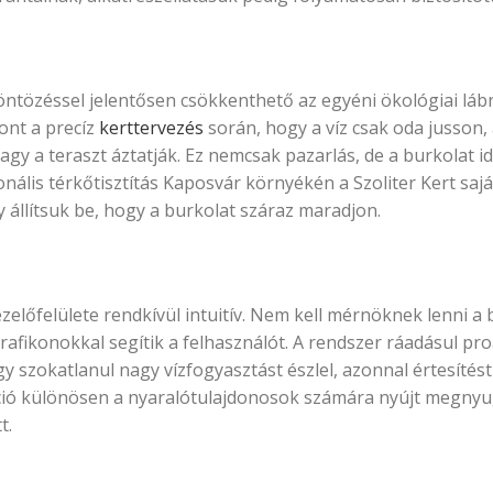
öntözéssel jelentősen csökkenthető az egyéni ökológiai lá
ont a precíz
kerttervezés
során, hogy a víz csak oda jusson,
agy a teraszt áztatják. Ez nemcsak pazarlás, de a burkolat id
nális térkőtisztítás Kaposvár környékén a Szoliter Kert sajá
 állítsuk be, hogy a burkolat száraz maradjon.
előfelülete rendkívül intuitív. Nem kell mérnöknek lenni a 
fikonokkal segítik a felhasználót. A rendszer ráadásul pro
gy szokatlanul nagy vízfogyasztást észlel, azonnal értesítést
nkció különösen a nyaralótulajdonosok számára nyújt megnyu
t.