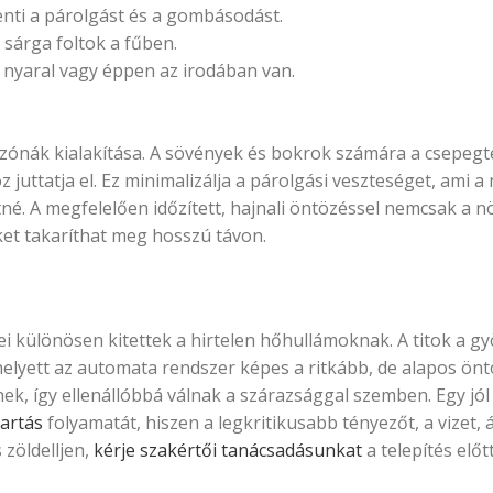
nti a párolgást és a gombásodást.
sárga foltok a fűben.
 nyaral vagy éppen az irodában van.
 zónák kialakítása. A sövények és bokrok számára a csepegt
uttatja el. Ez minimalizálja a párolgási veszteséget, ami a 
tné. A megfelelően időzített, hajnali öntözéssel nemcsak a 
ket takaríthat meg hosszú távon.
i különösen kitettek a hirtelen hőhullámoknak. A titok a g
 helyett az automata rendszer képes a ritkább, de alapos önt
k, így ellenállóbbá válnak a szárazsággal szemben. Egy jól 
artás
folyamatát, hiszen a legkritikusabb tényezőt, a vizet, 
 zöldelljen,
kérje szakértői tanácsadásunkat
a telepítés előtt