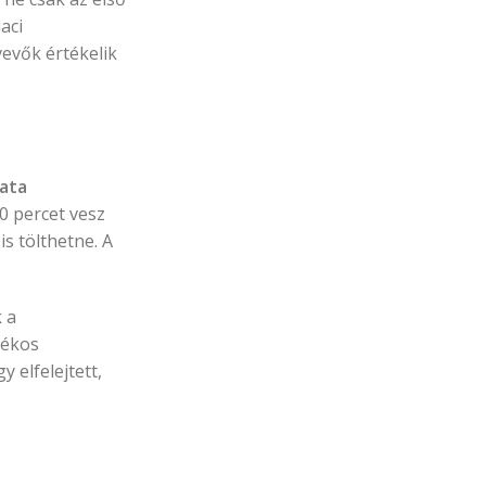
aci
vevők értékelik
ata
0 percet vesz
is tölthetne. A
 a
lékos
 elfelejtett,