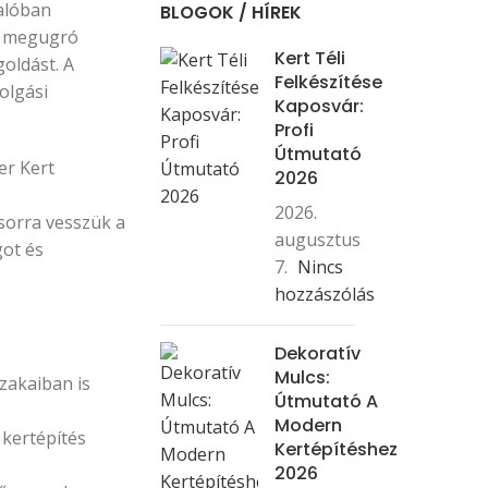
valóban
BLOGOK / HÍREK
an megugró
Kert Téli
oldást. A
Felkészítése
olgási
Kaposvár:
Profi
Útmutató
er Kert
2026
2026.
sorra vesszük a
augusztus
got és
7.
Nincs
hozzászólás
Dekoratív
Mulcs:
zakaiban is
Útmutató A
Modern
kertépítés
Kertépítéshez
2026