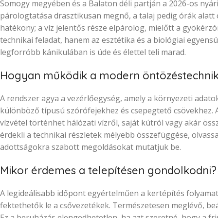
Somogy megyében és a Balaton déli partján a 2026-os nyári
párologtatása drasztikusan megnő, a talaj pedig órák alatt
hatékony; a víz jelentős része elpárolog, mielőtt a gyökérzó
technikai feladat, hanem az esztétika és a biológiai egyensúl
legforróbb kánikulában is üde és élettel teli marad.
Hogyan működik a modern öntözéstechni
A rendszer agya a vezérlőegység, amely a környezeti adatok 
különböző típusú szórófejekhez és csepegtető csövekhez.
vízvétel történhet hálózati vízről, saját kútról vagy akár ö
érdekli a technikai részletek mélyebb összefüggése, olvassa
adottságokra szabott megoldásokat mutatjuk be.
Mikor érdemes a telepítésen gondolkodni?
A legideálisabb időpont egyértelműen a kertépítés folyama
fektethetők le a csővezetékek. Természetesen meglévő, beá
Ez a beruházás elengedhetetlen, ha azt szeretné, hogy a fri