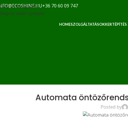
NFO@ECOSHINE.HU
+36 70 60 09 747
Skip to navigation
Skip to main content
HOME
SZOLGÁLTATÁSOK
KERTÉPÍTÉS
Automata öntözőrendsz
Posted by