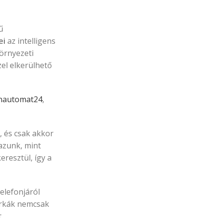
ű
ei
az intelligens
környezeti
zel elkerülhető
nautomat24
,
 és csak akkor
mazunk, mint
resztül, így a
elefonjáról
márkák nemcsak
.