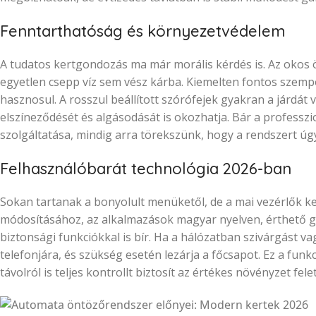
Fenntarthatóság és környezetvédelem
A tudatos kertgondozás ma már morális kérdés is. Az okos 
egyetlen csepp víz sem vész kárba. Kiemelten fontos szemp
hasznosul. A rosszul beállított szórófejek gyakran a járdát v
elszíneződését és algásodását is okozhatja. Bár a professzio
szolgáltatása, mindig arra törekszünk, hogy a rendszert úgy
Felhasználóbarát technológia 2026-ban
Sokan tartanak a bonyolult menüketől, de a mai vezérlők kez
módosításához, az alkalmazások magyar nyelven, érthető gra
biztonsági funkciókkal is bír. Ha a hálózatban szivárgást va
telefonjára, és szükség esetén lezárja a főcsapot. Ez a fu
távolról is teljes kontrollt biztosít az értékes növényzet felet