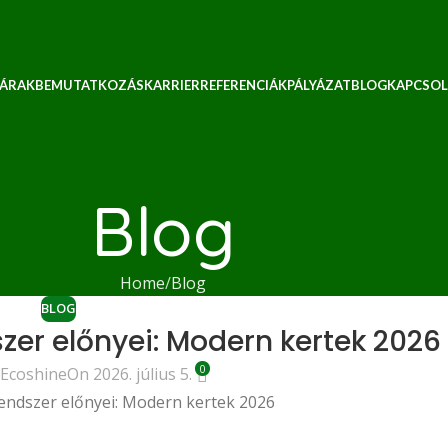
 ÁRAK
BEMUTATKOZÁS
KARRIER
REFERENCIÁK
PÁLYÁZAT
BLOG
KAPCSOL
Blog
Home
Blog
BLOG
er előnyei: Modern kertek 2026
0
Ecoshine
On 2026. július 5.