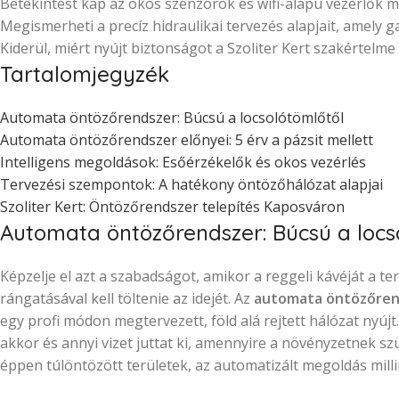
Betekintést kap az okos szenzorok és wifi-alapú vezérlők 
Megismerheti a precíz hidraulikai tervezés alapjait, amely g
Kiderül, miért nyújt biztonságot a Szoliter Kert szakértelme
Tartalomjegyzék
Automata öntözőrendszer: Búcsú a locsolótömlőtől
Automata öntözőrendszer előnyei: 5 érv a pázsit mellett
Intelligens megoldások: Esőérzékelők és okos vezérlés
Tervezési szempontok: A hatékony öntözőhálózat alapjai
Szoliter Kert: Öntözőrendszer telepítés Kaposváron
Automata öntözőrendszer: Búcsú a locs
Képzelje el azt a szabadságot, amikor a reggeli kávéját a 
rángatásával kell töltenie az idejét. Az
automata öntözőren
egy profi módon megtervezett, föld alá rejtett hálózat nyúj
akkor és annyi vizet juttat ki, amennyire a növényzetnek s
éppen túlöntözött területek, az automatizált megoldás mill