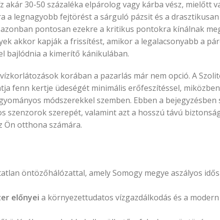
íz akár 30-50 százaléka elpárolog vagy kárba vész, mielőtt 
a a legnagyobb fejtörést a sárguló pázsit és a drasztikus
azonban pontosan ezekre a kritikus pontokra kínálnak meg
yek akkor kapják a frissítést, amikor a legalacsonyabb a pár
l bajlódnia a kimerítő kánikulában.
i vízkorlátozások korában a pazarlás már nem opció. A Szolit
ja fenn kertje üdeségét minimális erőfeszítéssel, miközben
 hagyományos módszerekkel szemben. Ebben a bejegyzésben 
s szenzorok szerepét, valamint azt a hosszú távú biztonsá
az Ön otthona számára.
atatlan öntözőhálózattal, amely Somogy megye aszályos idős
er előnyei
a környezettudatos vízgazdálkodás és a modern 