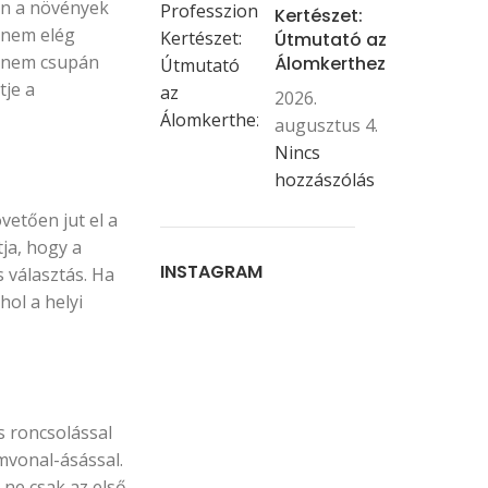
en a növények
Kertészet:
 nem elég
Útmutató az
se nem csupán
Álomkerthez
tje a
2026.
augusztus 4.
Nincs
hozzászólás
vetően jut el a
ja, hogy a
INSTAGRAM
s választás. Ha
ol a helyi
s roncsolással
mvonal-ásással.
ne csak az első