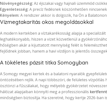
Növényegészség:
Az éjszakai vagy hajnali üzemmód csökke
Egyenletesség:
A precíz fedésnek köszönhetően nincsenek 
Kényelem:
A rendszer akkor is dolgozik, ha Ön a Balatonon
Vízmegtakarítás okos megoldásokkal
A modern kertekben a víztakarékosság alapja a specializált
leghatékonyabb, hiszen a vizet közvetlenül a gyökérzónához j
hőségben akár a kijuttatott mennyiség felét is felemészthe
fejlődnek jobban, hanem a havi vízdíjon is jelentős összege
A tökéletes pázsit titka Somogyban
A Somogy megyei kertek és a balatoni nyaralók gyepfelülete
öntözésében rejlik. A napi többszöri, de felületes vízpótlás
ösztönzi a fűszálakat, hogy mélyebb gyökérzetet növesszene
hálózat alapjaiban könnyíti meg a professzionális
kertfennt
minőségben biztosítja. Ha szeretné, hogy kertje 2026-ban is