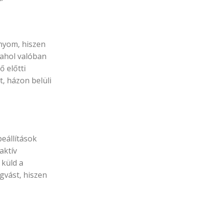
bnyom, hiszen
 ahol valóban
ő előtti
t, házon belüli
beállítások
aktív
 küld a
gvást, hiszen