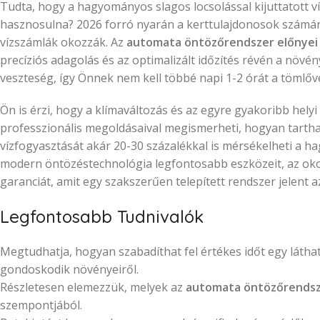
Tudta, hogy a hagyományos slagos locsolással kijuttatott v
hasznosulna? 2026 forró nyarán a kerttulajdonosok számár
vízszámlák okozzák. Az
automata öntözőrendszer előnyei
precíziós adagolás és az optimalizált időzítés révén a növén
veszteség, így Önnek nem kell többé napi 1-2 órát a tömlőve
Ön is érzi, hogy a klímaváltozás és az egyre gyakoribb hely
professzionális megoldásaival megismerheti, hogyan tarthat
vízfogyasztását akár 20-30 százalékkal is mérsékelheti a
modern öntözéstechnológia legfontosabb eszközeit, az oko
garanciát, amit egy szakszerűen telepített rendszer jelent 
Legfontosabb Tudnivalók
Megtudhatja, hogyan szabadíthat fel értékes időt egy láth
gondoskodik növényeiről.
Részletesen elemezzük, melyek az
automata öntözőrendsz
szempontjából.