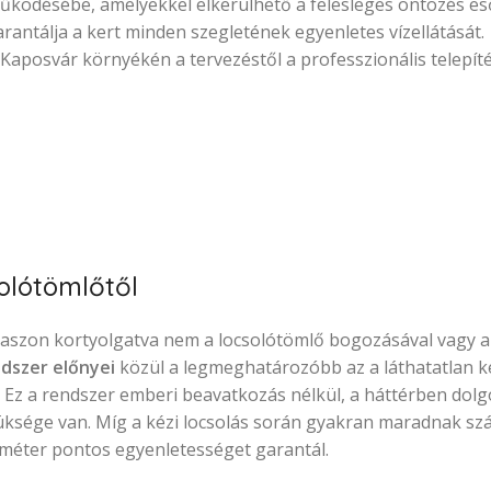
működésébe, amelyekkel elkerülhető a felesleges öntözés e
arantálja a kert minden szegletének egyenletes vízellátását.
 Kaposvár környékén a tervezéstől a professzionális telepíté
olótömlőtől
teraszon kortyolgatva nem a locsolótömlő bogozásával vagy a
dszer előnyei
közül a legmeghatározóbb az a láthatatlan k
t. Ez a rendszer emberi beavatkozás nélkül, a háttérben dol
züksége van. Míg a kézi locsolás során gyakran maradnak szá
iméter pontos egyenletességet garantál.