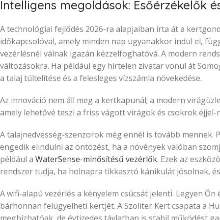
Intelligens megoldások: Esőérzékelők é
A technológiai fejlődés 2026-ra alapjaiban írta át a kert
időkapcsolóval, amely minden nap ugyanakkor indul el, függ
vezérlésnél válnak igazán kézzelfoghatóvá. A modern rendsz
változásokra. Ha például egy hirtelen zivatar vonul át Somog
a talaj túltelítése és a felesleges vízszámla növekedése.
Az innováció nem áll meg a kertkapunál; a modern virágüzl
amely lehetővé teszi a friss vágott virágok és csokrok éjjel-
A talajnedvesség-szenzorok még ennél is tovább mennek. P
engedik elindulni az öntözést, ha a növények valóban szomj
például a
WaterSense-minősítésű vezérlők
. Ezek az eszköz
rendszer tudja, ha holnapra tikkasztó kánikulát jósolnak, és
A wifi-alapú vezérlés a kényelem csúcsát jelenti. Legyen Ö
bárhonnan felügyelheti kertjét. A Szoliter Kert csapata a 
megbízhatóak, de évtizedes távlatban is stabil működést gar