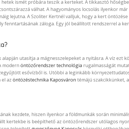
 hetek ismét próbára teszik a kerteket. A tikkasztó hőségb
 csontszárazzá válhat. A hagyományos locsolás ilyenkor már
náig lejutna. A Szoliter Kertnél valljuk, hogy a kert öntözé
y fenntartásának záloga. Egy jól beállított rendszerrel a ker
ka?
alapján utasítja a mágnesszelepeket a nyitásra. A víz ezt kö
 A modern
öntözőrendszer technológia
rugalmasságát mutat
sszegyűjtött esővízből is. Utóbbi a leginkább környezettudato
 el az
öntözéstechnika Kaposváron
témájú szakcikkünket, ah
tának kezdete, hiszen ilyenkor a földmunkák során minimáli
llt kertekbe is beépíthető az öntözőrendszer utólagos nyo
ssen telepített
gyepszőnyeg Kaposvár
környéki otthonában 