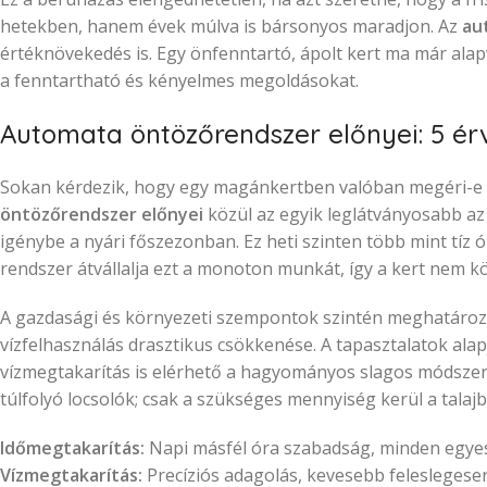
hetekben, hanem évek múlva is bársonyos maradjon. Az
au
értéknövekedés is. Egy önfenntartó, ápolt kert ma már alap
a fenntartható és kényelmes megoldásokat.
Automata öntözőrendszer előnyei: 5 érv
Sokan kérdezik, hogy egy magánkertben valóban megéri-e a 
öntözőrendszer előnyei
közül az egyik leglátványosabb az 
igénybe a nyári főszezonban. Ez heti szinten több mint tíz ór
rendszer átvállalja ezt a monoton munkát, így a kert nem kö
A gazdasági és környezeti szempontok szintén meghatározóa
vízfelhasználás drasztikus csökkenése. A tapasztalatok alapj
vízmegtakarítás is elérhető a hagyományos slagos módszerhe
túlfolyó locsolók; csak a szükséges mennyiség kerül a talajb
Időmegtakarítás:
Napi másfél óra szabadság, minden egye
Vízmegtakarítás:
Precíziós adagolás, kevesebb feleslegesen 