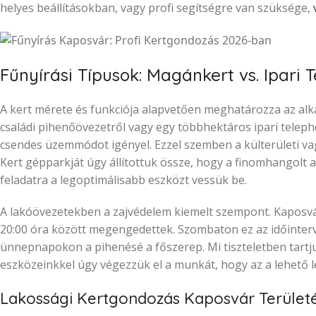
helyes beállításokban, vagy profi segítségre van szüksége,
Fűnyírási Típusok: Magánkert vs. Ipari T
A kert mérete és funkciója alapvetően meghatározza az al
családi pihenőövezetről vagy egy többhektáros ipari teleph
csendes üzemmódot igényel. Ezzel szemben a külterületi vag
Kert gépparkját úgy állítottuk össze, hogy a finomhangolt
feladatra a legoptimálisabb eszközt vessük be.
A lakóövezetekben a zajvédelem kiemelt szempont. Kaposvár 
20:00 óra között megengedettek. Szombaton ez az időinterva
ünnepnapokon a pihenésé a főszerep. Mi tiszteletben tart
eszközeinkkel úgy végezzük el a munkát, hogy az a lehető 
Lakossági Kertgondozás Kaposvár Terület