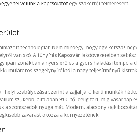
vegye fel velünk a kapcsolatot
egy szakértői felmérésért.
erület
kalmazott technológiát. Nem mindegy, hogy egy kétszáz né
elyről van szó. A
fűnyírás Kaposvár
lakóövezeteiben sebészi 
y ipari zónákban a nyers erő és a gyors haladási tempó a dö
 akkumulátoros szegélynyíróktól a nagy teljesítményű kistr
helyi szabályozása szerint a zajjal járó kerti munkák hétk
llum szűkebb, általában 9:00-től délig tart, míg vasárnap é
juk a szomszédok nyugalmát. Modern, alacsony zajkibocsátá
legkisebb zavarást okozza a környezetének.
én