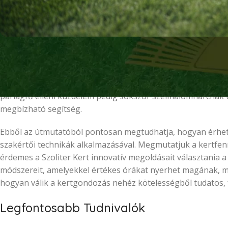
Ön is állt már szombat reggel a garázsban a rakoncátlankodó
Tudjuk, hogy a fűnyírás Kaposvár kertvárosi részein is gya
mellett nehéz időt szakítani a precíz vágásra, a megfelelő 
parlagfű elleni küzdelem pedig sokszor szélmalomharcnak tű
megbízható segítség.
Ebből az útmutatóból pontosan megtudhatja, hogyan érhet e
szakértői technikák alkalmazásával. Megmutatjuk a kertfennta
érdemes a Szoliter Kert innovatív megoldásait választania
módszereit, amelyekkel értékes órákat nyerhet magának, 
hogyan válik a kertgondozás nehéz kötelességből tudatos, 
Legfontosabb Tudnivalók