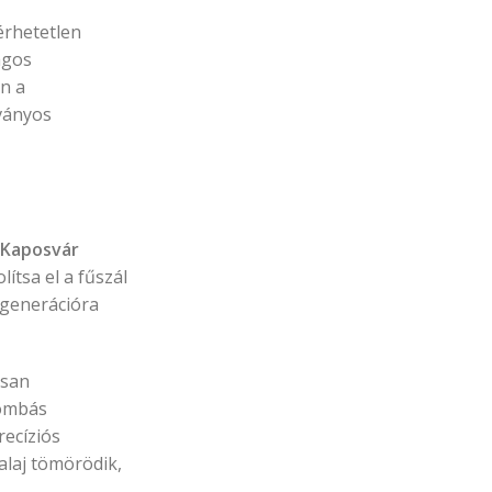
érhetetlen
agos
án a
ványos
 Kaposvár
ítsa el a fűszál
egenerációra
rsan
gombás
recíziós
alaj tömörödik,