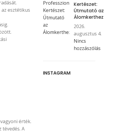
radását.
Kertészet:
 az esztétikus
Útmutató az
Álomkerthez
sig.
2026.
özött.
augusztus 4.
tási
Nincs
hozzászólás
INSTAGRAM
vagyoni érték.
z tévedés. A