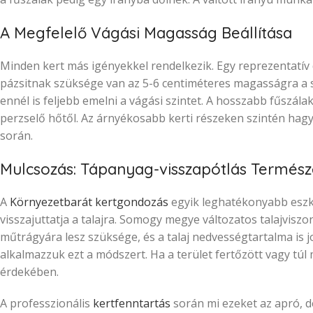
A Megfelelő Vágási Magasság Beállítása
Minden kert más igényekkel rendelkezik. Egy reprezentatív 
pázsitnak szüksége van az 5-6 centiméteres magasságra a s
ennél is feljebb emelni a vágási szintet. A hosszabb fűszálak
perzselő hőtől. Az árnyékosabb kerti részeken szintén hagy
során.
Mulcsozás: Tápanyag-visszapótlás Termés
A
Környezetbarát kertgondozás
egyik leghatékonyabb eszkö
visszajuttatja a talajra. Somogy megye változatos talajvisz
műtrágyára lesz szüksége, és a talaj nedvességtartalma is
alkalmazzuk ezt a módszert. Ha a terület fertőzött vagy túl 
érdekében.
A professzionális
kertfenntartás
során mi ezeket az apró, d