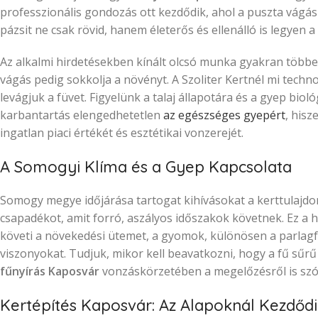
professzionális gondozás ott kezdődik, ahol a puszta vágás
pázsit ne csak rövid, hanem életerős és ellenálló is legyen
Az alkalmi hirdetésekben kínált olcsó munka gyakran többet 
vágás pedig sokkolja a növényt. A Szoliter Kertnél mi techn
levágjuk a füvet. Figyelünk a talaj állapotára és a gyep biol
karbantartás elengedhetetlen
az egészséges gyepért
, hisz
ingatlan piaci értékét és esztétikai vonzerejét.
A Somogyi Klíma és a Gyep Kapcsolata
Somogy megye időjárása tartogat kihívásokat a kerttulajdo
csapadékot, amit forró, aszályos időszakok követnek. Ez a 
követi a növekedési ütemet, a gyomok, különösen a parlagfű,
viszonyokat. Tudjuk, mikor kell beavatkozni, hogy a fű sűrű
fűnyírás Kaposvár
vonzáskörzetében a megelőzésről is szó
Kertépítés Kaposvár: Az Alapoknál Kezdőd