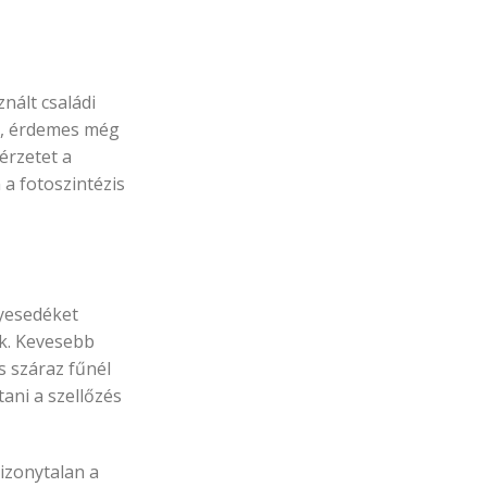
nált családi
an, érdemes még
kérzetet a
a fotoszintézis
nyesedéket
ak. Kevesebb
 száraz fűnél
ani a szellőzés
bizonytalan a