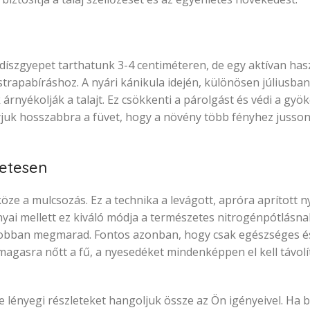
díszgyepet tarthatunk 3-4 centiméteren, de egy aktívan hasz
trapabíráshoz. A nyári kánikula idején, különösen júliusb
 árnyékolják a talajt. Ez csökkenti a párolgást és védi a gyö
juk hosszabbra a füvet, hogy a növény több fényhez jusson 
zetesen
ze a mulcsozás. Ez a technika a levágott, apróra aprított 
onyai mellett ez kiváló módja a természetes nitrogénpótlásn
 jobban megmarad. Fontos azonban, hogy csak egészséges és
magasra nőtt a fű, a nyesedéket mindenképpen el kell távolít
e lényegi részleteket hangoljuk össze az Ön igényeivel. Ha 