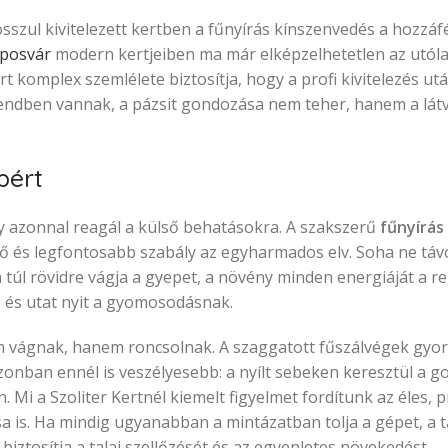
sszul kivitelezett kertben a fűnyírás kínszenvedés a hozzáf
aposvár
modern kertjeiben ma már elképzelhetetlen az utól
rt komplex szemlélete biztosítja, hogy a profi kivitelezés ut
endben vannak, a pázsit gondozása nem teher, hanem a lát
pért
ely azonnal reagál a külső behatásokra. A szakszerű
fűnyírás
ső és legfontosabb szabály az egyharmados elv. Soha ne távol
úl rövidre vágja a gyepet, a növény minden energiáját a r
t, és utat nyit a gyomosodásnak.
m vágnak, hanem roncsolnak. A szaggatott fűszálvégek gyo
zonban ennél is veszélyesebb: a nyílt sebeken keresztül a 
. Mi a Szoliter Kertnél kiemelt figyelmet fordítunk az éles, p
a is. Ha mindig ugyanabban a mintázatban tolja a gépet, a t
biztosítja a talaj szellőzését és az egyenletes növekedést.