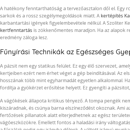
A hatékony fenntarthatóság a tervezőasztalon dől el. Egy ro
sarkok és a rossz szegélymegoldások miatt. A
kertépítés K
karbantartási igények figyelembevétele nélkül. A Szoliter Ke
kertfenntartás
is zökkenőmentes maradjon. Ha az alapok r
eredmény záloga lesz.
Fűnyírási Technikák az Egészséges Gye
A pázsit nem egy statikus felület. Ez egy élő szervezet, am
kertjeiben ezért nem érhet véget a gép beindításával. Az el
hosszának több mint egyharmadát egyetlen alkalommal. Ha t
fordítja a gyökérzet erősítése helyett. Ez gyengíti a pázsito
A vágókések állapota kritikus tényező. A tompa pengék ne
kiszáradnak, és csúnya barna elszíneződést okoznak. Ami a
fertőzések pillanatok alatt elterjedhetnek az egész területen
vágóeszközökre. Emellett fontos a haladási irány váltogatás
a fűszálak pedig egy irányba dőlnek. A váltott irányú munka 