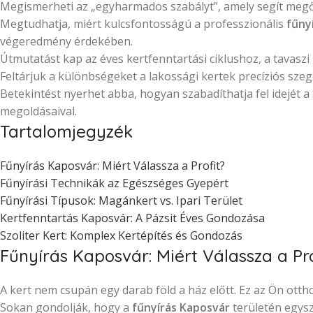
Megismerheti az „egyharmados szabályt”, amely segít megőriz
Megtudhatja, miért kulcsfontosságú a professzionális
fűny
végeredmény érdekében.
Útmutatást kap az éves kertfenntartási ciklushoz, a tavaszi
Feltárjuk a különbségeket a lakossági kertek precíziós szeg
Betekintést nyerhet abba, hogyan szabadíthatja fel idejét 
megoldásaival.
Tartalomjegyzék
Fűnyírás Kaposvár: Miért Válassza a Profit?
Fűnyírási Technikák az Egészséges Gyepért
Fűnyírási Típusok: Magánkert vs. Ipari Terület
Kertfenntartás Kaposvár: A Pázsit Éves Gondozása
Szoliter Kert: Komplex Kertépítés és Gondozás
Fűnyírás Kaposvár: Miért Válassza a Pro
A kert nem csupán egy darab föld a ház előtt. Ez az Ön ott
Sokan gondolják, hogy a
fűnyírás Kaposvár
területén egysz