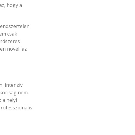
az, hogy a
 rendszertelen
Nem csak
rendszeres
en növeli az
, intenzív
akoriság nem
 a helyi
professzionális