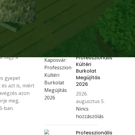
2026.
augusztus 6.
Nincs
hozzászólás
át figyelte?
t tempója
Térkő Tisztítás
odás és a
Kaposvár:
a vagy a
Professzionális
Kültéri
Burkolat
Megújítás
es gyepet
2026
és azt is, miért
kavégzés azon
2026.
erje meg,
augusztus 5.
6-ban.
Nincs
hozzászólás
Professzionális