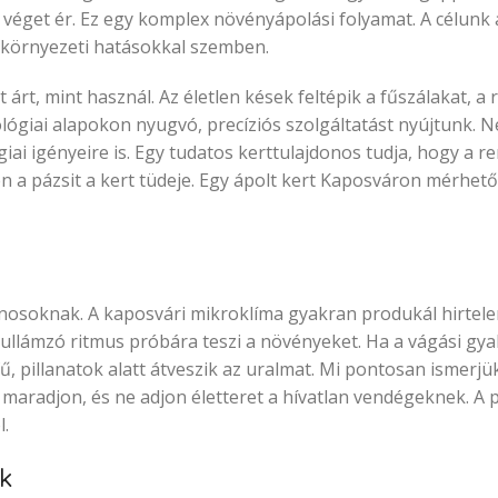
 véget ér. Ez egy komplex növényápolási folyamat. A célunk 
 a környezeti hatásokkal szemben.
árt, mint használ. Az életlen kések feltépik a fűszálakat, a
ológiai alapokon nyugvó, precíziós szolgáltatást nyújtunk. 
ógiai igényeire is. Egy tudatos kerttulajdonos tudja, hogy a 
en a pázsit a kert tüdeje. Egy ápolt kert Kaposváron mérhető
nosoknak. A kaposvári mikroklíma gyakran produkál hirtelen
hullámzó ritmus próbára teszi a növényeket. Ha a vágási gy
 pillanatok alatt átveszik az uralmat. Mi pontosan ismerjük
 maradjon, és ne adjon életteret a hívatlan vendégeknek. A 
l.
ik