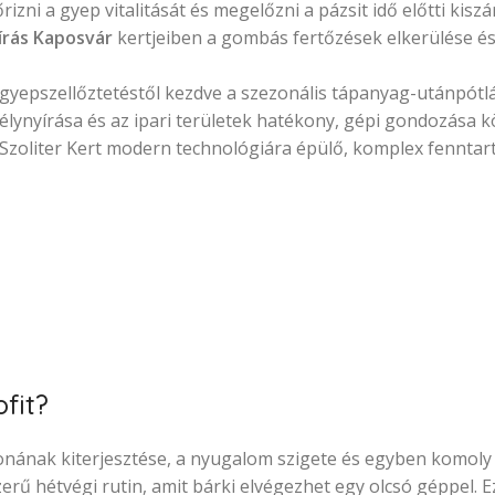
ni a gyep vitalitását és megelőzni a pázsit idő előtti kiszá
írás Kaposvár
kertjeiben a gombás fertőzések elkerülése és
 gyepszellőztetéstől kezdve a szezonális tápanyag-utánpótlá
élynyírása és az ipari területek hatékony, gépi gondozása k
a Szoliter Kert modern technológiára épülő, komplex fenntar
fit?
honának kiterjesztése, a nyugalom szigete és egyben komoly 
erű hétvégi rutin, amit bárki elvégezhet egy olcsó géppel. E