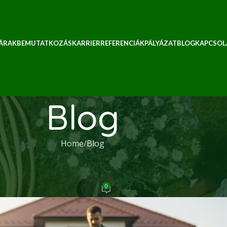
 ÁRAK
BEMUTATKOZÁS
KARRIER
REFERENCIÁK
PÁLYÁZAT
BLOG
KAPCSOL
Blog
Home
Blog
BLOG
Profi Kertgondozás 2026-ban
0
Ecoshine
On 2026. május 25.