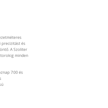
gyzetméteres
precizitást és
ntő. A Szoliter
aktorokig minden
öznap 7:00 és
s
sú