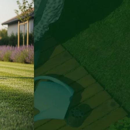
BLOGOK / HÍREK
Kert Téli
Felkészítése
Kaposvár:
Profi
Útmutató
2026
2026.
augusztus
7.
Nincs
hozzászólás
Dekoratív
Mulcs:
Útmutató A
Modern
Kertépítéshez
2026