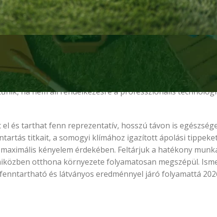
 fűnyíró felett, miközben a szomszéd sűrű, mélyzöld pázsitj
kran több nyűggel jár, mint örömmel. A modern élet feszítet
géppark fenntartása pedig költséges és helyigényes. A gazos
nik, ha nem áll rendelkezésre a professzionális technológi
l és tarthat fenn reprezentatív, hosszú távon is egészség
rtás titkait, a somogyi klímához igazított ápolási tippeket 
 a maximális kényelem érdekében. Feltárjuk a hatékony mun
miközben otthona környezete folyamatosan megszépül. Ism
fenntartható és látványos eredménnyel járó folyamattá 202