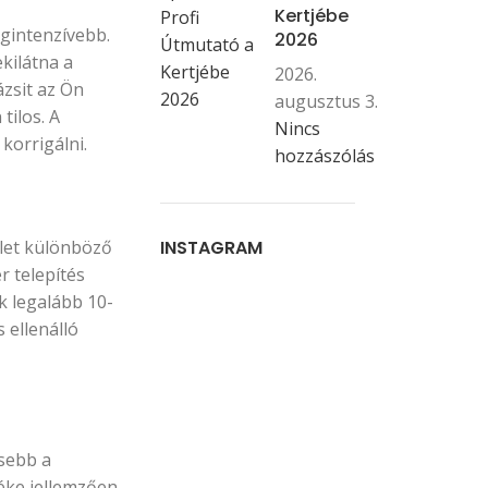
Kertjébe
egintenzívebb.
2026
kilátna a
2026.
ázsit az Ön
augusztus 3.
tilos. A
Nincs
korrigálni.
hozzászólás
ület különböző
INSTAGRAM
r telepítés
k legalább 10-
 ellenálló
esebb a
yéke jellemzően