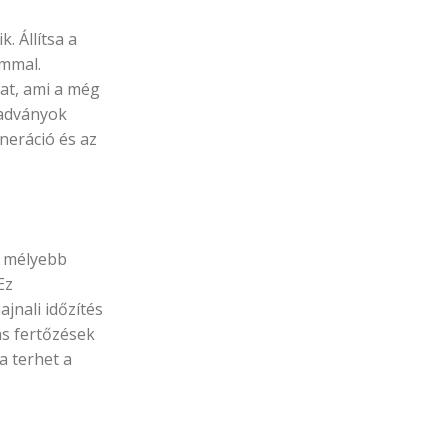
. Állítsa a
ommal.
kat, ami a még
radványok
eneráció és az
a mélyebb
Ez
ajnali időzítés
ás fertőzések
a terhet a