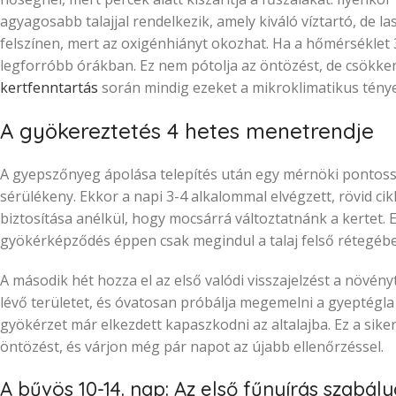
agyagosabb talajjal rendelkezik, amely kiváló víztartó, de la
felszínen, mert az oxigénhiányt okozhat. Ha a hőmérséklet 
legforróbb órákban. Ez nem pótolja az öntözést, de csökkent
kertfenntartás
során mindig ezeket a mikroklimatikus ténye
A gyökereztetés 4 hetes menetrendje
A gyepszőnyeg ápolása telepítés után egy mérnöki pontossá
sérülékeny. Ekkor a napi 3-4 alkalommal elvégzett, rövid ci
biztosítása anélkül, hogy mocsárrá változtatnánk a kertet.
gyökérképződés éppen csak megindul a talaj felső rétegéb
A második hét hozza el az első valódi visszajelzést a növényt
lévő területet, és óvatosan próbálja megemelni a gyeptégla e
gyökérzet már elkezdett kapaszkodni az altalajba. Ez a siker
öntözést, és várjon még pár napot az újabb ellenőrzéssel.
A bűvös 10-14. nap: Az első fűnyírás szabály