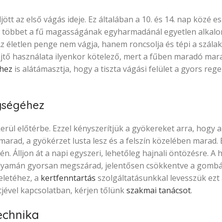
t az első vágás ideje. Ez általában a 10. és 14. nap közé esik
 le többet a fű magasságának egyharmadánál egyetlen alkal
Az életlen penge nem vágja, hanem roncsolja és tépi a szála
yűjtő használata ilyenkor kötelező, mert a fűben maradó ma
shez
is alátámasztja, hogy a tiszta vágási felület a gyors reg
ységéhez
erül előtérbe. Ezzel kényszerítjük a gyökereket arra, hogy 
marad, a gyökérzet lusta lesz és a felszín közelében marad. 
n. Álljon át a napi egyszeri, lehetőleg hajnali öntözésre. A h
 folyamán gyorsan megszárad, jelentősen csökkentve a gomb
eletéhez, a
kertfenntartás
szolgáltatásunkkal levesszük ezt 
tjével kapcsolatban, kérjen tőlünk
szakmai tanácsot
.
echnika