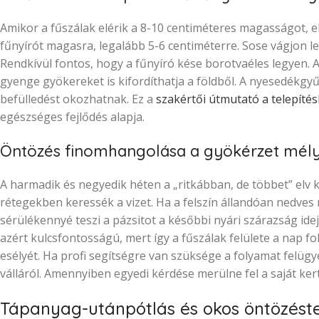
Amikor a fűszálak elérik a 8-10 centiméteres magasságot, eljöt
fűnyírót magasra, legalább 5-6 centiméterre. Sose vágjon
Rendkívül fontos, hogy a fűnyíró kése borotvaéles legyen. 
gyenge gyökereket is kifordíthatja a földből. A nyesedékg
befülledést okozhatnak. Ez a
szakértői útmutató a telepíté
egészséges fejlődés alapja.
Öntözés finomhangolása a gyökérzet mél
A harmadik és negyedik héten a „ritkábban, de többet” elv k
rétegekben keressék a vizet. Ha a felszín állandóan nedves 
sérülékennyé teszi a pázsitot a későbbi nyári szárazság idejé
azért kulcsfontosságú, mert így a fűszálak felülete a nap
esélyét. Ha profi segítségre van szüksége a folyamat felügy
válláról. Amennyiben egyedi kérdése merülne fel a saját ker
Tápanyag-utánpótlás és okos öntözést