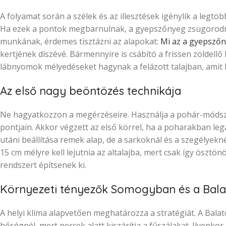
A folyamat során a szélek és az illesztések igénylik a legtöbb
Ha ezek a pontok megbarnulnak, a gyepszőnyeg zsugorodni
munkának, érdemes tisztázni az alapokat:
Mi az a gyepsző
kertjének díszévé. Bármennyire is csábító a frissen zöldellő 
lábnyomok mélyedéseket hagynak a felázott talajban, amit k
Az első nagy beöntözés technikája
Ne hagyatkozzon a megérzéseire. Használja a pohár-módsze
pontjain. Akkor végzett az első körrel, ha a poharakban le
utáni beállítása remek alap, de a sarkoknál és a szegélyekné
15 cm mélyre kell lejutnia az altalajba, mert csak így ösztö
rendszert építsenek ki.
Környezeti tényezők Somogyban és a Bala
A helyi klíma alapvetően meghatározza a stratégiát. A Bala
hőségnél, mert percek alatt kiszárítja a fűszálakat. Ilyenko