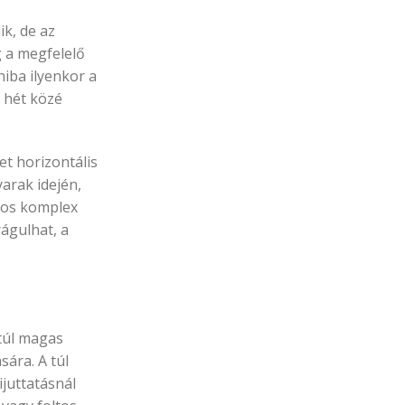
ik, de az
g a megfelelő
hiba ilyenkor a
. hét közé
et horizontális
arak idején,
g-os komplex
rágulhat, a
 túl magas
ára. A túl
juttatásnál