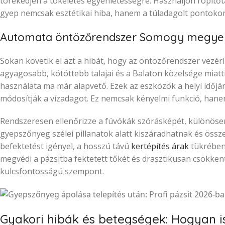
törekedjen a tökéletes egyenletességre. Használjon röpítőt
gyep nemcsak esztétikai hiba, hanem a túladagolt pontokon 
Automata öntözőrendszer Somogy megyei
Sokan követik el azt a hibát, hogy az öntözőrendszer vezér
agyagosabb, kötöttebb talajai és a Balaton közelsége miat
használata ma már alapvető. Ezek az eszközök a helyi időjá
módosítják a vízadagot. Ez nemcsak kényelmi funkció, hane
Rendszeresen ellenőrizze a fúvókák szórásképét, különösen a
gyepszőnyeg szélei pillanatok alatt kiszáradhatnak és össz
befektetést igényel, a hosszú távú
kertépítés árak
tükrében 
megvédi a pázsitba fektetett tőkét és drasztikusan csökkent
kulcsfontosságú szempont.
Gyakori hibák és betegségek: Hogyan is