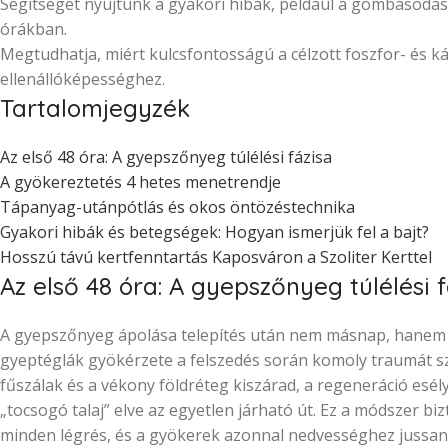
Segítséget nyújtunk a gyakori hibák, például a gombásodás
órákban.
Megtudhatja, miért kulcsfontosságú a célzott foszfor- és k
ellenállóképességhez.
Tartalomjegyzék
Az első 48 óra: A gyepszőnyeg túlélési fázisa
A gyökereztetés 4 hetes menetrendje
Tápanyag-utánpótlás és okos öntözéstechnika
Gyakori hibák és betegségek: Hogyan ismerjük fel a bajt?
Hosszú távú kertfenntartás Kaposváron a Szoliter Kerttel
Az első 48 óra: A gyepszőnyeg túlélési f
A gyepszőnyeg ápolása telepítés után nem másnap, hanem az
gyeptéglák gyökérzete a felszedés során komoly traumát szen
fűszálak és a vékony földréteg kiszárad, a regeneráció esél
„tocsogó talaj” elve az egyetlen járható út. Ez a módszer bi
minden légrés, és a gyökerek azonnal nedvességhez jussan