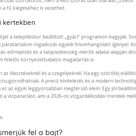
árcsás szórókocsit, mert a kézi szórás után maradó „csíkos”
a fű kiégéséhez is vezethet.
 kertekben
lőjét a telepítéskor beállított „gyári” programon hagyják. 
ti páratartalom-ingadozás egyedi finomhangolást igényel. A
rás-előrejelzés és a talajnedvesség-mérők adatai alapján d
m felelős környezettudatos magatartás is.
z illesztéseknél és a szegélyeknél. Ha egy szórófej elállító
ezsugorodhatnak. A precíz kivitelezés és a modern technológ
ez az egyik leggyorsabban megtérülő elem. Egy jól beállíto
i a vízpazarlást, ami a 2026-os vízgazdálkodási trendek mell
merjük fel a bajt?