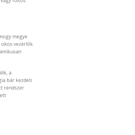
 vagy foltos
Somogy megye
z okos vezérlők
inamikusan
dik, a
ia bár kezdeti
tt rendszer
ett