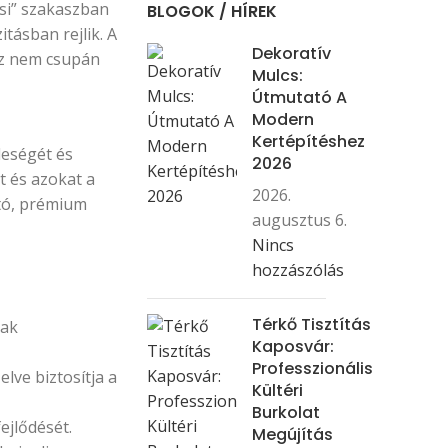
ási” szakaszban
BLOGOK / HÍREK
tásban rejlik. A
Dekoratív
 Ez nem csupán
Mulcs:
Útmutató A
Modern
Kertépítéshez
deségét és
2026
ét és azokat a
2026.
ató, prémium
augusztus 6.
Nincs
hozzászólás
Térkő Tisztítás
nak
Kaposvár:
Professzionális
lve biztosítja a
Kültéri
Burkolat
ejlődését.
Megújítás