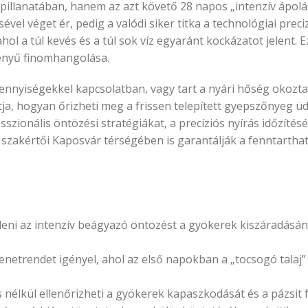
és pillanatában, hanem az azt követő 28 napos „intenzív ápol
l véget ér, pedig a valódi siker titka a technológiai precizi
ol a túl kevés és a túl sok víz egyaránt kockázatot jelent.
ényű finomhangolása.
ennyiségekkel kapcsolatban, vagy tart a nyári hőség okozta
, hogyan őrizheti meg a frissen telepített gyepszőnyeg ü
esszionális öntözési stratégiákat, a precíziós nyírás időzítés
t szakértői Kaposvár térségében is garantálják a fenntarth
ezdeni az intenzív beágyazó öntözést a gyökerek kiszáradásá
netrendet igényel, ahol az első napokban a „tocsogó talaj” e
nélkül ellenőrizheti a gyökerek kapaszkodását és a pázsit f