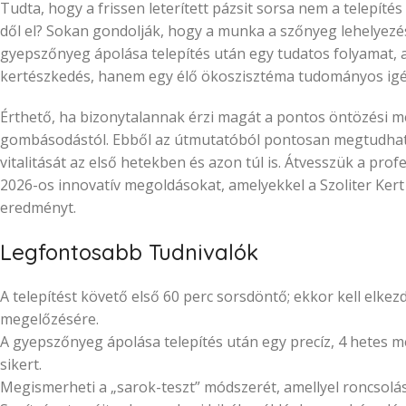
Tudta, hogy a frissen leterített pázsit sorsa nem a telepít
dől el? Sokan gondolják, hogy a munka a szőnyeg lehelyezéséve
gyepszőnyeg ápolása telepítés után egy tudatos folyamat, ah
kertészkedés, hanem egy élő ökoszisztéma tudományos ig
Érthető, ha bizonytalannak érzi magát a pontos öntözési m
gombásodástól. Ebből az útmutatóból pontosan megtudhatja
vitalitását az első hetekben és azon túl is. Átvesszük a prof
2026-os innovatív megoldásokat, amelyekkel a Szoliter Ker
eredményt.
Legfontosabb Tudnivalók
A telepítést követő első 60 perc sorsdöntő; ekkor kell elk
megelőzésére.
A gyepszőnyeg ápolása telepítés után egy precíz, 4 hetes me
sikert.
Megismerheti a „sarok-teszt” módszerét, amellyel roncsolás 