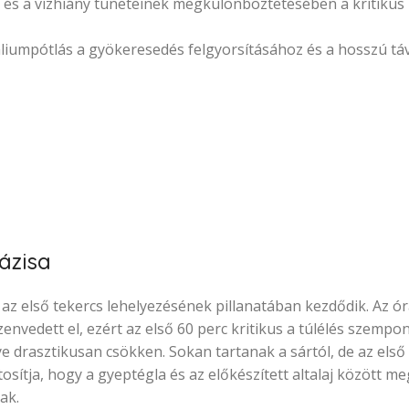
 és a vízhiány tüneteinek megkülönböztetésében a kritikus 
áliumpótlás a gyökeresedés felgyorsításához és a hosszú tá
ázisa
 első tekercs lehelyezésének pillanatában kezdődik. Az ór
vedett el, ezért az első 60 perc kritikus a túlélés szempon
ye drasztikusan csökken. Sokan tartanak a sártól, de az első
ztosítja, hogy a gyeptégla és az előkészített altalaj között 
ak.