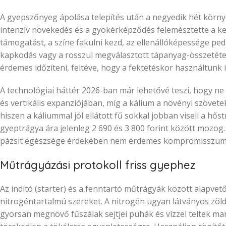
A gyepszőnyeg ápolása telepítés után a negyedik hét környé
intenzív növekedés és a gyökérképződés felemésztette a kez
támogatást, a színe fakulni kezd, az ellenállóképessége pe
kapkodás vagy a rosszul megválasztott tápanyag-összetétel. 
érdemes időzíteni, feltéve, hogy a fektetéskor használtunk i
A technológiai háttér 2026-ban már lehetővé teszi, hogy ne 
és vertikális expanziójában, míg a kálium a növényi szövete
hiszen a káliummal jól ellátott fű sokkal jobban viseli a hő
gyeptrágya ára jelenleg 2 690 és 3 800 forint között mozog.
pázsit egészsége érdekében nem érdemes kompromisszumot
Műtrágyázási protokoll friss gyephez
Az indító (starter) és a fenntartó műtrágyák között alapvet
nitrogéntartalmú szereket. A nitrogén ugyan látványos zöld
gyorsan megnövő fűszálak sejtjei puhák és vízzel teltek m