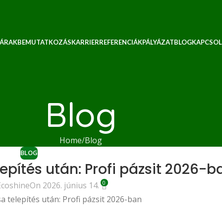
 ÁRAK
BEMUTATKOZÁS
KARRIER
REFERENCIÁK
PÁLYÁZAT
BLOG
KAPCSOL
Blog
Home
Blog
BLOG
pítés után: Profi pázsit 2026-b
0
Ecoshine
On 2026. június 14.