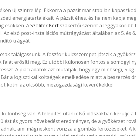
kén új szintre lép. Ekkorra a pázsit már stabilan kapaszkod
deti energiatartalékait. A pázsit éhes, és ha nem kapja me
dig csökken. A
Szoliter Kert
szakértői szerint a leggyakoribb 
Az első post-installációs műtrágyázást általában az 5. és 6
ndító trágyát.
csak találgassunk. A foszfor kulcsszerepet játszik a gyökérz
k falát erősíti meg. Ez utóbbi különösen fontos a somogyi ny
stresszt. A piaci adatok azt mutatják, hogy egy minőségi, 5 k
 Bár a logisztikai költségek emelkedése miatt a beszerzés d
 kötni az olcsóbb, mezőgazdasági keverékekkel.
ő különbség van. A telepítés utáni első időszakban kerülje a
ülést és gyors növekedést eredményez, de a gyökérzet rovás
aradnak, ami mágnesként vonzza a gombás fertőzéseket. A ki