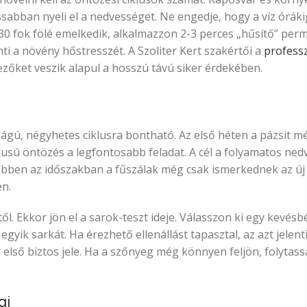
ssabban nyeli el a nedvességet. Ne engedje, hogy a víz órákig
30 fok fölé emelkedik, alkalmazzon 2-3 perces „hűsítő” per
i a növény hőstresszét. A Szoliter Kert szakértői a
professz
zőket veszik alapul a hosszú távú siker érdekében.
gú, négyhetes ciklusra bontható. Az első héten a pázsit m
klusú öntözés a legfontosabb feladat. A cél a folyamatos ne
 Ebben az időszakban a fűszálak még csak ismerkednek az új 
en.
ől. Ekkor jön el a sarok-teszt ideje. Válasszon ki egy kevésb
gyik sarkát. Ha érezhető ellenállást tapasztal, az azt jelent
 első biztos jele. Ha a szőnyeg még könnyen feljön, folytass
ai