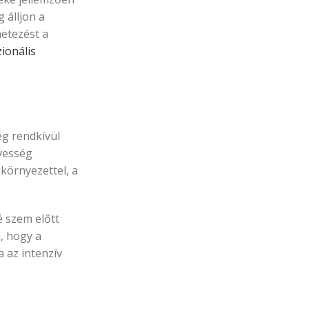
 álljon a
metezést a
ionális
ég rendkívül
dvesség
környezettel, a
é szem előtt
i, hogy a
a az intenzív