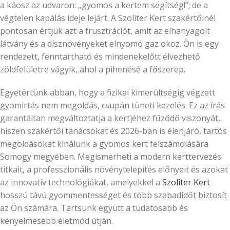
a káosz az udvaron: „gyomos a kertem segítség!”; de a
végtelen kapálás ideje lejárt. A Szoliter Kert szakértőinél
pontosan értjük azt a frusztrációt, amit az elhanyagolt
látvány és a dísznövényeket elnyomó gaz okoz. Ön is egy
rendezett, fenntartható és mindenekelőtt élvezhető
zöldfelületre vágyik, ahol a pihenésé a főszerep.
Egyetértünk abban, hogy a fizikai kimerültségig végzett
gyomirtás nem megoldás, csupán tüneti kezelés. Ez az írás
garantáltan megváltoztatja a kertjéhez fűződő viszonyát,
hiszen szakértői tanácsokat és 2026-ban is élenjáró, tartós
megoldásokat kínálunk a gyomos kert felszámolására
Somogy megyében. Megismerheti a modern kerttervezés
titkait, a professzionális növénytelepítés előnyeit és azokat
az innovatív technológiákat, amelyekkel a
Szoliter Kert
hosszú távú gyommentességet és több szabadidőt biztosít
az Ön számára. Tartsunk együtt a tudatosabb és
kényelmesebb életmód útján.