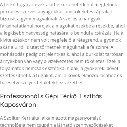
A térkő fugái az évek alatt elkerülhetetlenül megtelnek
porral és szerves anyagokkal, ami tökéletes táptalajt
biztosít a gyommagvaknak. A szél és a hangyák
fáradhatatlanul hordják a magokat ezekbe a résekbe, ahol
a legkisebb nedvesség hatására is beindul a csírázás. Ha a
kivitelezéskor nem volt megfelelő a rétegrend, a gyomok
akár alulról is utat törhetnek maguknak a felszínre. A
mohásodás pedig ott jelentkezik, ahol a burkolat tartósan
árnyékban van vagy a vízelvezetés nem tökéletes. Ezek a
folyamatok nemcsak esztétikai hibák; a gyökerek idővel
szétfeszíthetik a fugákat, ami a kövek elmozdulásához és
balesetveszélyes felületekhez vezethet.
Professzionális Gépi Térkő Tisztítás
Kaposváron
A Szoliter Kert által alkalmazott magasnyomású
technológia nem csupán a látható szennyeződéseket