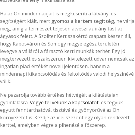
esztétikai élmény maximalizálása.
Ha az Ön mindennapjait is megkeseríti a látvány, és
segítségért kiált, mert
gyomos a kertem segítség
, ne várja
meg, amíg a természet teljesen átveszi az irányítást az
ágyások felett. A Szoliter Kert szakértő csapata készen áll,
hogy Kaposváron és Somogy megye egész területén
levegye a válláról a fárasztó kerti munkák terhét. Egy jól
megtervezett és szakszerűen kivitelezett udvar nemcsak az
ingatlan piaci értékét növeli jelentősen, hanem a
mindennapi kikapcsolódás és feltöltődés valódi helyszínévé
válik.
Ne pazarolja tovább értékes hétvégéit a kilátástalan
gyomlálásra.
Vegye fel velünk a kapcsolatot
, és tegyük
együtt fenntarthatóvá, tisztává és gyönyörűvé az Ön
környezetét is. Kezdje az idei szezont egy olyan rendezett
kerttel, amelyben végre a pihenésé a főszerep.