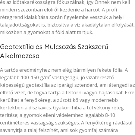
és az időtakarékosságra fókuszálnak, így Önnek nem kell
minden szezonban elölről kezdenie a harcot. A profi
rétegrend kialakítása során figyelembe vesszük a helyi
talajadottságokat is, biztosítva a víz akadálytalan elfolyását,
miközben a gyomokat a föld alatt tartjuk.
Geotextília és Mulcsozás Szakszerű
Alkalmazása
A tartós eredményhez nem elég bármilyen fekete fólia. A
legalább 100-150 g/m² vastagságú, jó vízáteresztő
képességű geotextília az iparági sztenderd, ami átengedi az
éltető vizet, de fogva tartja a feltörni vágyó hajtásokat. Erre
kerülhet a fenyőkéreg, a zúzott kő vagy modernebb
kertekben a díszkavics. Gyakori hiba a túl vékony réteg
terítése; a gyomok elleni védelemhez legalább 8-10
centiméteres vastagság szükséges. A fenyőkéreg ráadásul
savanyítja a talaj felszínét, ami sok gyomfaj számára