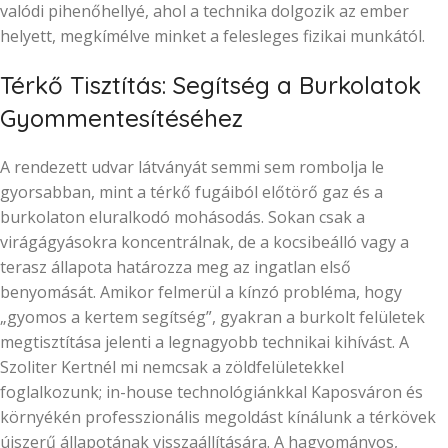
valódi pihenőhellyé, ahol a technika dolgozik az ember
helyett, megkímélve minket a felesleges fizikai munkától.
Térkő Tisztítás: Segítség a Burkolatok
Gyommentesítéséhez
A rendezett udvar látványát semmi sem rombolja le
gyorsabban, mint a térkő fugáiból előtörő gaz és a
burkolaton eluralkodó mohásodás. Sokan csak a
virágágyásokra koncentrálnak, de a kocsibeálló vagy a
terasz állapota határozza meg az ingatlan első
benyomását. Amikor felmerül a kínzó probléma, hogy
„gyomos a kertem segítség”, gyakran a burkolt felületek
megtisztítása jelenti a legnagyobb technikai kihívást. A
Szoliter Kertnél mi nemcsak a zöldfelületekkel
foglalkozunk; in-house technológiánkkal Kaposváron és
környékén professzionális megoldást kínálunk a térkövek
újszerű állapotának visszaállítására. A hagyományos,