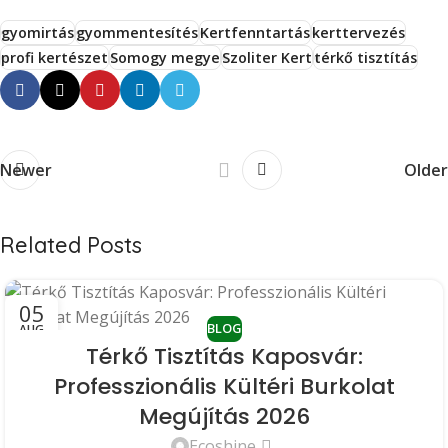
gyomirtás
gyommentesítés
Kertfenntartás
kerttervezés
profi kertészet
Somogy megye
Szoliter Kert
térkő tisztítás
Newer
Older
Related Posts
05
BLOG
AUG
Térkő Tisztítás Kaposvár:
Professzionális Kültéri Burkolat
Megújítás 2026
Ecoshine