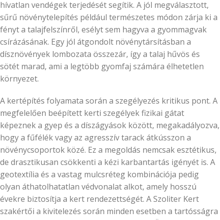
hívatlan vendégek terjedését segítik. A jól megválasztott,
sűrű növénytelepítés például természetes módon zárja ki a
fényt a talajfelszínről, esélyt sem hagyva a gyommagvak
csírázásának. Egy jól átgondolt növénytársításban a
dísznövények lombozata összezár, így a talaj hűvös és
sötét marad, ami a legtöbb gyomfaj számára élhetetlen
környezet.
A kertépítés folyamata során a szegélyezés kritikus pont. A
megfelelően beépített kerti szegélyek fizikai gátat
képeznek a gyep és a díszágyások között, megakadályozva,
hogy a fűfélék vagy az agresszív tarack átkússzon a
növénycsoportok közé. Ez a megoldás nemcsak esztétikus,
de drasztikusan csökkenti a kézi karbantartás igényét is. A
geotextília és a vastag mulcsréteg kombinációja pedig
olyan áthatolhatatlan védvonalat alkot, amely hosszú
évekre biztosítja a kert rendezettségét. A Szoliter Kert
szakértői a kivitelezés során minden esetben a tartósságra