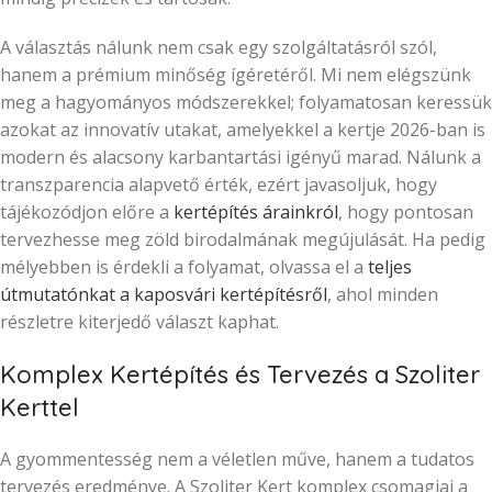
A választás nálunk nem csak egy szolgáltatásról szól,
hanem a prémium minőség ígéretéről. Mi nem elégszünk
meg a hagyományos módszerekkel; folyamatosan keressük
azokat az innovatív utakat, amelyekkel a kertje 2026-ban is
modern és alacsony karbantartási igényű marad. Nálunk a
transzparencia alapvető érték, ezért javasoljuk, hogy
tájékozódjon előre a
kertépítés árainkról
, hogy pontosan
tervezhesse meg zöld birodalmának megújulását. Ha pedig
mélyebben is érdekli a folyamat, olvassa el a
teljes
útmutatónkat a kaposvári kertépítésről
, ahol minden
részletre kiterjedő választ kaphat.
Komplex Kertépítés és Tervezés a Szoliter
Kerttel
A gyommentesség nem a véletlen műve, hanem a tudatos
tervezés eredménye. A Szoliter Kert komplex csomagjai a