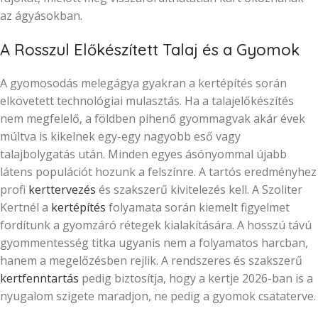
az ágyásokban.
A Rosszul Előkészített Talaj és a Gyomok
A gyomosodás melegágya gyakran a kertépítés során
elkövetett technológiai mulasztás. Ha a talajelőkészítés
nem megfelelő, a földben pihenő gyommagvak akár évek
múltva is kikelnek egy-egy nagyobb eső vagy
talajbolygatás után. Minden egyes ásónyommal újabb
látens populációt hozunk a felszínre. A tartós eredményhez
profi
kerttervezés
és szakszerű kivitelezés kell. A Szoliter
Kertnél a
kertépítés
folyamata során kiemelt figyelmet
fordítunk a gyomzáró rétegek kialakítására. A hosszú távú
gyommentesség titka ugyanis nem a folyamatos harcban,
hanem a megelőzésben rejlik. A rendszeres és szakszerű
kertfenntartás
pedig biztosítja, hogy a kertje 2026-ban is a
nyugalom szigete maradjon, ne pedig a gyomok csataterve.