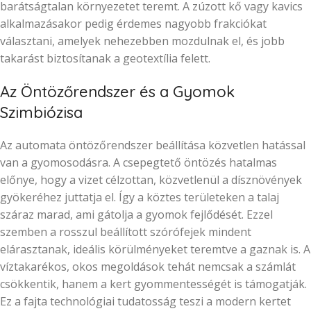
barátságtalan környezetet teremt. A zúzott kő vagy kavics
alkalmazásakor pedig érdemes nagyobb frakciókat
választani, amelyek nehezebben mozdulnak el, és jobb
takarást biztosítanak a geotextília felett.
Az Öntözőrendszer és a Gyomok
Szimbiózisa
Az automata öntözőrendszer beállítása közvetlen hatással
van a gyomosodásra. A csepegtető öntözés hatalmas
előnye, hogy a vizet célzottan, közvetlenül a dísznövények
gyökeréhez juttatja el. Így a köztes területeken a talaj
száraz marad, ami gátolja a gyomok fejlődését. Ezzel
szemben a rosszul beállított szórófejek mindent
elárasztanak, ideális körülményeket teremtve a gaznak is. A
víztakarékos, okos megoldások tehát nemcsak a számlát
csökkentik, hanem a kert gyommentességét is támogatják.
Ez a fajta technológiai tudatosság teszi a modern kertet