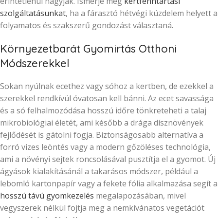
érintetlenül hagyják. Ismerje meg
kertfenntartási
szolgáltatásunkat
, ha a fárasztó hétvégi küzdelem helyett a
folyamatos és szakszerű gondozást választaná.
Környezetbarát Gyomirtás Otthoni
Módszerekkel
Sokan nyúlnak ecethez vagy sóhoz a kertben, de ezekkel a
szerekkel rendkívül óvatosan kell bánni. Az ecet savassága
és a só felhalmozódása hosszú időre tönkreteheti a talaj
mikrobiológiai életét, ami később a drága dísznövények
fejlődését is gátolni fogja. Biztonságosabb alternatíva a
forró vizes leöntés vagy a modern gőzöléses technológia,
ami a növényi sejtek roncsolásával pusztítja el a gyomot. Új
ágyások kialakításánál a takarásos módszer, például a
lebomló kartonpapír vagy a fekete fólia alkalmazása segít a
hosszú távú gyomkezelés
megalapozásában, mivel
vegyszerek nélkül fojtja meg a nemkívánatos vegetációt