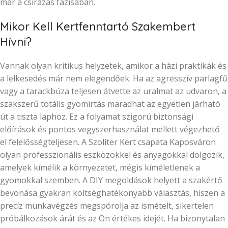
már a csírázás fázisában.
Mikor Kell Kertfenntartó Szakembert
Hívni?
Vannak olyan kritikus helyzetek, amikor a házi praktikák és
a lelkesedés már nem elegendőek. Ha az agresszív parlagfű
vagy a tarackbúza teljesen átvette az uralmat az udvaron, a
szakszerű totális gyomirtás maradhat az egyetlen járható
út a tiszta laphoz. Ez a folyamat szigorú biztonsági
előírások és pontos vegyszerhasználat mellett végezhető
el felelősségteljesen. A Szoliter Kert csapata Kaposváron
olyan professzionális eszközökkel és anyagokkal dolgozik,
amelyek kímélik a környezetet, mégis kíméletlenek a
gyomokkal szemben. A DIY megoldások helyett a szakértő
bevonása gyakran költséghatékonyabb választás, hiszen a
precíz munkavégzés megspórolja az ismételt, sikertelen
próbálkozások árát és az Ön értékes idejét. Ha bizonytalan