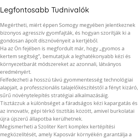
Legfontosabb Tudnivalók
Megértheti, miért éppen Somogy megyében jelentkeznek
bizonyos agresszív gyomfajták, és hogyan szorítják ki a
gondosan ápolt dísznövényeit a kertjéből.
Ha az Ön fejében is megfordult már, hogy „gyomos a
kertem segítség”, bemutatjuk a leghatékonyabb kézi és
környezetbarát módszereket az azonnali, látványos
eredményért.
Felfedezheti a hosszú távú gyommentesség technológiai
alapjait, a professzionális talajelőkészítéstől a fényt kizáró,
sűrű növénytelepítés stratégiai alkalmazásáig.
Tisztázzuk a különbséget a fáradságos kézi kapargatás és
az innovatív, gépi térkő tisztítás között, amivel burkolatai
újra újszerű állapotba kerülhetnek.
Megismerheti a Szoliter Kert komplex kertépítési
megközelítését, amely Kaposvár környékén garantálja a