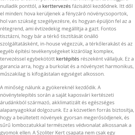
nulladik ponttól, a
kerttervezés
fázisától kezdődnek. Itt dől
el minden: hova kerüljenek a fényzáró növénycsoportok,
hol van szükség szegélyezésre, és hogyan épüljön fel az a
rétegrend, ami évtizedekig megállítja a gazt. Fontos
tisztázni, hogy bár a térkő tisztítását önálló
szolgáltatásként, in-house végezzük, a térkőlerakást és az
egyéb építési tevékenységeket kizárólag komplex,
tervezéssel egybekötött
kertépítés
részeként vállaljuk. Ez a
garancia arra, hogy a burkolat és a növényzet harmonikus,
műszakilag is kifogástalan egységet alkosson.
A minőség nálunk a gyökereknél kezdődik. A
növénytelepítés során a saját kaposvári kertészeti
árudánkból származó, akklimatizált és egészséges
alapanyagokkal dolgozunk. Ez a közvetlen forrás biztosítja,
hogy a beültetett növények gyorsan megerősödjenek, és
sűrű lombozatukkal természetes védvonalat alkossanak a
gyomok ellen. A Szoliter Kert csapata nem csak egy