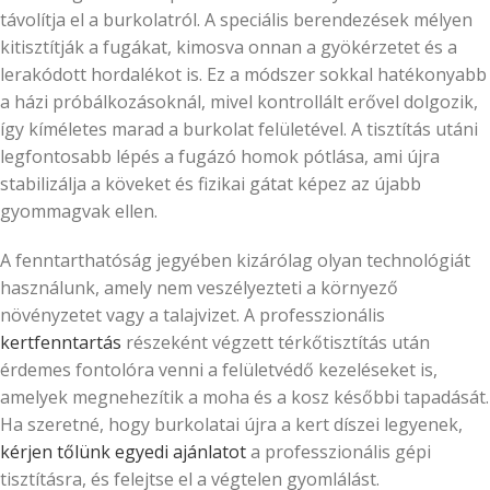
távolítja el a burkolatról. A speciális berendezések mélyen
kitisztítják a fugákat, kimosva onnan a gyökérzetet és a
lerakódott hordalékot is. Ez a módszer sokkal hatékonyabb
a házi próbálkozásoknál, mivel kontrollált erővel dolgozik,
így kíméletes marad a burkolat felületével. A tisztítás utáni
legfontosabb lépés a fugázó homok pótlása, ami újra
stabilizálja a köveket és fizikai gátat képez az újabb
gyommagvak ellen.
A fenntarthatóság jegyében kizárólag olyan technológiát
használunk, amely nem veszélyezteti a környező
növényzetet vagy a talajvizet. A professzionális
kertfenntartás
részeként végzett térkőtisztítás után
érdemes fontolóra venni a felületvédő kezeléseket is,
amelyek megnehezítik a moha és a kosz későbbi tapadását.
Ha szeretné, hogy burkolatai újra a kert díszei legyenek,
kérjen tőlünk egyedi ajánlatot
a professzionális gépi
tisztításra, és felejtse el a végtelen gyomlálást.