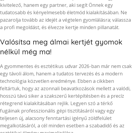
kivitelező, hanem egy partner, aki segít Önnek egy
tudatosabb és kényelmesebb életmód kialakításában. Ne
pazarolja tovább az idejét a végtelen gyomlálásra; válassza
a profi megoldást, és élvezze kertje minden pillanatát.
Valósítsa meg álmai kertjét gyomok
nélkül még ma!
A gyommentes és esztétikus udvar 2026-ban már nem csak
egy távoli álom, hanem a tudatos tervezés és a modern
technológia közvetlen eredménye. Ebben a cikkben
feltártuk, hogy az azonnali beavatkozások mellett a valódi,
hosszú távú siker a szakszerű kertépítésben és a precíz
rétegrend kialakításában rejlik. Legyen szó a térkő
fugáinak professzionális gépi tisztításáról vagy egy
teljesen új, alacsony fenntartási igényű zöldfelület
megalkotásáról, a cél minden esetben a szabadidő és az