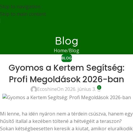
Skip to navigation
Skip to main content
Blog
Home
Blog
BLOG
Gyomos a Kertem Segítség:
Profi Megoldások 2026-ban
0
Ecoshine
On 2026. június 3.
Mi lenne, ha idén nyáron nem a térdein csúszva, hanem egy
hűsítő itallal a kezében töltené a hétvégéit a teraszon?
Sokan kétségbeesetten keresik a kiutat, amikor eluralkodik