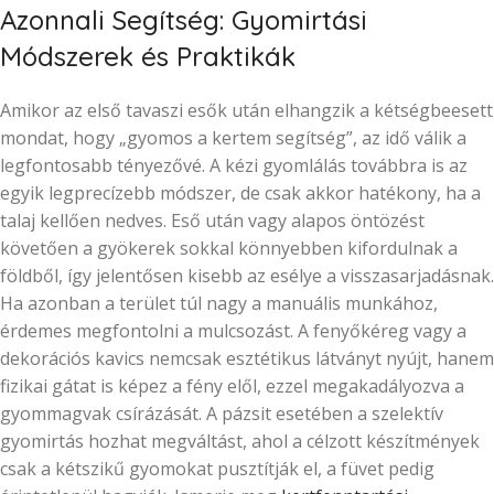
Azonnali Segítség: Gyomirtási
Módszerek és Praktikák
Amikor az első tavaszi esők után elhangzik a kétségbeesett
mondat, hogy „gyomos a kertem segítség”, az idő válik a
legfontosabb tényezővé. A kézi gyomlálás továbbra is az
egyik legprecízebb módszer, de csak akkor hatékony, ha a
talaj kellően nedves. Eső után vagy alapos öntözést
követően a gyökerek sokkal könnyebben kifordulnak a
földből, így jelentősen kisebb az esélye a visszasarjadásnak.
Ha azonban a terület túl nagy a manuális munkához,
érdemes megfontolni a mulcsozást. A fenyőkéreg vagy a
dekorációs kavics nemcsak esztétikus látványt nyújt, hanem
fizikai gátat is képez a fény elől, ezzel megakadályozva a
gyommagvak csírázását. A pázsit esetében a szelektív
gyomirtás hozhat megváltást, ahol a célzott készítmények
csak a kétszikű gyomokat pusztítják el, a füvet pedig