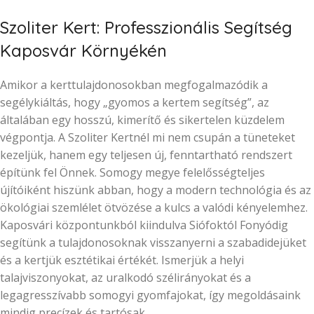
Szoliter Kert: Professzionális Segítség
Kaposvár Környékén
Amikor a kerttulajdonosokban megfogalmazódik a
segélykiáltás, hogy „gyomos a kertem segítség”, az
általában egy hosszú, kimerítő és sikertelen küzdelem
végpontja. A Szoliter Kertnél mi nem csupán a tüneteket
kezeljük, hanem egy teljesen új, fenntartható rendszert
építünk fel Önnek. Somogy megye felelősségteljes
újítóiként hiszünk abban, hogy a modern technológia és az
ökológiai szemlélet ötvözése a kulcs a valódi kényelemhez.
Kaposvári központunkból kiindulva Siófoktól Fonyódig
segítünk a tulajdonosoknak visszanyerni a szabadidejüket
és a kertjük esztétikai értékét. Ismerjük a helyi
talajviszonyokat, az uralkodó szélirányokat és a
legagresszívabb somogyi gyomfajokat, így megoldásaink
mindig precízek és tartósak.