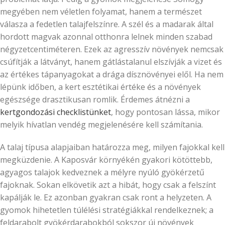
megyében nem véletlen folyamat, hanem a természet
válasza a fedetlen talajfelszínre. A szél és a madarak által
hordott magvak azonnal otthonra lelnek minden szabad
négyzetcentiméteren. Ezek az agresszív növények nemcsak
csúfítják a látványt, hanem gátlástalanul elszívják a vizet és
az értékes tápanyagokat a drága dísznövényei elől. Ha nem
lépünk időben, a kert esztétikai értéke és a növények
egészsége drasztikusan romlik. Érdemes átnézni a
kertgondozási checklistünket
, hogy pontosan lássa, mikor
melyik hívatlan vendég megjelenésére kell számítania.
A talaj típusa alapjaiban határozza meg, milyen fajokkal kell
megküzdenie. A Kaposvár környékén gyakori kötöttebb,
agyagos talajok kedveznek a mélyre nyúló gyökérzetű
fajoknak. Sokan elkövetik azt a hibát, hogy csak a felszínt
kapálják le. Ez azonban gyakran csak ront a helyzeten. A
gyomok hihetetlen túlélési stratégiákkal rendelkeznek; a
feldarabolt gyökérdarabokból sokszor új növények