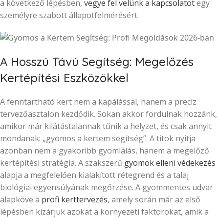
a következő lépésben,
vegye fel velünk a kapcsolatot
egy
személyre szabott állapotfelmérésért.
A Hosszú Távú Segítség: Megelőzés
Kertépítési Eszközökkel
A fenntartható kert nem a kapálással, hanem a precíz
tervezőasztalon kezdődik. Sokan akkor fordulnak hozzánk,
amikor már kilátástalannak tűnik a helyzet, és csak annyit
mondanak: „gyomos a kertem segítség”. A titok nyitja
azonban nem a gyakoribb gyomlálás, hanem a megelőző
kertépítési stratégia. A szakszerű
gyomok elleni védekezés
alapja a megfelelően kialakított rétegrend és a talaj
biológiai egyensúlyának megőrzése. A gyommentes udvar
alapköve a
profi kerttervezés
, amely során már az első
lépésben kizárjuk azokat a környezeti faktorokat, amik a