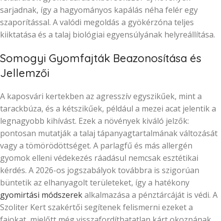
sarjadnak, így a hagyományos kapálás néha felér egy
szaporítással. A valódi megoldás a gyökérzóna teljes
kiiktatása és a talaj biológiai egyensúlyának helyreállítása.
Somogyi Gyomfajták Beazonosítása és
Jellemzői
A kaposvári kertekben az agresszív egyszikűek, mint a
tarackbúza, és a kétszikűek, például a mezei acat jelentik a
legnagyobb kihívást. Ezek a növények kiváló jelzők:
pontosan mutatják a talaj tápanyagtartalmának változását
vagy a tömörödöttséget. A parlagfű és más allergén
gyomok elleni védekezés ráadásul nemcsak esztétikai
kérdés. A 2026-os jogszabályok továbbra is szigorúan
büntetik az elhanyagolt területeket, így a hatékony
gyomirtási módszerek
alkalmazása a pénztárcáját is védi. A
Szoliter Kert szakértői segítenek felismerni ezeket a
fajokat, mielőtt még visszafordíthatatlan kárt okoznának