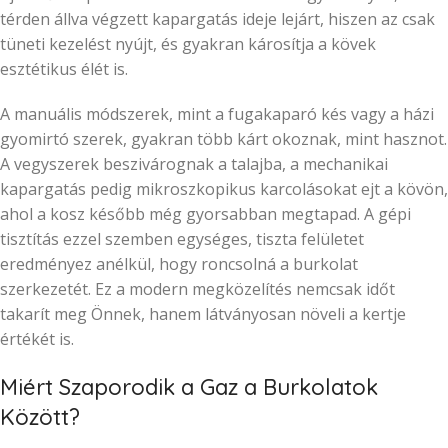
térden állva végzett kapargatás ideje lejárt, hiszen az csak
tüneti kezelést nyújt, és gyakran károsítja a kövek
esztétikus élét is.
A manuális módszerek, mint a fugakaparó kés vagy a házi
gyomirtó szerek, gyakran több kárt okoznak, mint hasznot.
A vegyszerek beszivárognak a talajba, a mechanikai
kapargatás pedig mikroszkopikus karcolásokat ejt a kövön,
ahol a kosz később még gyorsabban megtapad. A gépi
tisztítás ezzel szemben egységes, tiszta felületet
eredményez anélkül, hogy roncsolná a burkolat
szerkezetét. Ez a modern megközelítés nemcsak időt
takarít meg Önnek, hanem látványosan növeli a kertje
értékét is.
Miért Szaporodik a Gaz a Burkolatok
Között?