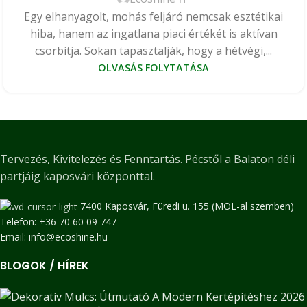
Egy elhanyagolt, mohás feljáró nemcsak esztétikai
hiba, hanem az ingatlana piaci értékét is aktívan
csorbítja. Sokan tapasztalják, hogy a hétvégi,...
OLVASÁS FOLYTATÁSA
Tervezés, Kivitelezés és Fenntartás. Pécstől a Balaton déli
partjáig kaposvári központtal.
7400 Kaposvár, Füredi u. 155 (MOL-al szemben)
Telefon: +36 70 60 09 747
Email: info@ecoshine.hu
BLOGOK / HÍREK