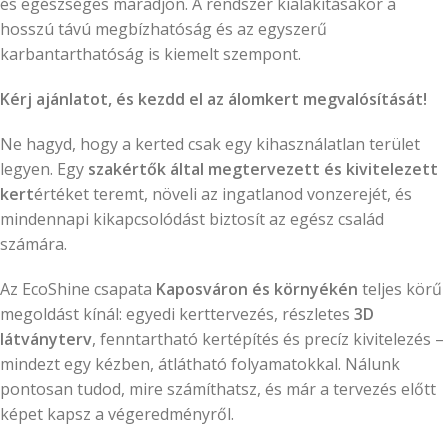
és egészséges maradjon. A rendszer kialakításakor a
hosszú távú megbízhatóság és az egyszerű
karbantarthatóság is kiemelt szempont.
Kérj ajánlatot, és kezdd el az álomkert megvalósítását!
Ne hagyd, hogy a kerted csak egy kihasználatlan terület
legyen. Egy
szakértők által megtervezett és kivitelezett
kert
értéket teremt, növeli az ingatlanod vonzerejét, és
mindennapi kikapcsolódást biztosít az egész család
számára.
Az EcoShine csapata
Kaposváron és környékén
teljes körű
megoldást kínál: egyedi kerttervezés, részletes
3D
látványterv
, fenntartható kertépítés és precíz kivitelezés –
mindezt egy kézben, átlátható folyamatokkal. Nálunk
pontosan tudod, mire számíthatsz, és már a tervezés előtt
képet kapsz a végeredményről.