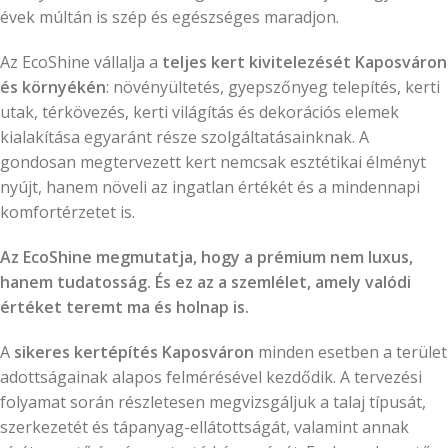
évek múltán is szép és egészséges maradjon.
Az EcoShine vállalja a
teljes kert kivitelezését Kaposváron
és környékén
: növényültetés, gyepszőnyeg telepítés, kerti
utak, térkövezés, kerti világítás és dekorációs elemek
kialakítása egyaránt része szolgáltatásainknak. A
gondosan megtervezett kert nemcsak esztétikai élményt
nyújt, hanem növeli az ingatlan értékét és a mindennapi
komfortérzetet is.
Az EcoShine megmutatja, hogy a prémium nem luxus,
hanem tudatosság. És ez az a szemlélet, amely valódi
értéket teremt ma és holnap is.
A
sikeres kertépítés Kaposváron
minden esetben a terület
adottságainak alapos felmérésével kezdődik. A tervezési
folyamat során részletesen megvizsgáljuk a talaj típusát,
szerkezetét és tápanyag-ellátottságát, valamint annak