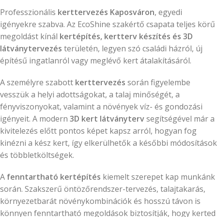
Professzionális
kerttervezés Kaposváron
, egyedi
igényekre szabva. Az EcoShine szakértő csapata teljes körű
megoldást kínál
kertépítés, kertterv készítés és 3D
látványtervezés
területén, legyen szó családi házról, új
építésű ingatlanról vagy meglévő kert átalakításáról.
A személyre szabott
kerttervezés
során figyelembe
vesszük a helyi adottságokat, a talaj minőségét, a
fényviszonyokat, valamint a növények víz- és gondozási
igényeit. A modern
3D kert látványterv
segítségével már a
kivitelezés előtt pontos képet kapsz arról, hogyan fog
kinézni a kész kert, így elkerülhetők a későbbi módosítások
és többletköltségek.
A
fenntartható kertépítés
kiemelt szerepet kap munkánk
során. Szakszerű öntözőrendszer-tervezés, talajtakarás,
környezetbarát növénykombinációk és hosszú távon is
könnyen fenntartható megoldások biztosítják, hogy kerted