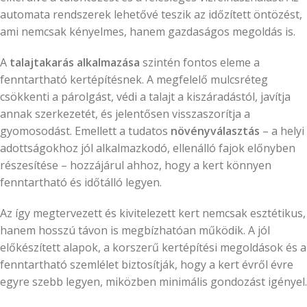
automata rendszerek lehetővé teszik az időzített öntözést,
ami nemcsak kényelmes, hanem gazdaságos megoldás is.
A
talajtakarás alkalmazása
szintén fontos eleme a
fenntartható kertépítésnek. A megfelelő mulcsréteg
csökkenti a párolgást, védi a talajt a kiszáradástól, javítja
annak szerkezetét, és jelentősen visszaszorítja a
gyomosodást. Emellett a tudatos
növényválasztás
– a helyi
adottságokhoz jól alkalmazkodó, ellenálló fajok előnyben
részesítése – hozzájárul ahhoz, hogy a kert könnyen
fenntartható és időtálló legyen.
Az így megtervezett és kivitelezett kert nemcsak esztétikus,
hanem hosszú távon is megbízhatóan működik. A jól
előkészített alapok, a korszerű kertépítési megoldások és a
fenntartható szemlélet biztosítják, hogy a kert évről évre
egyre szebb legyen, miközben minimális gondozást igényel.