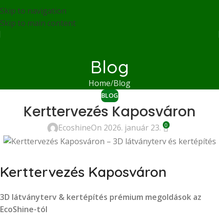
Skip to navigation
Skip to main content
Blog
Home
Blog
BLOG
Kerttervezés Kaposváron
0
Ecoshine
On 2026. január 23.
Kerttervezés Kaposváron
3D látványterv & kertépítés
prémium megoldások az
EcoShine-tól