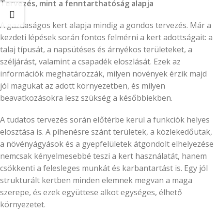
Tervezés, mint a fenntarthatóság alapja
A gazdaságos kert alapja mindig a gondos tervezés. Már a
kezdeti lépések során fontos felmérni a kert adottságait: a
talaj típusát, a napsütéses és árnyékos területeket, a
széljárást, valamint a csapadék eloszlását. Ezek az
információk meghatározzák, milyen növények érzik majd
jól magukat az adott környezetben, és milyen
beavatkozásokra lesz szükség a későbbiekben.
A tudatos tervezés során előtérbe kerül a funkciók helyes
elosztása is. A pihenésre szánt területek, a közlekedőutak,
a növényágyások és a gyepfelületek átgondolt elhelyezése
nemcsak kényelmesebbé teszi a kert használatát, hanem
csökkenti a felesleges munkát és karbantartást is. Egy jól
strukturált kertben minden elemnek megvan a maga
szerepe, és ezek együttese alkot egységes, élhető
környezetet.