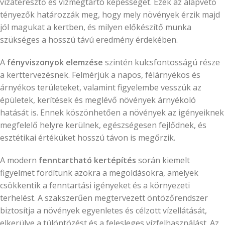
vízáteresztő és vízmegtartó képességét. Ezek az alapvető
tényezők határozzák meg, hogy mely növények érzik majd
jól magukat a kertben, és milyen előkészítő munka
szükséges a hosszú távú eredmény érdekében.
A
fényviszonyok elemzése
szintén kulcsfontosságú része
a kerttervezésnek. Felmérjük a napos, félárnyékos és
árnyékos területeket, valamint figyelembe vesszük az
épületek, kerítések és meglévő növények árnyékoló
hatását is. Ennek köszönhetően a növények az igényeiknek
megfelelő helyre kerülnek, egészségesen fejlődnek, és
esztétikai értéküket hosszú távon is megőrzik.
A modern
fenntartható kertépítés
során kiemelt
figyelmet fordítunk azokra a megoldásokra, amelyek
csökkentik a fenntartási igényeket és a környezeti
terhelést. A szakszerűen megtervezett öntözőrendszer
biztosítja a növények egyenletes és célzott vízellátását,
elkerülve a túlöntözést és a felesleges vízfelhasználást. Az