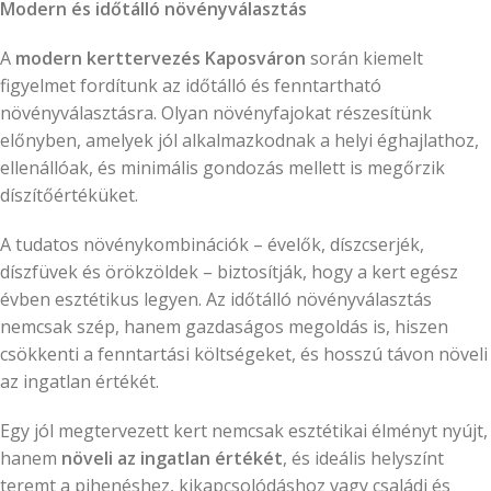
Modern és időtálló növényválasztás
A
modern kerttervezés Kaposváron
során kiemelt
figyelmet fordítunk az időtálló és fenntartható
növényválasztásra. Olyan növényfajokat részesítünk
előnyben, amelyek jól alkalmazkodnak a helyi éghajlathoz,
ellenállóak, és minimális gondozás mellett is megőrzik
díszítőértéküket.
A tudatos növénykombinációk – évelők, díszcserjék,
díszfüvek és örökzöldek – biztosítják, hogy a kert egész
évben esztétikus legyen. Az időtálló növényválasztás
nemcsak szép, hanem gazdaságos megoldás is, hiszen
csökkenti a fenntartási költségeket, és hosszú távon növeli
az ingatlan értékét.
Egy jól megtervezett kert nemcsak esztétikai élményt nyújt,
hanem
növeli az ingatlan értékét
, és ideális helyszínt
teremt a pihenéshez, kikapcsolódáshoz vagy családi és