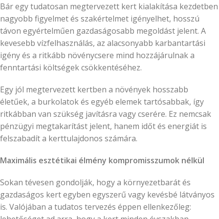
Bár egy tudatosan megtervezett kert kialakítása kezdetben
nagyobb figyelmet és szakértelmet igényelhet, hosszú
távon egyértelműen gazdaságosabb megoldást jelent. A
kevesebb vízfelhasználás, az alacsonyabb karbantartási
igény és a ritkább növénycsere mind hozzájárulnak a
fenntartási költségek csökkentéséhez.
Egy jól megtervezett kertben a növények hosszabb
életűek, a burkolatok és egyéb elemek tartósabbak, így
ritkábban van szükség javításra vagy cserére. Ez nemcsak
pénzügyi megtakarítást jelent, hanem időt és energiát is
felszabadít a kerttulajdonos számára.
Maximális esztétikai élmény kompromisszumok nélkül
Sokan tévesen gondolják, hogy a környezetbarát és
gazdaságos kert egyben egyszerű vagy kevésbé látványos
is. Valójában a tudatos tervezés éppen ellenkezőleg: