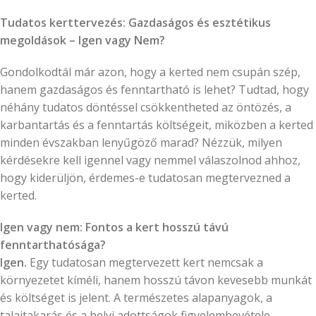
Tudatos kerttervezés: Gazdaságos és esztétikus
megoldások – Igen vagy Nem?
Gondolkodtál már azon, hogy a kerted nem csupán szép,
hanem gazdaságos és fenntartható is lehet? Tudtad, hogy
néhány tudatos döntéssel csökkentheted az öntözés, a
karbantartás és a fenntartás költségeit, miközben a kerted
minden évszakban lenyűgöző marad? Nézzük, milyen
kérdésekre kell igennel vagy nemmel válaszolnod ahhoz,
hogy kiderüljön, érdemes-e tudatosan megtervezned a
kerted.
Igen vagy nem: Fontos a kert hosszú távú
fenntarthatósága?
Igen.
Egy tudatosan megtervezett kert nemcsak a
környezetet kíméli, hanem hosszú távon kevesebb munkát
és költséget is jelent. A természetes alapanyagok, a
talajtakarás és a helyi adottságok figyelembevétele