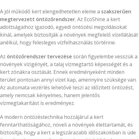
A jól működő kert elengedhetetlen eleme a
szakszerűen
megtervezett öntözőrendszer
. Az EcoShine a kert
adottságaihoz igazodó, egyedi öntözési megoldásokat
kínál, amelyek biztosítják a növények megfelelő vízellátását
anélkül, hogy felesleges vízfelhasználás történne.
Az
öntözőrendszer tervezése
során figyelembe vesszük a
növények vízigényét, a talaj vízmegtartó képességét és a
kert zónákra osztását. Ennek eredményeként minden
terület pontosan annyi vizet kap, amennyire szüksége van.
Az automata vezérlés lehetővé teszi az időzített öntözést,
amely nemcsak kényelmes, hanem jelentős
vízmegtakarítást is eredményez.
A modern öntözéstechnika hozzájárul a kert
fenntarthatóságához, növeli a növények élettartamát, és
biztosítja, hogy a kert a legszárazabb időszakokban is üde