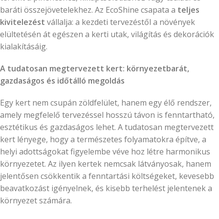
baráti összejövetelekhez. Az EcoShine csapata a
teljes
kivitelezést
vállalja: a kezdeti tervezéstől a növények
elültetésén át egészen a kerti utak, világítás és dekorációk
kialakításáig.
A tudatosan megtervezett kert: környezetbarát,
gazdaságos és időtálló megoldás
Egy kert nem csupán zöldfelület, hanem egy élő rendszer,
amely megfelelő tervezéssel hosszú távon is fenntartható,
esztétikus és gazdaságos lehet. A tudatosan megtervezett
kert lényege, hogy a természetes folyamatokra építve, a
helyi adottságokat figyelembe véve hoz létre harmonikus
környezetet. Az ilyen kertek nemcsak látványosak, hanem
jelentősen csökkentik a fenntartási költségeket, kevesebb
beavatkozást igényelnek, és kisebb terhelést jelentenek a
környezet számára.