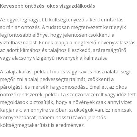
Kevesebb öntözés, okos vízgazdálkodás
Az egyik legnagyobb költségtényező a kertfenntartás
során az öntözés. A tudatosan megtervezett kert egyik
legfontosabb előnye, hogy jelentősen csökkenti a
vízfelhasználást. Ennek alapja a megfelelő növényválasztás:
az adott klímához és talajhoz illeszkedő, szárazságtűrő
vagy alacsony vízigényű növények alkalmazása.
A talajtakarás, például mulcs vagy kavics használata, segít
megőrizni a talaj nedvességtartalmát, csökkenti a
párolgást, és mérsékli a gyomosodást. Emellett az okos
öntözőrendszerek, például a szenzorvezérelt vagy időzített
megoldások biztosítják, hogy a növények csak annyi vizet
kapjanak, amennyire valóban szükségük van. Ez nemcsak
környezetbarát, hanem hosszú távon jelentős
költségmegtakarítást is eredményez.