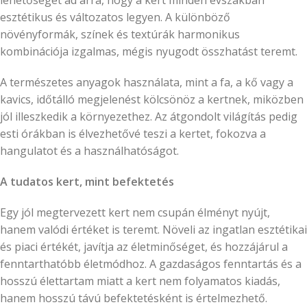
lehetőséget ad arra, hogy a kert minden évszakban
esztétikus és változatos legyen. A különböző
növényformák, színek és textúrák harmonikus
kombinációja izgalmas, mégis nyugodt összhatást teremt.
A természetes anyagok használata, mint a fa, a kő vagy a
kavics, időtálló megjelenést kölcsönöz a kertnek, miközben
jól illeszkedik a környezethez. Az átgondolt világítás pedig
esti órákban is élvezhetővé teszi a kertet, fokozva a
hangulatot és a használhatóságot.
A tudatos kert, mint befektetés
Egy jól megtervezett kert nem csupán élményt nyújt,
hanem valódi értéket is teremt. Növeli az ingatlan esztétikai
és piaci értékét, javítja az életminőséget, és hozzájárul a
fenntarthatóbb életmódhoz. A gazdaságos fenntartás és a
hosszú élettartam miatt a kert nem folyamatos kiadás,
hanem hosszú távú befektetésként is értelmezhető.