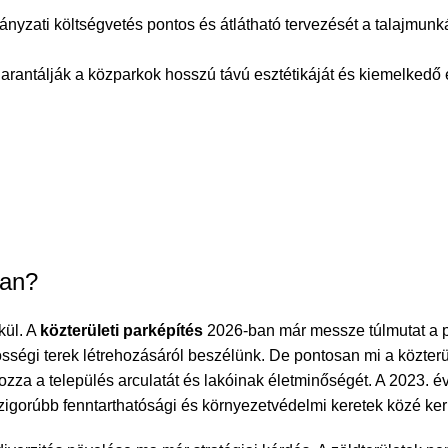
ányzati költségvetés pontos és átlátható tervezését a talajmunk
garantálják a közparkok hosszú távú esztétikáját és kiemelkedő 
ban?
kül. A
közterületi parképítés
2026-ban már messze túlmutat a p
össégi terek létrehozásáról beszélünk. De pontosan
mi a közterü
zza a település arculatát és lakóinak életminőségét. A 2023. év
zigorúbb fenntarthatósági és környezetvédelmi keretek közé ker