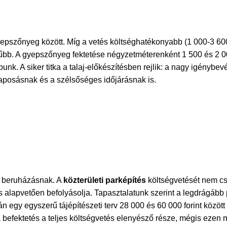
 gyepszőnyeg között. Míg a vetés költséghatékonyabb (1 000-3 
űbb. A gyepszőnyeg fektetése négyzetméterenként 1 500 és 2 000
k. A siker titka a talaj-előkészítésben rejlik: a nagy igénybevé
taposásnak és a szélsőséges időjárásnak is.
i beruházásnak. A
közterületi parképítés
költségvetését nem cs
 alapvetően befolyásolja. Tapasztalatunk szerint a legdrágább p
n egy egyszerű tájépítészeti terv 28 000 és 60 000 forint között
a befektetés a teljes költségvetés elenyésző része, mégis ezen 