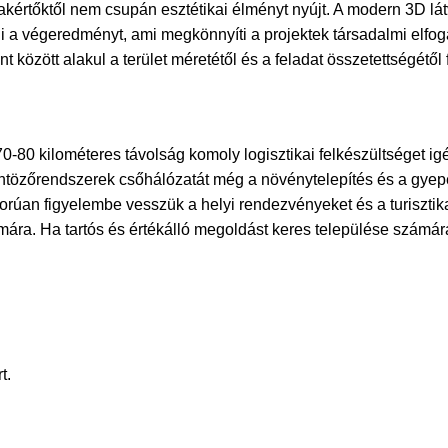
akértőktől
nem csupán esztétikai élményt nyújt. A modern 3D lá
 a végeredményt, ami megkönnyíti a projektek társadalmi elfog
t között alakul a terület méretétől és a feladat összetettségétől
-80 kilométeres távolság komoly logisztikai felkészültséget igé
tözőrendszerek csőhálózatát még a növénytelepítés és a gyepesít
rúan figyelembe vesszük a helyi rendezvényeket és a turisztika
ámára. Ha tartós és értékálló megoldást keres települése számá
t.