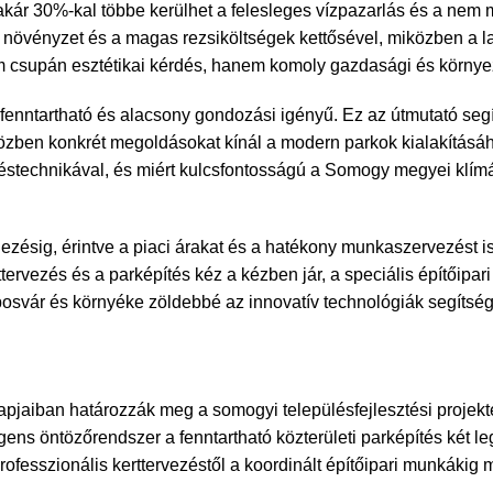
sa akár 30%-kal többe kerülhet a felesleges vízpazarlás és a ne
 növényzet és a magas rezsiköltségek kettősével, miközben a l
em csupán esztétikai kérdés, hanem komoly gazdasági és környe
enntartható és alacsony gondozási igényű. Ez az útmutató segít
özben konkrét megoldásokat kínál a modern parkok kialakításá
özéstechnikával, és miért kulcsfontosságú a Somogy megyei klí
lezésig, érintve a piaci árakat és a hatékony munkaszervezést i
ttervezés és a parképítés kéz a kézben jár, a speciális építőipa
aposvár és környéke zöldebbé az innovatív technológiák segítség
pjaiban határozzák meg a somogyi településfejlesztési projekt
gens öntözőrendszer a fenntartható közterületi parképítés két l
rofesszionális kerttervezéstől a koordinált építőipari munkákig