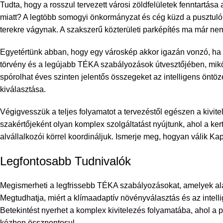
Tudta, hogy a rosszul tervezett városi zöldfelületek fenntartá
miatt? A legtöbb somogyi önkormányzat és cég küzd a pusztuló
terekre vágynak. A szakszerű közterületi parképítés ma már n
Egyetértünk abban, hogy egy városkép akkor igazán vonzó, ha f
törvény és a legújabb TÉKA szabályozások útvesztőjében, mik
spórolhat éves szinten jelentős összegeket az intelligens önt
kiválasztása.
Végigvesszük a teljes folyamatot a tervezéstől egészen a kivite
szakértőjeként olyan komplex szolgáltatást nyújtunk, ahol a ker
alvállalkozói körrel koordináljuk. Ismerje meg, hogyan válik K
Legfontosabb Tudnivalók
Megismerheti a legfrissebb TÉKA szabályozásokat, amelyek ala
Megtudhatja, miért a klímaadaptív növényválasztás és az intelli
Betekintést nyerhet a komplex kivitelezés folyamatába, ahol a p
kézben összpontosul.