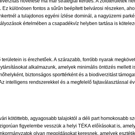
erzitás növelése ma már stratégiai kérdés. A zöldterületek nem
. Ez különösen fontos a sűrűn beépített belvárosi részeken, aho
nkertnél a tulajdonos egyéni ízlése dominál, a nagyüzemi parkép
abályozások értelmében a csapadékvíz helyben tartása is kötele
területein is érezhetőek. A szárazabb, forróbb nyarak megkövet
társításokat alkalmazunk, amelyek minimális öntözés mellett 
őhelyként, biztonságos sporttérként és a biodiverzitást támogat
z intelligens rendszerekkel és a megfelelő fajtaválasztással é
ári kötöttebb, agyagosabb talajoktól a déli part homokosabb s
zigorúan figyelembe vesszük a helyi TÉKA előírásokat is, ame
z önkormányzatok olyan megoldásokat keresnek, amelyek esztéti