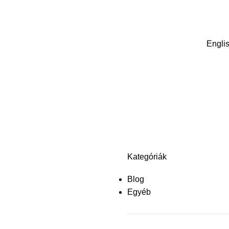
Kaposvár, Füredi u. 15
pcsolat
Engli
Kategóriák
Blog
Egyéb