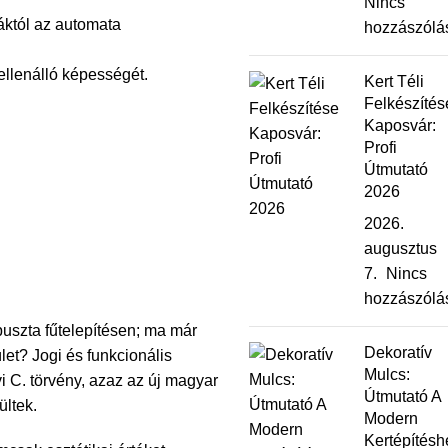
Nincs
áktól az automata
hozzászólá
ellenálló képességét.
Kert Téli
Felkészítés
Kaposvár:
Profi
Útmutató
2026
2026.
augusztus
7.
Nincs
hozzászólá
uszta fűtelepítésen; ma már
Dekoratív
let?
Jogi és funkcionális
Mulcs:
i C. törvény, azaz az új magyar
Útmutató A
ültek.
Modern
Kertépítésh