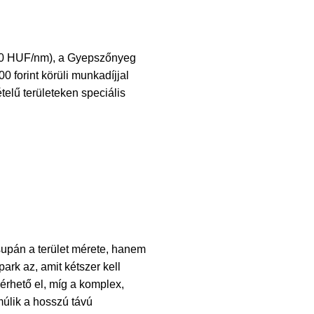
600 HUF/nm), a
Gyepszőnyeg
 forint körüli munkadíjjal
telű területeken speciális
upán a terület mérete, hanem
ark az, amit kétszer kell
 érhető el, míg a komplex,
múlik a hosszú távú