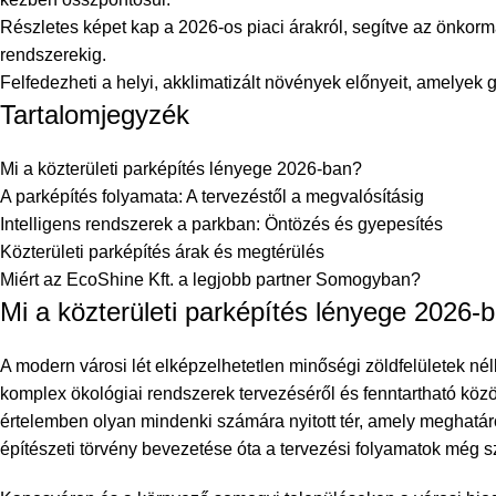
Részletes képet kap a 2026-os piaci árakról, segítve az önkorm
rendszerekig.
Felfedezheti a helyi, akklimatizált növények előnyeit, amelyek 
Tartalomjegyzék
Mi a közterületi parképítés lényege 2026-ban?
A parképítés folyamata: A tervezéstől a megvalósításig
Intelligens rendszerek a parkban: Öntözés és gyepesítés
Közterületi parképítés árak és megtérülés
Miért az EcoShine Kft. a legjobb partner Somogyban?
Mi a közterületi parképítés lényege 2026-
A modern városi lét elképzelhetetlen minőségi zöldfelületek nél
komplex ökológiai rendszerek tervezéséről és fenntartható köz
értelemben olyan mindenki számára nyitott tér, amely meghatáro
építészeti törvény bevezetése óta a tervezési folyamatok még s