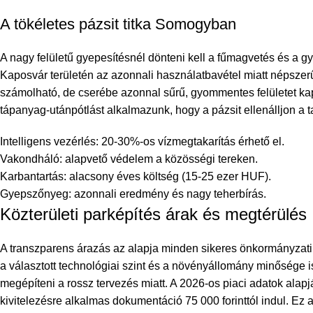
A tökéletes pázsit titka Somogyban
A nagy felületű gyepesítésnél dönteni kell a fűmagvetés és a
Kaposvár
területén az azonnali használatbavétel miatt népszer
számolható, de cserébe azonnal sűrű, gyommentes felületet kapun
tápanyag-utánpótlást alkalmazunk, hogy a pázsit ellenálljon a 
Intelligens vezérlés: 20-30%-os vízmegtakarítás érhető el.
Vakondháló: alapvető védelem a közösségi tereken.
Karbantartás: alacsony éves költség (15-25 ezer HUF).
Gyepszőnyeg: azonnali eredmény és nagy teherbírás.
Közterületi parképítés árak és megtérülés
A transzparens árazás az alapja minden sikeres önkormányzat
a választott technológiai szint és a növényállomány minősége is
megépíteni a rossz tervezés miatt. A 2026-os piaci adatok alapjá
kivitelezésre alkalmas dokumentáció 75 000 forinttól indul. Ez 