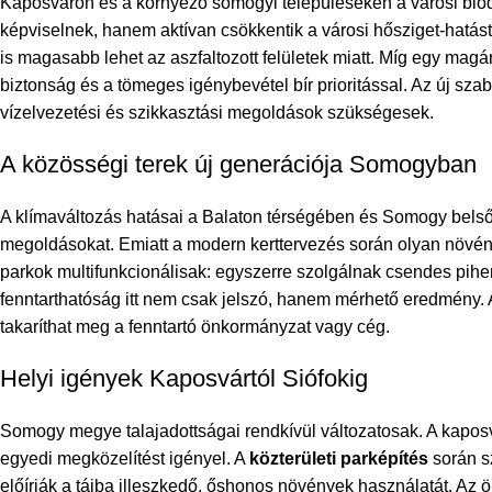
Kaposváron és a környező somogyi településeken a városi biodiv
képviselnek, hanem aktívan csökkentik a városi hősziget-hatást
is magasabb lehet az aszfaltozott felületek miatt. Míg egy magá
biztonság és a tömeges igénybevétel bír prioritással. Az új sz
vízelvezetési és szikkasztási megoldások szükségesek.
A közösségi terek új generációja Somogyban
A klímaváltozás hatásai a Balaton térségében és Somogy belső 
megoldásokat. Emiatt a modern
kerttervezés
során olyan növény
parkok multifunkcionálisak: egyszerre szolgálnak csendes pihen
fenntarthatóság itt nem csak jelszó, hanem mérhető eredmény. A
takaríthat meg a fenntartó önkormányzat vagy cég.
Helyi igények Kaposvártól Siófokig
Somogy megye talajadottságai rendkívül változatosak. A kaposv
egyedi megközelítést igényel. A
közterületi parképítés
során s
előírják a tájba illeszkedő, őshonos növények használatát. A