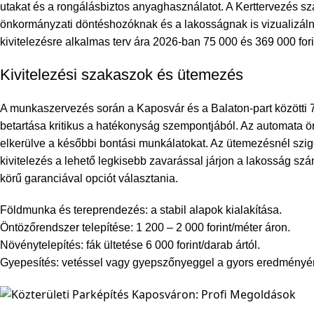
utakat és a rongálásbiztos anyaghasználatot. A
Kerttervezés sz
önkormányzati döntéshozóknak és a lakosságnak is vizualizálni
kivitelezésre alkalmas terv ára 2026-ban 75 000 és 369 000 forin
Kivitelezési szakaszok és ütemezés
A munkaszervezés során a Kaposvár és a Balaton-part közötti 70
betartása kritikus a hatékonyság szempontjából. Az automata ön
elkerülve a későbbi bontási munkálatokat. Az ütemezésnél szigo
kivitelezés a lehető legkisebb zavarással járjon a lakosság sz
körű garanciával
opciót választania.
Földmunka és tereprendezés: a stabil alapok kialakítása.
Öntözőrendszer telepítése: 1 200 – 2 000 forint/méter áron.
Növénytelepítés: fák ültetése 6 000 forint/darab ártól.
Gyepesítés: vetéssel vagy gyepszőnyeggel a gyors eredményér