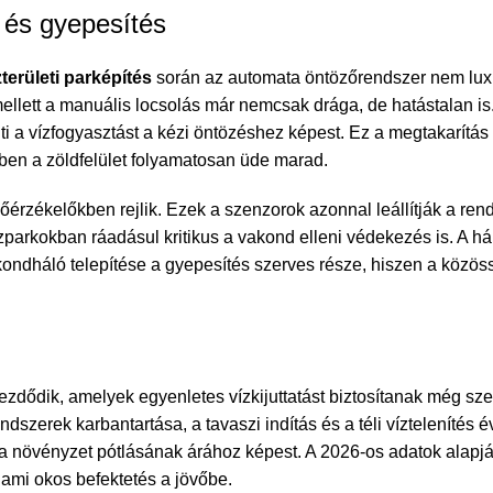
 és gyepesítés
területi parképítés
során az automata öntözőrendszer nem lu
llett a manuális locsolás már nemcsak drága, de hatástalan is
ti a vízfogyasztást a kézi öntözéshez képest. Ez a megtakarítás 
en a zöldfelület folyamatosan üde marad.
őérzékelőkben rejlik. Ezek a szenzorok azonnal leállítják a ren
özparkokban ráadásul kritikus a vakond elleni védekezés is. A 
kondháló telepítése a gyepesítés szerves része, hiszen a közöss
zdődik, amelyek egyenletes vízkijuttatást biztosítanak még sze
ndszerek karbantartása, a tavaszi indítás és a téli víztelenítés
g a növényzet pótlásának árához képest. A 2026-os adatok alapjá
 ami okos befektetés a jövőbe.