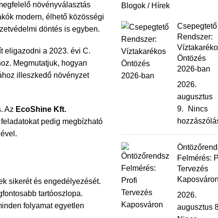
m megfelelő növényválasztás
Blogok / Hírek
akók modern, élhető közösségi
Csepegtető
zetvédelmi döntés is egyben.
Rendszer:
Víztakaréko
 eligazodni a 2023. évi C.
Öntözés
hoz. Megmutatjuk, hogyan
2026-ban
mához illeszkedő növényzet
2026.
augusztus
9.
Nincs
s. Az
EcoShine Kft.
hozzászólá
ri feladatokat pedig megbízható
ével.
Öntözőrend
Felmérés: P
Tervezés
Kaposváro
ek sikerét és engedélyezését.
egfontosabb tartóoszlopa.
2026.
 minden folyamat egyetlen
augusztus 8