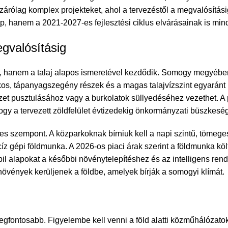
izárólag komplex projekteket, ahol a tervezéstől a megvalósítás
, hanem a 2021-2027-es fejlesztési ciklus elvárásainak is min
egvalósításig
, hanem a talaj alapos ismeretével kezdődik. Somogy megyében
os, tápanyagszegény részek és a magas talajvízszint egyaránt k
et pusztulásához vagy a burkolatok süllyedéséhez vezethet.
A 
 hogy a tervezett zöldfelület évtizedekig önkormányzati büszke
es szempont. A közparkoknak bírniuk kell a napi szintű, tömege
ecíz gépi földmunka. A 2026-os piaci árak szerint a földmunka köl
bil alapokat a későbbi növénytelepítéshez és az intelligens re
t növények kerüljenek a földbe, amelyek bírják a somogyi klímát.
egfontosabb. Figyelembe kell venni a föld alatti közműhálózatoka