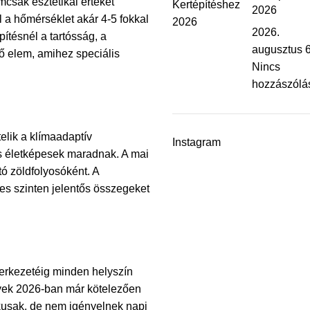
csak esztétikai értéket
2026
l a hőmérséklet akár 4-5 fokkal
2026.
ítésnél a tartósság, a
augusztus 6
ző elem, amihez speciális
Nincs
hozzászólá
elik a klímaadaptív
Instagram
is életképesek maradnak. A mai
ó zöldfolyosóként. A
ves szinten jelentős összegeket
zerkezetéig minden helyszín
lyek 2026-ban már kötelezően
kusak, de nem igényelnek napi