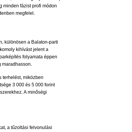
ig minden fázist profi módon
denben megfelel.
, különösen a Balaton-parti
omoly kihívást jelent a
parképítés folyamata
éppen
ség maradhasson.
s terhelést, miközben
tsége 3 000 és 5 000 forint
ndszerekhez. A minőségi
t, a tűzoltási felvonulási