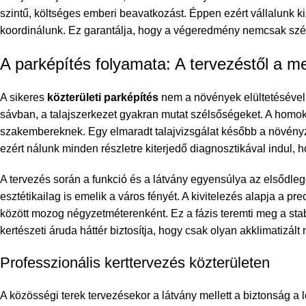
szintű, költséges emberi beavatkozást. Éppen ezért vállalunk k
koordinálunk. Ez garantálja, hogy a végeredmény nemcsak szép
A parképítés folyamata: A tervezéstől a m
A sikeres
közterületi parképítés
nem a növények elültetésével
sávban, a talajszerkezet gyakran mutat szélsőségeket. A homok
szakembereknek. Egy elmaradt talajvizsgálat később a növényz
ezért nálunk minden részletre kiterjedő diagnosztikával indul,
A tervezés során a funkció és a látvány egyensúlya az elsődleg
esztétikailag is emelik a város fényét. A kivitelezés alapja a pr
között mozog négyzetméterenként. Ez a fázis teremti meg a sta
kertészeti áruda háttér biztosítja, hogy csak olyan akklimatizál
Professzionális kerttervezés közterületen
A közösségi terek tervezésekor a látvány mellett a biztonság a l