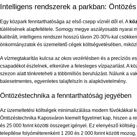
Intelligens rendszerek a parkban: Öntözés
Egy közpark fenntarthatósága az első csepp víznél dől el. A
köz
túlélésének alapfeltétele. Somogy megye aszályosabb nyarai me
kalibrált, intelligens rendszer hosszú távon 20-30%-kal csökken
önkormányzatok és üzemeltető cégek költségvetésében, miközb
A vízmegtakarítás kulcsa az okos vezérlésben és a precíziós es
csapadékot észlelnek, elkerülve a felesleges vízpazarlást. A k
szezon alatt tönkreteheti a többmilliós beruházást. Nálunk a va
balesetmentes, egyenletes talajfelszín is alapkövetelmény.
Öntözéstechnika a fenntarthatóság jegyében
Az üzemeltetési költségek minimalizálása modern fúvókákkal ke
Öntözéstechnika Kaposváron
kiemelt figyelmet kap, hiszen a re
és 25 000 forint közötti összeget igényel. Ez elenyésző költsé
telepítése folyóméterenként 1 200 és 2 000 forint között mozog,