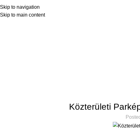
INFO@ECOSHINE.HU
+36 70 60 09 747
Skip to navigation
Skip to main content
Home
Szolgáltatások
Közterületi Parké
Poste