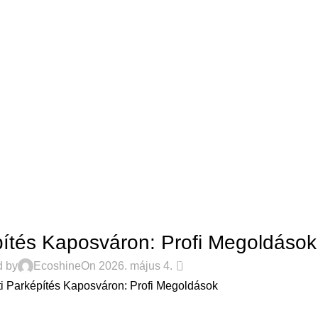
Kertépítés árak
Bemutatkozás
Karrier
Referenciák
Pályázat
Blog
Ka
Blog
Home
Blog
BLOG
pítés Kaposváron: Profi Megoldások
0
d by
Ecoshine
On 2026. május 4.