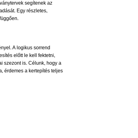
tványtervek segítenek az
adását. Egy részletes,
 függően.
nyel. A logikus sorrend
és előtt le kell fektetni,
i szezont is. Célunk, hogy a
ra, érdemes a
kertepítés teljes