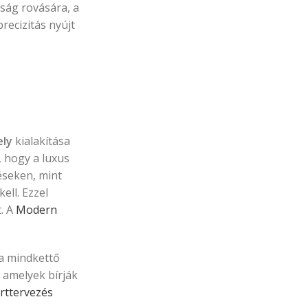
sság rovására, a
precizitás nyújt
ely
kialakítása
, hogy a luxus
éseken, mint
ell. Ezzel
. A
Modern
ba mindkettő
 amelyek bírják
rttervezés