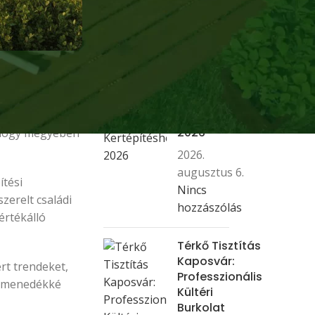
hozzászólás
Dekoratív
Mulcs:
n belül is
Útmutató A
e van szükség,
Modern
n állapotától. A
Kertépítéshez
2026
omogy megyében
2026.
augusztus 6.
ítési
Nincs
zerelt családi
hozzászólás
értékálló
Térkő Tisztítás
Kaposvár:
rt trendeket,
Professzionális
di menedékké
Kültéri
Burkolat