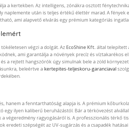
ja a kertekben. Az intelligens, zónákra osztott fénytechnika
ly naplemente után is teljes értékű élettér marad. A fények e
tható, ami alapvető elvárás egy prémium kategóriás ingatl
elemért
 tökéletesen végzi a dolgát. Az
EcoShine Kft.
által telepítet
ödnek, ami garantálja a növények precíz és víztakarékos ell
k és a rejtett hangszórók úgy simulnak bele a zöld környez
ásunkra, beleértve a
kertepites-teljeskoru-garanciaval
szolg
érdekében.
s, hanem a fenntarthatóság alapja is. A prémium kőburkola
ó egy ilyen kaliberű beruházástól. Bár a térkövezést alválla
 végeredmény ragyogásáról is. A professzionális térkő tisz
ok eredeti szépségét az UV-sugárzás és a csapadék hatásai e