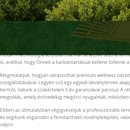
Miért utazna órákat egy túlzsúfolt wellness központba, ha
várhatja Önt? Egyetértünk abban, hogy a valódi kikapcso
nem pedig a nyilvános fürdők zajára. Sokan tartanak a silány 
modern technológia azonban ma már lehetővé teszi a fenn
is, anélkül, hogy Önnek a karbantartással kellene töltenie a
Megmutatjuk, hogyan varázsolhat prémium wellness oázist 
szolgáltatásaival. Legyen szó egy egyedi látványtervek ala
kertről, nálunk a szakértelem 5 év garanciával párosul. A cé
megoldás, amely évtizedekig megőrzi nyugalmát, miközben je
Ebben az útmutatóban végigvezetjük a professzionális terv
és segítünk eligazodni a fenntartható növénytelepítés, va
váljon.