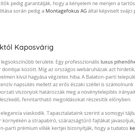
szítők pedig garantálják, hogy a kényelem ne menjen a tartó
ítása során pedig a
Montagefokus AG
által képviselt svájci 
októl Kaposvárig
legsokszínűbb területe. Egy professzionális
luxus pihenőh
r dombjai között. Míg az országos webáruházak azt hirdetik
yelmen kívül hagyása végzetes hiba. A Balaton-parti települ
nzív napsütés mellett az erős északi széllel is számolnunk k
orzati viszonyok határozzák meg a növénytelepítés irányait
leszkedő, fenntartható megoldásokat részesítik előnyben.
 elegancia viaskodik. Tapasztalataink szerint a somogyi táj
 környékén a strapabíró, szárazságtűrő fajtákat javasoljuk,
on-parti prémium villák kertjei bizonyítják, hogy a tudatos
ke