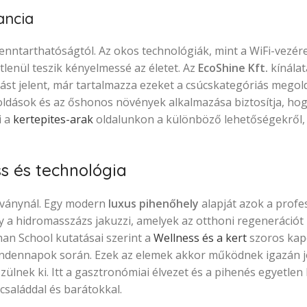
ancia
enntarthatóságtól. Az okos technológiák, mint a WiFi-vezére
lenül teszik kényelmessé az életet. Az
EcoShine Kft.
kínálat
zást jelent, már tartalmazza ezeket a csúcskategóriás megol
goldások és az őshonos növények alkalmazása biztosítja, hog
i a
kertepites-arak
oldalunkon a különböző lehetőségekről,
ss és technológia
átványnál. Egy modern
luxus pihenőhely
alapját azok a profe
y a hidromasszázs jakuzzi, amelyek az otthoni regenerációt 
an School kutatásai szerint a
Wellness és a kert
szoros kapc
 mindennapok során. Ezek az elemek akkor működnek igazán j
zülnek ki. Itt a gasztronómiai élvezet és a pihenés egyetle
családdal és barátokkal.