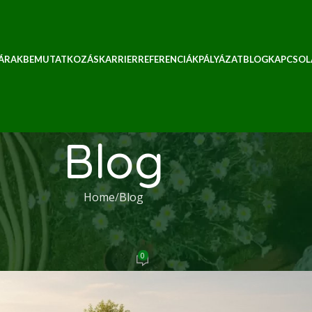
 ÁRAK
BEMUTATKOZÁS
KARRIER
REFERENCIÁK
PÁLYÁZAT
BLOG
KAPCSOL
Blog
Home
Blog
BLOG
 kertben: EcoShine Kaposvár
0
Ecoshine
On 2026. május 6.