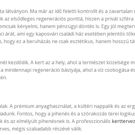
a látványon. Ma már az idő feletti kontrollt és a zavartala
álik az elsődleges regenerációs ponttá, hiszen a privát szféra
nemcsak kényelmi, hanem pénzügyi döntés is. Egy jól megter
aci árát, ami egy kaposvári családi ház esetében jelentős t
, hogy ez a beruházás ne csak esztétikus, hanem hosszú táv
 kezdődik. A kert az a hely, ahol a természet közelsége mi
 a mindennapi regeneráció bástyája, ahol a víz csobogása és
én.
alak. A prémium anyaghasználat, a kültéri nappalik és az e
dunk. Fontos, hogy a pihenés és a szórakozás terei logik
 és az elmélyült pihenésnek is. A professzionális
kertterve
rves, mégis szabadabb részévé válik.