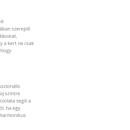
lt
ában szereplő
dásokat,
y a kert ne csak
 hogy
sszionális
új szintre
solata segít a
ól, ha egy
n harmonikus