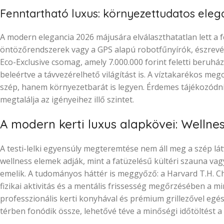
Fenntartható luxus: környezettudatos eleg
A modern elegancia 2026 májusára elválaszthatatlan lett a f
öntözőrendszerek vagy a GPS alapú robotfűnyírók, észrevét
Eco-Exclusive csomag, amely 7.000.000 forint feletti beruhá
beleértve a távvezérelhető világítást is. A víztakarékos me
szép, hanem környezetbarát is legyen. Érdemes tájékozódn
megtalálja az igényeihez illő szintet.
A modern kerti luxus alapkövei: Wellne
A testi-lelki egyensúly megteremtése nem áll meg a szép l
wellness elemek adják, mint a fatüzelésű kültéri szauna vag
emelik. A tudományos háttér is meggyőző: a Harvard T.H. Ch
fizikai aktivitás és a mentális frissesség megőrzésében a
professzionális kerti konyhával és prémium grillezővel egés
térben fonódik össze, lehetővé téve a minőségi időtöltést a 