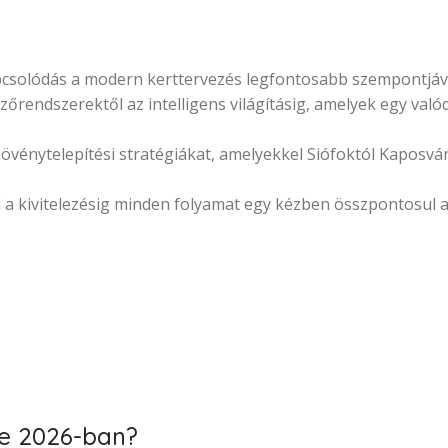
ikapcsolódás a modern kerttervezés legfontosabb szempontjá
rendszerektől az intelligens világításig, amelyek egy valód
énytelepítési stratégiákat, amelyekkel Siófoktól Kaposvár
ől a kivitelezésig minden folyamat egy kézben összpontosul
re 2026-ban?