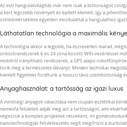
Az esti hangulatvilágítás már nem csak a biztonságot szolgál
a kert legszebb növényeit és épített elemeit, így a pihenőhe
színhőmérséklete egyetlen mozdulattal a hangulathoz igazí
Láthatatlan technológia a maximális kény
A technológia akkor a legjobb, ha észrevétlen marad, mégis
öntözőrendszerek 6 és 24 zóna közötti WiFi-vezérléssel műk
mobilról irányítható rendszerek, a GPS alapú robotfűnyíró
törik meg a természetes látványt. Minden technikai megold
kiemelt figyelmet fordítunk a hosszú távú üzembiztonság 
Anyaghasználat: a tartósság az igazi luxus
A minőségi anyagok választása nem csupán esztétikai kérdé
nemesfa felületek adják meg azt a tartósságot, ami elvárhat
végezzük a komplex projektek részeként, mi gondoskodunk a
nanotechnológiás felületkezelés segít megőrizni a burkolat