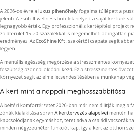
A 2026-os évre a
luxus pihenőhely
fogalma túllépett a puszt
jelenti. A zsúfolt wellness hotelek helyett a saját kertünk v
legnagyobb érték. Egy professzionális kertépítési projekt 
zöldterület 15-20 százalékkal is megemelheti az ingatlan pi
eredményez. Az
EcoShine Kft.
szakértői csapata segít abban
legyen.
A mentális egészség megőrzése a stresszmentes környezetnél
feszültség azonnal oldódni kezd. Ez a stresszmentes övezet
környezet segít az elme lecsendesítésében a munkanap vég
A kert mint a nappali meghosszabbítása
A beltéri komfortérzetet 2026-ban már nem állítják meg a f
zónák kialakítása során
A kerttervezés alapelvei
mentén hala
kapcsolódjanak egymáshoz, teret adva a családi vacsoráknak
minden négyzetméter funkciót kap, így a kert az otthon sze