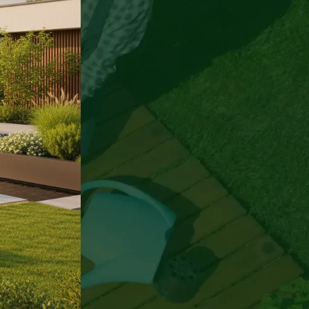
BLOGOK / HÍREK
Öntözőrendszer
Felmérés: Profi
Tervezés
Kaposváron
2026. augusztus
8.
Nincs
hozzászólás
Kert Téli
Felkészítése
Kaposvár:
Profi
Útmutató
2026
2026.
augusztus
7.
Nincs