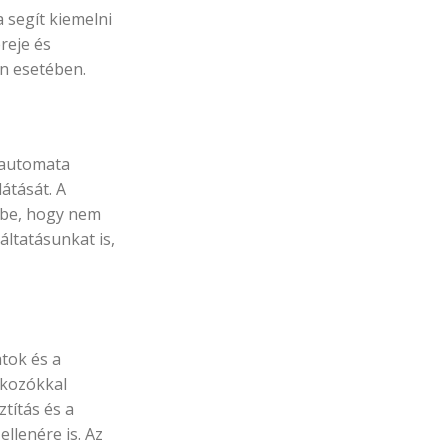
 segít kiemelni
reje és
an esetében.
t automata
átását. A
etbe, hogy nem
áltatásunkat is,
tok és a
lkozókkal
títás és a
llenére is. Az