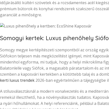
időjárásálló kültéri szövetek és a rozsdamentes acél kiegé
prémium bútorok és konyhai rendszerek szakszerű összeáll
garanciát a minőségre.
Somogyi kertek: Luxus pihenőhely Sióf
Somogy megye kertépítészeti szempontból az ország egyik 
Siófokon teljesen más megközelítést igényel, mint Kaposvá
mindenhol egyforma, mi tudjuk, hogy a helyi mikroklíma fig
Balatonlelle vagy Siófok, a magasabb páratartalom és az inte
szemben a kaposvári kertekben a kötöttebb talaj és a domb
kerti luxus trendek
2026-ban egyértelműen a tájegységbe il
A stílusválasztásnál a modern vonalvezetés és a mediterrán
remekül illeszthető, ha a növényválasztás tudatos. Kaposvár
a nyári hőhullámokat. A helyi referenciáink, például a Balat