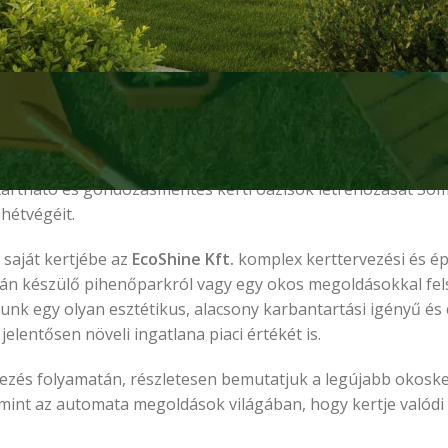
 a legexkluzívabb
luxus pihenőhely
a saját kaposvári kerítésé
lódáshoz privát szférára és kompromisszummentes minőségr
kivitelezéstől vagy a kertjük jelenlegi, pihenésre alkalmatla
tartható és gondozásmentes kerti oázisok létrehozását S
 hétvégéit.
saját kertjébe az
EcoShine Kft.
komplex kerttervezési és ép
pján készülő pihenőparkról vagy egy okos megoldásokkal fels
lunk egy olyan esztétikus, alacsony karbantartási igényű és 
lentősen növeli ingatlana piaci értékét is.
ezés folyamatán, részletesen bemutatjuk a legújabb okoske
lamint az automata megoldások világában, hogy kertje való