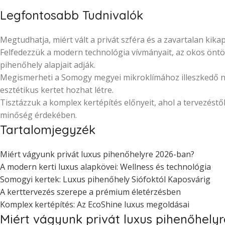
Legfontosabb Tudnivalók
Megtudhatja, miért vált a privát szféra és a zavartalan k
Felfedezzük a modern technológia vívmányait, az okos öntöző
pihenőhely alapjait adják.
Megismerheti a Somogy megyei mikroklímához illeszkedő növ
esztétikus kertet hozhat létre.
Tisztázzuk a komplex kertépítés előnyeit, ahol a tervezést
minőség érdekében.
Tartalomjegyzék
Miért vágyunk privát luxus pihenőhelyre 2026-ban?
A modern kerti luxus alapkövei: Wellness és technológia
Somogyi kertek: Luxus pihenőhely Siófoktól Kaposvárig
A kerttervezés szerepe a prémium életérzésben
Komplex kertépítés: Az EcoShine luxus megoldásai
Miért vágyunk privát luxus pihenőhely