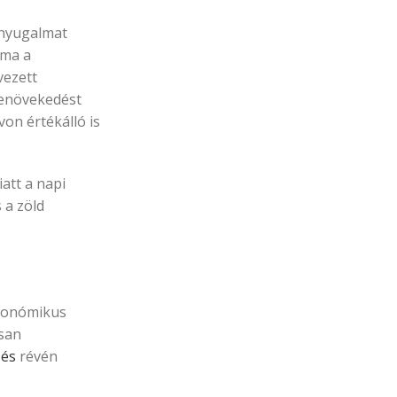
n nyugalmat
 ma a
vezett
őkenövekedést
on értékálló is
att a napi
 a zöld
rgonómikus
usan
zés
révén