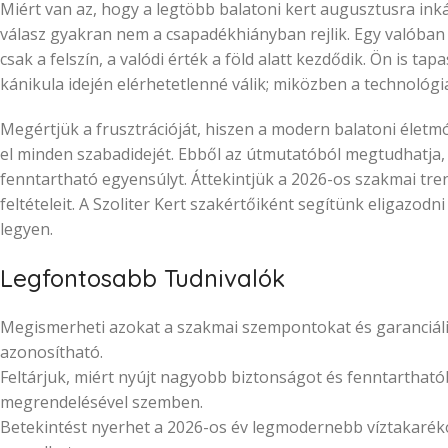
Miért van az, hogy a legtöbb balatoni kert augusztusra ink
válasz gyakran nem a csapadékhiányban rejlik. Egy valóban
csak a felszín, a valódi érték a föld alatt kezdődik. Ön is t
kánikula idején elérhetetlenné válik; miközben a technológia
Megértjük a frusztrációját, hiszen a modern balatoni élet
el minden szabadidejét. Ebből az útmutatóból megtudhatja, 
fenntartható egyensúlyt. Áttekintjük a 2026-os szakmai tr
feltételeit. A Szoliter Kert szakértőiként segítünk eligazod
legyen.
Legfontosabb Tudnivalók
Megismerheti azokat a szakmai szempontokat és garanciális
azonosítható.
Feltárjuk, miért nyújt nagyobb biztonságot és fenntarthat
megrendelésével szemben.
Betekintést nyerhet a 2026-os év legmodernebb víztakarékos