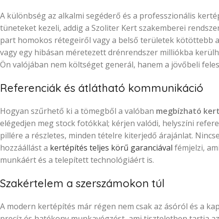
A különbség az alkalmi segéderő és a professzionális kertép
tüneteket kezeli, addig a Szoliter Kert szakemberei rendsze
part homokos rétegeiről vagy a belső területek kötöttebb a
vagy egy hibásan méretezett drénrendszer milliókba kerülh
Ön valójában nem költséget generál, hanem a jövőbeli feles
Referenciák és átlátható kommunikáció
Hogyan szűrhető ki a tömegből a valóban
megbízható kert
elégedjen meg stock fotókkal; kérjen valódi, helyszíni refer
pillére a részletes, minden tételre kiterjedő árajánlat. Nin
hozzáállást a
kertépítés teljes körű garanciával
fémjelzi, ami
munkáért és a telepített technológiáért is.
Szakértelem a szerszámokon túl
A modern kertépítés már régen nem csak az ásóról és a kapár
precíz és hatékony munkavégzést, ami tiszteletben tartja a