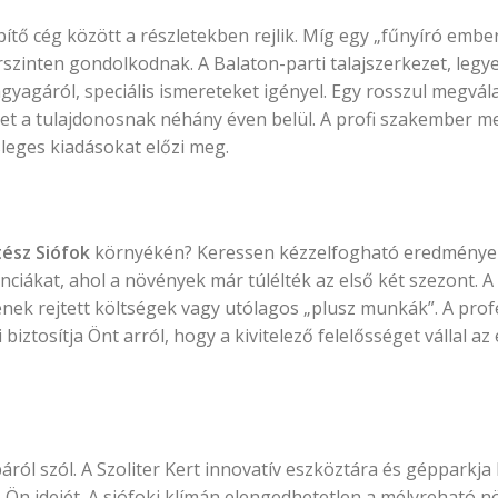
ítő cég között a részletekben rejlik. Míg egy „fűnyíró ember
rszinten gondolkodnak. A Balaton-parti talajszerkezet, legye
gyagáról, speciális ismereteket igényel. Egy rosszul megvál
et a tulajdonosnak néhány éven belül. A profi szakember m
leges kiadásokat előzi meg.
ész Siófok
környékén? Keressen kézzelfogható eredménye
enciákat, ahol a növények már túlélték az első két szezont. 
csenek rejtett költségek vagy utólagos „plusz munkák”. A prof
 biztosítja Önt arról, hogy a kivitelező felelősséget vállal az
ól szól. A Szoliter Kert innovatív eszköztára és gépparkja 
z Ön idejét. A siófoki klímán elengedhetetlen a mélyreható 