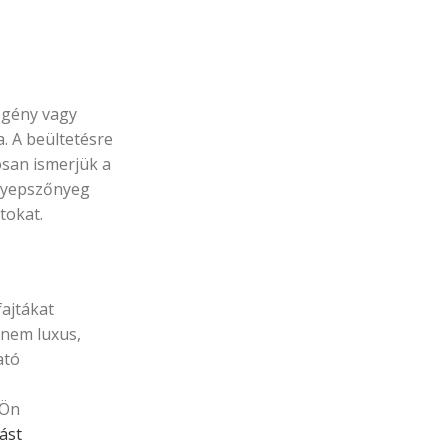
zegény vagy
. A beültetésre
tosan ismerjük a
 gyepszőnyeg
tokat.
ajtákat
 nem luxus,
ató
 Ön
ást