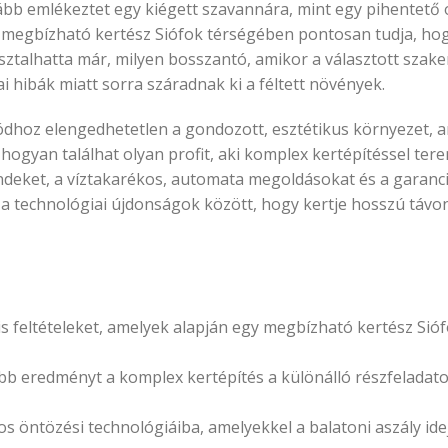
ább emlékeztet egy kiégett szavannára, mint egy pihentető 
 megbízható kertész Siófok térségében pontosan tudja, hog
apasztalhatta már, milyen bosszantó, amikor a választott szak
i hibák miatt sorra száradnak ki a féltett növények.
módhoz elengedhetetlen a gondozott, esztétikus környezet, 
hogyan találhat olyan profit, aki komplex kertépítéssel ter
endeket, a víztakarékos, automata megoldásokat és a garanc
ni a technológiai újdonságok között, hogy kertje hosszú távon
 feltételeket, amelyek alapján egy megbízható kertész Sió
óbb eredményt a komplex kertépítés a különálló részfeladat
 öntözési technológiáiba, amelyekkel a balatoni aszály idej