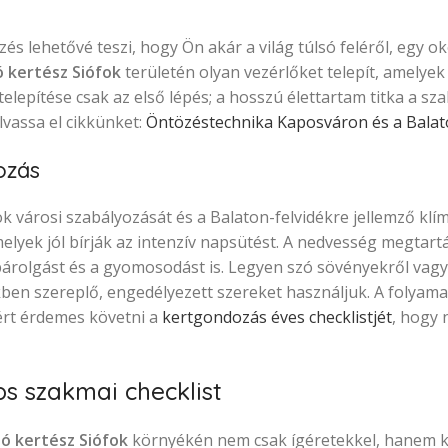
és lehetővé teszi, hogy Ön akár a világ túlsó feléről, egy o
 kertész Siófok
területén olyan vezérlőket telepít, amelyek
r telepítése csak az első lépés; a hosszú élettartam titka a sz
lvassa el cikkünket:
Öntözéstechnika Kaposváron és a Bala
ozás
 városi szabályozását és a Balaton-felvidékre jellemző klímá
amelyek jól bírják az intenzív napsütést. A nedvesség megtar
árolgást és a gyomosodást is. Legyen szó sövényekről vagy 
ben szereplő, engedélyezett szereket használjuk. A folyam
ért érdemes követni a
kertgondozás éves checklistjét
, hogy 
os szakmai checklist
ó kertész Siófok
környékén nem csak ígéretekkel, hanem 