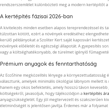
rendszerszemlélet különbözteti meg a modern kertépítőt a 
A kertépítés fázisai 2026-ban
A kivitelezés minden esetben alapos tereprendezéssel és tal
túlzottan kötött, ezért a növények eredéséhez elengedhetet
kerülő példányokat a Szoliter Kert saját kaposvári kertészet
növények előéletét és egészségi állapotát. A gyepesítés s
vagy a költséghatékonyabb, de türelmet igénylő fűmagvetés
Prémium anyagok és fenntarthatóság
Az EcoShine megközelítés lényege a környezettudatosság és
választunk, amelyek minimális ökológiai lábnyom mellett is 
hanem egy okos befektetés, amely hosszú távon kevesebb g
költségekről, javasoljuk, hogy tájékozódjon a
kertépítés ár
anyagszükségletét. Egy jól megtervezett és szakszerűen kiv
életminőségét is jelentősen javítja. Érdemes már a folyamat 