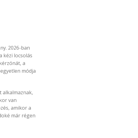
ány. 2026-ban
 kézi locsolás
kérzónát, a
 egyetlen módja
t alkalmaznak,
kor van
özés, amikor a
zédoké már régen