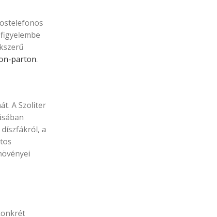
kostelefonos
 figyelembe
akszerű
ton-parton
.
t. A Szoliter
tásában
díszfákról, a
atos
növényei
konkrét