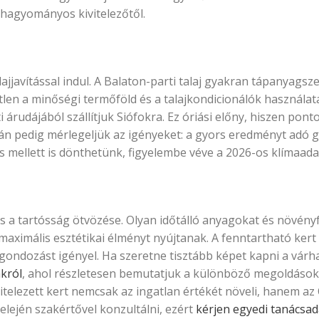
hagyományos kivitelezőtől.
ajjavítással indul. A Balaton-parti talaj gyakran tápanyags
len a minőségi termőföld és a talajkondicionálók használata
i árudájából szállítjuk Siófokra. Ez óriási előny, hiszen pon
orán pedig mérlegeljük az igényeket: a gyors eredményt adó
 mellett is dönthetünk, figyelembe véve a 2026-os klímaada
 a tartósság ötvözése. Olyan időtálló anyagokat és növényf
maximális esztétikai élményt nyújtanak. A fenntartható kert
ondozást igényel. Ha szeretne tisztább képet kapni a várh
akról
, ahol részletesen bemutatjuk a különböző megoldások
itelezett kert nemcsak az ingatlan értékét növeli, hanem az
elején szakértővel konzultálni, ezért
kérjen egyedi tanácsad