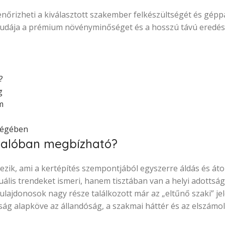
nőrizheti a kiválasztott szakember felkészültségét és géppa
 árudája a prémium növényminőséget és a hosszú távú eredést
?
g
m
rségében
n valóban megbízható?
ezik, ami a kertépítés szempontjából egyszerre áldás és áto
lis trendeket ismeri, hanem tisztában van a helyi adottságo
lajdonosok nagy része találkozott már az „eltűnő szaki” jel
ság alapköve az állandóság, a szakmai háttér és az elszámol