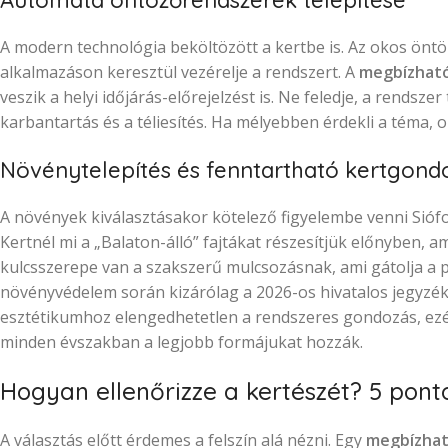
Automata öntözőrendszerek telepítése
A modern technológia beköltözött a kertbe is. Az okos öntöz
alkalmazáson keresztül vezérelje a rendszert. A
megbízható
veszik a helyi időjárás-előrejelzést is. Ne feledje, a rendsze
karbantartás és a téliesítés. Ha mélyebben érdekli a téma, o
Növénytelepítés és fenntartható kertgond
A növények kiválasztásakor kötelező figyelembe venni Siófok
Kertnél mi a „Balaton-álló” fajtákat részesítjük előnyben, 
kulcsszerepe van a szakszerű mulcsozásnak, ami gátolja a p
növényvédelem során kizárólag a 2026-os hivatalos jegyzék
esztétikumhoz elengedhetetlen a rendszeres gondozás, ez
minden évszakban a legjobb formájukat hozzák.
Hogyan ellenőrizze a kertészét? 5 pont
A választás előtt érdemes a felszín alá nézni. Egy
megbízhat