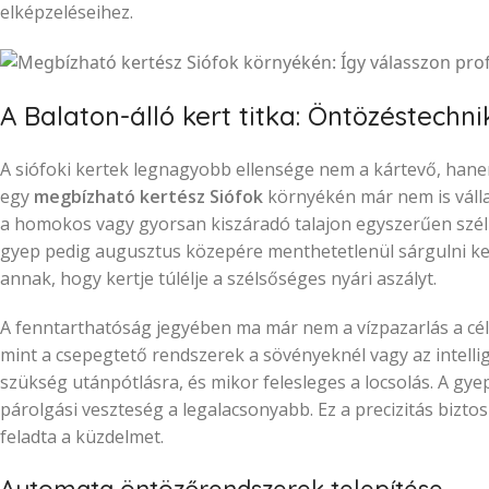
elképzeléseihez.
A Balaton-álló kert titka: Öntözéstech
A siófoki kertek legnagyobb ellensége nem a kártevő, hane
egy
megbízható kertész Siófok
környékén már nem is válla
a homokos vagy gyorsan kiszáradó talajon egyszerűen szélm
gyep pedig augusztus közepére menthetetlenül sárgulni ke
annak, hogy kertje túlélje a szélsőséges nyári aszályt.
A fenntarthatóság jegyében ma már nem a vízpazarlás a cé
mint a csepegtető rendszerek a sövényeknél vagy az intelli
szükség utánpótlásra, és mikor felesleges a locsolás. A gy
párolgási veszteség a legalacsonyabb. Ez a precizitás bizt
feladta a küzdelmet.