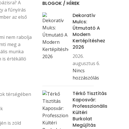
oázisra? A
BLOGOK / HÍREK
y a fűnyírás
Dekoratív
ember az első
Mulcs:
Útmutató A
Modern
ami nem rabolja
Kertépítéshez
emti meg a
2026
iális munka
2026.
 is értékálló
augusztus 6.
Nincs
hozzászólás
Térkő Tisztítás
fok térségében
Kaposvár:
Professzionális
ok
Kültéri
Burkolat
én is zöld
Megújítás