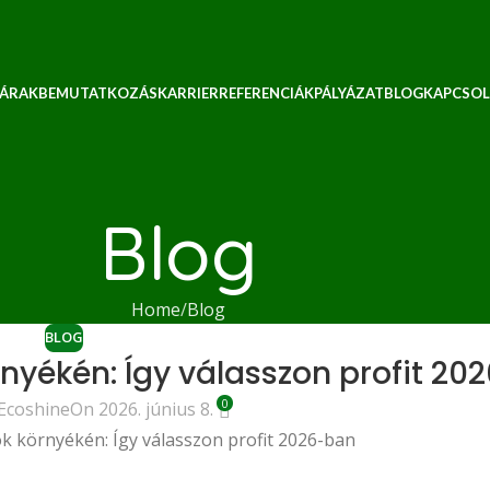
 ÁRAK
BEMUTATKOZÁS
KARRIER
REFERENCIÁK
PÁLYÁZAT
BLOG
KAPCSOL
Blog
Home
Blog
BLOG
rnyékén: Így válasszon profit 20
0
Ecoshine
On 2026. június 8.