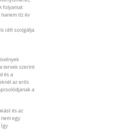
 A folyamat
, hanem tíz év
 célt szolgálja.
 növények
 tervek szerint
d és a
eknél az erős
kapcsolódjanak a
akást és az
t nem egy
 Így