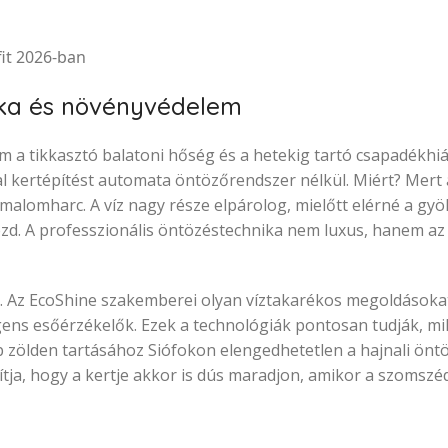
nika és növényvédelem
m a tikkasztó balatoni hőség és a hetekig tartó csapadékhi
l kertépítést automata öntözőrendszer nélkül. Miért? Mert a
alomharc. A víz nagy része elpárolog, mielőtt elérné a gyö
zd. A professzionális öntözéstechnika nem luxus, hanem az
l. Az EcoShine szakemberei olyan víztakarékos megoldásoka
gens esőérzékelők. Ezek a technológiák pontosan tudják, mi
ep zölden tartásához Siófokon elengedhetetlen a hajnali önt
osítja, hogy a kertje akkor is dús maradjon, amikor a szoms