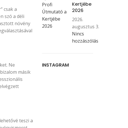
Kertjébe
” csak a
2026
n szó a déli
2026.
asztott növény
augusztus 3.
egválasztásával
Nincs
hozzászólás
ket. Ne
INSTAGRAM
A bizalom másik
esszionális
 elvégzett
lehetővé teszi a
növényismeret,