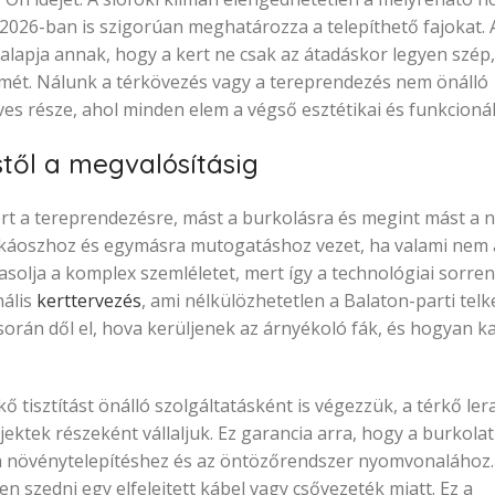
da 2026-ban is szigorúan meghatározza a telepíthető fajokat.
z alapja annak, hogy a kert ne csak az átadáskor legyen szép
elmét. Nálunk a térkövezés vagy a tereprendezés nem önálló
része, ahol minden elem a végső esztétikai és funkcionális
stől a megvalósításig
ert a tereprendezésre, mást a burkolásra és megint mást a
 káoszhoz és egymásra mutogatáshoz vezet, ha valami nem a
solja a komplex szemléletet, mert így a technológiai sorren
nális
kerttervezés
, ami nélkülözhetetlen a Balaton-parti telk
s során dől el, hova kerüljenek az árnyékoló fák, és hogyan 
érkő tisztítást önálló szolgáltatásként is végezzük, a térkő ler
jektek részeként vállaljuk. Ez garancia arra, hogy a burkola
k a növénytelepítéshez és az öntözőrendszer nyomvonalához.
en szedni egy elfelejtett kábel vagy csővezeték miatt. Ez a