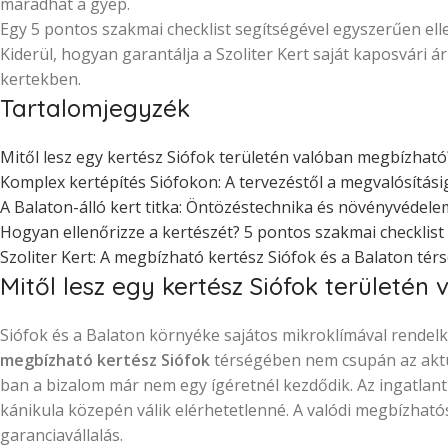
maradhat a gyep.
Egy 5 pontos szakmai checklist segítségével egyszerűen elle
Kiderül, hogyan garantálja a Szoliter Kert saját kaposvári
kertekben.
Tartalomjegyzék
Mitől lesz egy kertész Siófok területén valóban megbízható
Komplex kertépítés Siófokon: A tervezéstől a megvalósítási
A Balaton-álló kert titka: Öntözéstechnika és növényvédele
Hogyan ellenőrizze a kertészét? 5 pontos szakmai checklist
Szoliter Kert: A megbízható kertész Siófok és a Balaton té
Mitől lesz egy kertész Siófok területé
Siófok és a Balaton környéke sajátos mikroklímával rendelk
megbízható kertész Siófok
térségében nem csupán az aktuá
ban a bizalom már nem egy ígéretnél kezdődik. Az ingatlantu
kánikula közepén válik elérhetetlenné. A valódi megbízható
garanciavállalás.