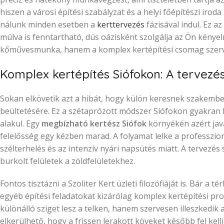
hiszen a városi építési szabályzat és a helyi főépítészi iro
nálunk minden esetben a
kerttervezés
fázisával indul. Ez a
múlva is fenntartható, dús oázisként szolgálja az Ön kény
kőművesmunka, hanem a komplex kertépítési csomag szerves 
Komplex kertépítés Siófokon: A tervezé
Sokan elkövetik azt a hibát, hogy külön keresnek szakemb
beültetésére. Ez a szétaprózott módszer Siófokon gyakran
alakul. Egy
megbízható kertész Siófok
környékén azért java
felelősség egy kézben marad. A folyamat lelke a professzio
szélterhelés és az intenzív nyári napsütés miatt. A tervezé
burkolt felületek a zöldfelületekhez.
Fontos tisztázni a Szoliter Kert üzleti filozófiáját is. Bár a t
egyéb építési feladatokat kizárólag komplex kertépítési pro
különálló sziget lesz a telken, hanem szervesen illeszkedi
elkerülhető, hogy a frissen lerakott köveket később fel kellj