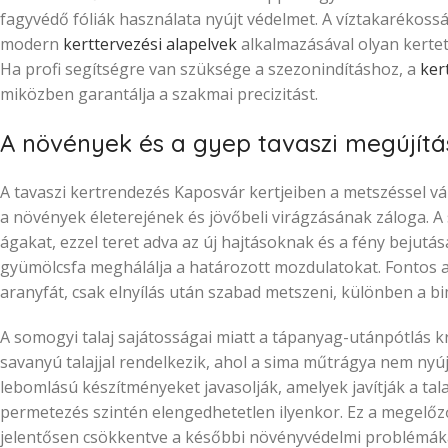
fagyvédő fóliák használata nyújt védelmet. A víztakaréko
modern
kerttervezési alapelvek
alkalmazásával olyan kertet
Ha profi segítségre van szüksége a szezonindításhoz, a
ker
miközben garantálja a szakmai precizitást.
A növények és a gyep tavaszi megújítá
A tavaszi kertrendezés Kaposvár kertjeiben a metszéssel vá
a növények életerejének és jövőbeli virágzásának záloga. A 
ágakat, ezzel teret adva az új hajtásoknak és a fény bejutás
gyümölcsfa meghálálja a határozott mozdulatokat. Fontos az
aranyfát, csak elnyílás után szabad metszeni, különben a bi
A somogyi talaj sajátosságai miatt a tápanyag-utánpótlás 
savanyú talajjal rendelkezik, ahol a sima műtrágya nem nyújt
lebomlású készítményeket javasolják, amelyek javítják a ta
permetezés szintén elengedhetetlen ilyenkor. Ez a megelőz
jelentősen csökkentve a későbbi növényvédelmi problémák