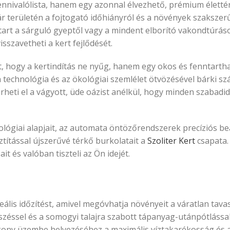
ennivalólista, hanem egy azonnal élvezhető, prémium élettér
r területén a fojtogató időhiányról és a növények szakszer
s tart a sárguló gyeptől vagy a mindent elborító vakondtúrás
szavetheti a kert fejlődését.
ket, hogy a kertindítás ne nyűg, hanem egy okos és fenntarth
technológia és az ökológiai szemlélet ötvözésével bárki s
eti el a vágyott, üde oázist anélkül, hogy minden szabadid
giai alapjait, az automata öntözőrendszerek precíziós beál
ztítással újszerűvé térkő burkolatait a
Szoliter Kert
csapata. 
it és valóban tiszteli az Ön idejét.
ális időzítést, amivel megóvhatja növényeit a váratlan tavas
éssel és a somogyi talajra szabott tápanyag-utánpótlással v
kony üzembe helyezéséhez a maximális víztakarékosság és 