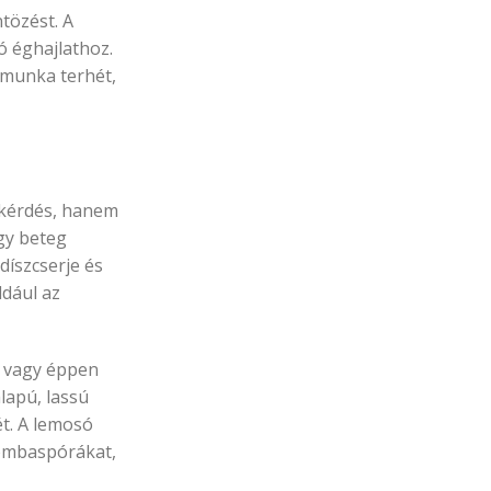
tözést. A
ó éghajlathoz.
i munka terhét,
i kérdés, hanem
agy beteg
díszcserje és
ldául az
s vagy éppen
lapú, lassú
ét. A lemosó
gombaspórákat,