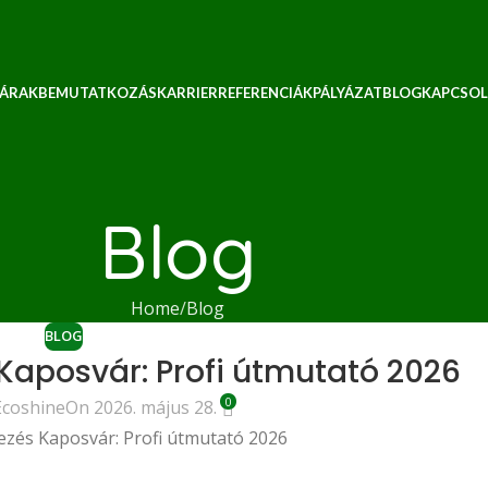
 ÁRAK
BEMUTATKOZÁS
KARRIER
REFERENCIÁK
PÁLYÁZAT
BLOG
KAPCSOL
Blog
Home
Blog
BLOG
 Kaposvár: Profi útmutató 2026
0
Ecoshine
On 2026. május 28.