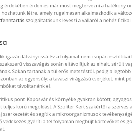
sság érdekében érdemes már most megtervezni a hatékony ön
 hozhatunk létre, amely rugalmasan alkalmazkodik a változ
tfenntartás
szolgáltatásunk leveszi a válláról a nehéz fizika
sa
lik igazán látványossá. Ez a folyamat nem csupán esztétika
szakszerű visszavágás során eltávolítjuk az elhalt, sérült v
ának. Sokan tartanak a túl erős metszéstől, pedig a legtöbb 
onban az egyensúly: a tavaszi virágzású cserjéket, mint pé
mbókat távolítanánk el.
kritikus pont. Kaposvár és környéke gyakran kötött, agyago
 teljes körű megoldást. A Szoliter Kert szakértői a szerves a
laj szerkezetét és segítik a mikroorganizmusok tevékenység
ő védekezés gyéríti a tél folyamán megbújt kártevőket és 
at.