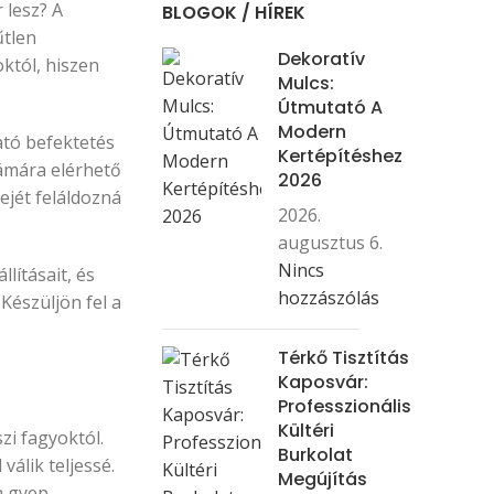
 lesz? A
BLOGOK / HÍREK
űtlen
Dekoratív
októl, hiszen
Mulcs:
Útmutató A
Modern
ató befektetés
Kertépítéshez
zámára elérhető
2026
ejét feláldozná
2026.
augusztus 6.
Nincs
lításait, és
hozzászólás
Készüljön fel a
Térkő Tisztítás
Kaposvár:
Professzionális
Kültéri
zi fagyoktól.
Burkolat
álik teljessé.
Megújítás
a gyep