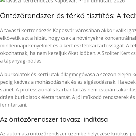
Öntözőrendszer és térkő tisztítás: A te
A tavaszi kertrendezés Kaposvár városában akkor válik igazá
elkövetik azt a hibát, hogy csak a növényekre koncentráln
mindennapi kényelmet és a kert esztétikai tartósságát. A t
okozhatnak, ha nem kezeljük őket időben. A Szoliter Kert cs
a tápanyag-pótlás.
A burkolatok és kerti utak állagmegóvása a szezon elején kez
pedig kedvez a mohásodásnak és az algásodásnak. Ha ezeket e
színét. A professzionális karbantartás nem csupán takarít
drága burkolatok élettartamát. A jól működő rendszerek és 
fenntartani.
Az öntözőrendszer tavaszi indítása
Az automata öntözőrendszer üzembe helyezése kritikus pon