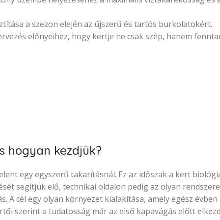
sztítása a szezon elején az újszerű és tartós burkolatokért.
rvezés előnyeihez, hogy kertje ne csak szép, hanem fenntar
és hogyan kezdjük?
ent egy egyszerű takarításnál. Ez az időszak a kert biológia
sét segítjük elő, technikai oldalon pedig az olyan rendszere
ás. A cél egy olyan környezet kialakítása, amely egész évben
rtői szerint a tudatosság már az első kapavágás előtt elkezd