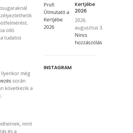
Kertjébe
apsugaraknál
2026
zélyeztethetik
2026.
potfelmérést.
augusztus 3.
pa olló
Nincs
 a tudatos
hozzászólás
INSTAGRAM
. Ilyenkor még
vezés
során
an következik a
.
edhetnek, mint
zás és a