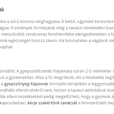
ak
hiba a sűrű korona meghagyása. A belső, egymást kereszte
ágyai. A sövények formázását még a tavaszi növekedési bum
A metszőollók rendszeres fertőtlenítése elengedhetetlen a 
eink egészségét hosszú távon. Ha bizonytalan a vágások m
kaphat.
mörödött. A gyepszellőztetés folyamata során 2-5 milliméte
ljut a gyökerekhez. Ahol a fű megritkult, ott a felülvetés seg
, a
gyepszőnyeg Kaposvár
környéki kertjeiben a leggyorsab
ondháló ellenőrzéséről sem, hiszen a tavaszi aktivitásuk ko
odás elleni kezelésekkel pedig megelőzheti, hogy a gyomok 
 kapcsolatban,
kérje szakértőnk tanácsát
a fenntartható me