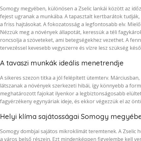
Somogy megyében, különösen a Zselic lankái között az időzí
fejest ugranak a munkába. A tapasztalt kertbarátok tudják,
a friss hajtásokat. A fokozatosság a legfontosabb elv. Mie
Nézzük meg a növények állapotát, keressük a téli fagykárok
roncsolja a szöveteket, ami betegségekhez vezethet. A fennt
tervezéssel kevesebb vegyszerre és vízre lesz szükség késő
A tavaszi munkák ideális menetrendje
A sikeres szezon titka a jól felépített ütemterv. Márciusban
látszanak a növények szerkezeti hibái, így könnyebb a forma
meghatározott fajokat ilyenkor a legbiztonságosabb elülte
fagyérzékeny egynyáriak ideje, és ekkor végezzük el az önt
Helyi klíma sajátosságai Somogy megyéb
Somogy dombjai sajátos mikroklímát teremtenek. A Zselic 
a város belső részein. Ezt mindenképpen figyelembe kell ve