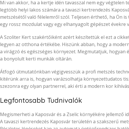
Mi van akkor, ha a kertje idén tavasszal nem egy végtelen t
legtöbb helyi lakos számára a tavaszi kertrendezés Kaposvá
metszésétől való félelemről szól. Teljesen érthető, ha Ön i
egy rossz mozdulat vagy egy elhanyagolt gépészet évekre vis
A Szoliter Kert szakértőiként azért készítettük el ezt a cik
legyen az otthona értékébe. Hiszünk abban, hogy a modern 
a virágzó és egészséges környezet. Megmutatjuk, hogyan érh
a bonyolult kerti munkák oltárán.
Átfogó útmutatónkban végigvesszük a profi metszés technoló
kitérünk arra is, hogyan varázsolhatja környezettudatos tis
szezonra egy olyan partnerrel, aki érti a modern kor kihívása
Legfontosabb Tudnivalók
Megismerheti a Kaposvár és a Zselic környékére jellemző ide
A tavaszi kertrendezés Kaposvár területén a szakszerű metsz
Részletes lépéseket kap az automata öntözőrendszer haté