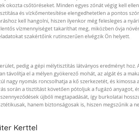
sek okozta csőtöréseket. Minden egyes zónát végig kell ellen
 tisztítása és vízkőmentesítése elengedhetetlen a pontos sz
ráshoz kell hangolni, hiszen ilyenkor még felesleges a nyár
 jelentős vízmennyiséget takaríthat meg, miközben óvja növé
ladatokat szakértőink rutinszerűen elvégzik Ön helyett.
rület, pedig a gépi mélytisztítás látványos eredményt hoz. A
an távolítja el a mélyen gyökerező mohát, az algát és a maka
l nagy nyomás roncsolhatja a kő szerkezetét, és kimossa 
rás során a tisztítást követően pótoljuk a fugázó anyagot, é
a szennyeződések újbóli megtapadását, így burkolatai hosszú
sztétikusak, hanem biztonságosak is, hiszen megszűnik a n
ter Kerttel