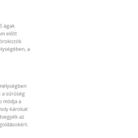
ző ágak
m előtt
kórokozók
élységében, a
r mélységben
ít a sűrűség
b módja a
moly károkat
átvegyék az
goldásokért.