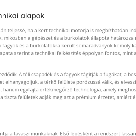
chnikai alapok
n teljessé, ha a kert technikai motorja is megbízhatóan ind
ak, miközben a gépészet és a burkolatok állapota határozza
éli fagyok és a burkolatokra került sómaradványok komoly k
apata szerint a technikai felkészítés éppolyan fontos, mint
dődik. A téli csapadék és a fagyok tágítják a fugákat, a bes
lhanyagoljuk, a térkő felülete porózussá válik, és elveszít
ás, hanem egyfajta értékmegőrző technológia, amely meghos
a tiszta felületek adják meg azt a prémium érzetet, amiért 
tja a tavaszi munkáknak. Első lépésként a rendszert lassa