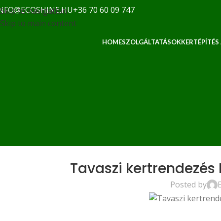
NFO@ECOSHINE.HU
+36 70 60 09 747
Skip to navigation
Skip to main content
HOME
SZOLGÁLTATÁSOK
KERTÉPÍTÉS
Tavaszi kertrendezés
Posted by