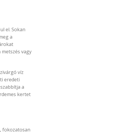
ul el. Sokan
 meg a
árokat
 a metszés vagy
zivárgó víz
i eredeti
szabbítja a
érdemes kertet
n, fokozatosan