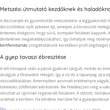
Metszési útmutató kezdőknek és haladókn
A díszcserjék és gyümölcsfák metszésekor a leggyakoribb 
dörzsölődése nyílt sebeket ejt, amelyek a kórokozók meleg
érdemes elvégezni, hogy sűrű, kompakt felületet kapjunk. 
átvitelének megakadályozásához, így óvhatjuk meg növény
kertfenntartás
szolgáltatásunk keretében profi segítséget 
A gyep tavaszi ébresztése
A téli hónapok után a pázsit gyakran sárgult, mohás és tö
átvágjuk a filcesedett réteget, így a víz és a tápanyag újra e
visszaállításában. Amennyiben azonnali eredményre vágyik
tökéletes zöldfelület elérésének. Ne feledkezzen meg a vak
okozhat az újonnan regenerált felületen. A célzott, mohás
uralmat a kertben. Ha kérdése merülne fel a gyepápolással