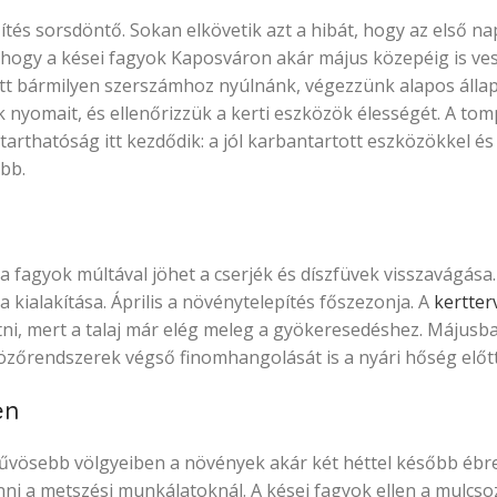
tés sorsdöntő. Sokan elkövetik azt a hibát, hogy az első n
 hogy a kései fagyok Kaposváron akár május közepéig is ves
lőtt bármilyen szerszámhoz nyúlnánk, végezzünk alapos álla
 nyomait, és ellenőrizzük a kerti eszközök élességét. A tom
arthatóság itt kezdődik: a jól karbantartott eszközökkel és
bb.
, a fagyok múltával jöhet a cserjék és díszfüvek visszavágása
 kialakítása. Április a növénytelepítés főszezonja. A
kertter
tni, mert a talaj már elég meleg a gyökeresedéshez. Májusb
özőrendszerek végső finomhangolását is a nyári hőség előtt
en
hűvösebb völgyeiben a növények akár két héttel később ébr
nni a metszési munkálatoknál. A kései fagyok ellen a mulcso