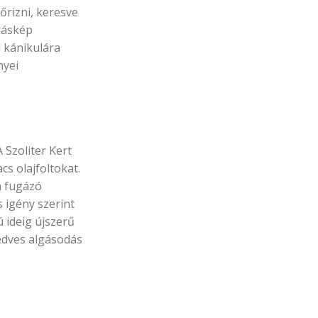
őrizni, keresve
óráskép
i kánikulára
nyei
 Szoliter Kert
cs olajfoltokat.
a fugázó
s igény szerint
 ideig újszerű
edves algásodás