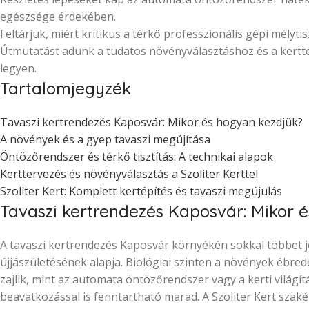
egészsége érdekében.
Feltárjuk, miért kritikus a térkő professzionális gépi mélyti
Útmutatást adunk a tudatos növényválasztáshoz és a kertte
legyen.
Tartalomjegyzék
Tavaszi kertrendezés Kaposvár: Mikor és hogyan kezdjük?
A növények és a gyep tavaszi megújítása
Öntözőrendszer és térkő tisztítás: A technikai alapok
Kerttervezés és növényválasztás a Szoliter Kerttel
Szoliter Kert: Komplett kertépítés és tavaszi megújulás
Tavaszi kertrendezés Kaposvár: Mikor 
A tavaszi kertrendezés Kaposvár környékén sokkal többet jel
újjászületésének alapja. Biológiai szinten a növények ébredé
zajlik, mint az automata öntözőrendszer vagy a kerti világít
beavatkozással is fenntartható marad. A Szoliter Kert szaké