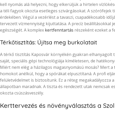
kell nyomás alá helyezni, hogy elkerüljük a hirtelen vízlöké
a téli fagyok okozta esetleges szivárgásokat. A szórófejek
érdekében. Végül a vezérlést a tavaszi, csapadékosabb időjá
tervezett vízmennyiség kijuttatása. A precíz beállításokkal
egészségét. A komplex
kertfenntartás
részeként ezeket a fe
Térkőtisztítás: Újítsa meg burkolatait
A térkő tisztítás Kaposvár környékén gyakran elhanyagolt te
saját, speciális gépi technológiája kíméletesen, de hatékony
Miért nem elég a házilagos magasnyomású mosás? Mert a tú
homokot anélkül, hogy a spórákat elpusztítaná. A profi eljá
felületvédelmet is biztosítunk. Ez a réteg megakadályozza 
állapotban maradnak. A tiszta és rendezett utak nemcsak e
okozta csúszásveszély.
Kerttervezés és növényválasztás a Szoli