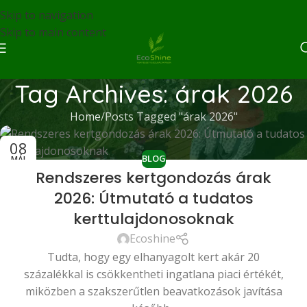
Skip to navigation
Skip to main content
Tag Archives: árak 2026
Home
Posts Tagged "árak 2026"
08
BLOG
MÁJ
Rendszeres kertgondozás árak
2026: Útmutató a tudatos
kerttulajdonosoknak
Ecoshine
Tudta, hogy egy elhanyagolt kert akár 20
százalékkal is csökkentheti ingatlana piaci értékét,
miközben a szakszerűtlen beavatkozások javítása