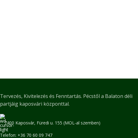
Tervezés, Kivitelezés és Fenntartás. Pécstől a Balaton déli
partjáig kaposvári központtal.
7400 Kaposvár, Füredi u. 155 (MOL-al szemben)
Telefon: +36 70 60 09 747