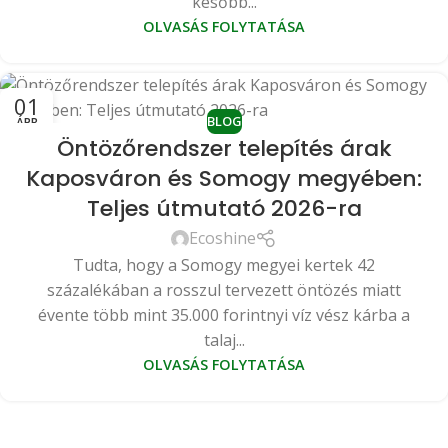
később...
OLVASÁS FOLYTATÁSA
01
BLOG
ÁPR
Öntözőrendszer telepítés árak
Kaposváron és Somogy megyében:
Teljes útmutató 2026-ra
Ecoshine
Tudta, hogy a Somogy megyei kertek 42
százalékában a rosszul tervezett öntözés miatt
évente több mint 35.000 forintnyi víz vész kárba a
talaj...
OLVASÁS FOLYTATÁSA