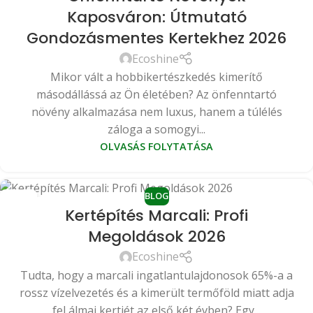
Kaposváron: Útmutató
Gondozásmentes Kertekhez 2026
Ecoshine
Mikor vált a hobbikertészkedés kimerítő
másodállássá az Ön életében? Az önfenntartó
növény alkalmazása nem luxus, hanem a túlélés
záloga a somogyi...
OLVASÁS FOLYTATÁSA
BLOG
29
Kertépítés Marcali: Profi
ÁPR
Megoldások 2026
Ecoshine
Tudta, hogy a marcali ingatlantulajdonosok 65%-a a
rossz vízelvezetés és a kimerült termőföld miatt adja
fel álmai kertjét az első két évben? Egy...