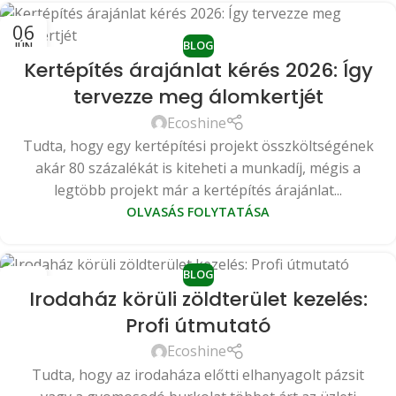
06
BLOG
JÚN
Kertépítés árajánlat kérés 2026: Így
tervezze meg álomkertjét
Ecoshine
Tudta, hogy egy kertépítési projekt összköltségének
akár 80 százalékát is kiteheti a munkadíj, mégis a
legtöbb projekt már a kertépítés árajánlat...
OLVASÁS FOLYTATÁSA
BLOG
30
Irodaház körüli zöldterület kezelés:
MÁJ
Profi útmutató
Ecoshine
Tudta, hogy az irodaháza előtti elhanyagolt pázsit