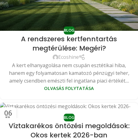
BLOG
A rendszeres kertfenntartás
megtérülése: Megéri?
Ecoshine
A kert elhanyagolása nem csupán esztétikai hiba,
hanem egy folyamatosan kamatozó pénzügyi teher,
amely csendben emészti fel ingatlana piaci értékét....
OLVASÁS FOLYTATÁSA
06
BLOG
JÚL
Víztakarékos öntözési megoldások:
Okos kertek 2026-ban