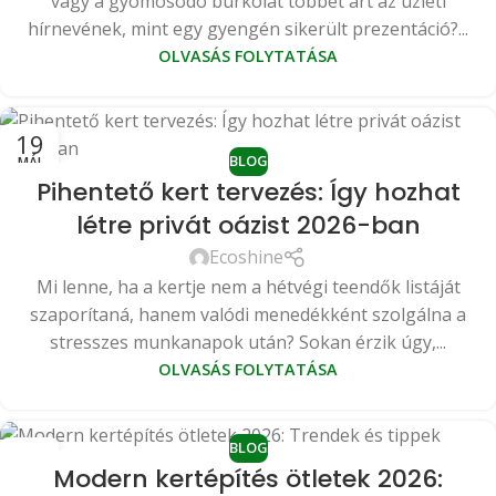
vagy a gyomosodó burkolat többet árt az üzleti
hírnevének, mint egy gyengén sikerült prezentáció?...
OLVASÁS FOLYTATÁSA
19
BLOG
MÁJ
Pihentető kert tervezés: Így hozhat
létre privát oázist 2026-ban
Ecoshine
Mi lenne, ha a kertje nem a hétvégi teendők listáját
szaporítaná, hanem valódi menedékként szolgálna a
stresszes munkanapok után? Sokan érzik úgy,...
OLVASÁS FOLYTATÁSA
BLOG
14
Modern kertépítés ötletek 2026:
MÁJ