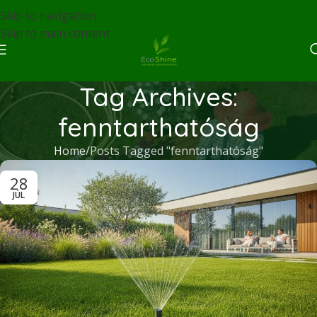
Skip to navigation
Skip to main content
Tag Archives:
fenntarthatóság
Home
Posts Tagged "fenntarthatóság"
28
JÚL