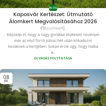
BLOG
Kaposvár Kertészet: Útmutató
Álomkert Megvalósításához 2026
Ecoshine
Képzelje el, hogy a nagy gonddal elültetett növényei
már az első forró júliusi hét után kókadozni
kezdenek a kertjében. Sokan érzik úgy, hogy hiába
a...
OLVASÁS FOLYTATÁSA
08
JÚL