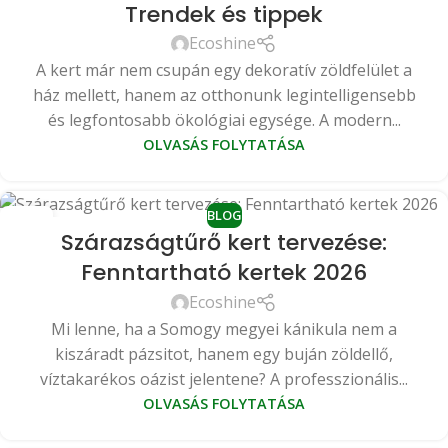
Trendek és tippek
Ecoshine
A kert már nem csupán egy dekoratív zöldfelület a
ház mellett, hanem az otthonunk legintelligensebb
és legfontosabb ökológiai egysége. A modern...
OLVASÁS FOLYTATÁSA
BLOG
13
Szárazságtűrő kert tervezése:
MÁJ
Fenntartható kertek 2026
Ecoshine
Mi lenne, ha a Somogy megyei kánikula nem a
kiszáradt pázsitot, hanem egy buján zöldellő,
víztakarékos oázist jelentene? A professzionális...
OLVASÁS FOLYTATÁSA