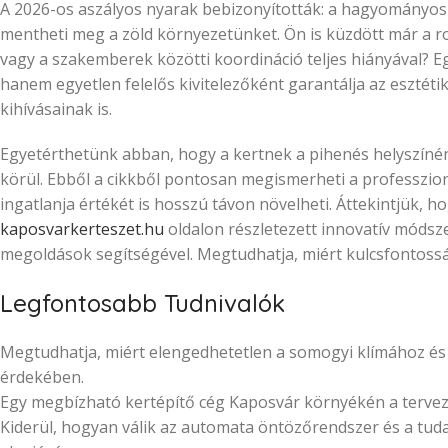
A 2026-os aszályos nyarak bebizonyították: a hagyományos ke
mentheti meg a zöld környezetünket. Ön is küzdött már a
vagy a szakemberek közötti koordináció teljes hiányával? E
hanem egyetlen felelős kivitelezőként garantálja az esztét
kihívásainak is.
Egyetérthetünk abban, hogy a kertnek a pihenés helyszínén
körül. Ebből a cikkből pontosan megismerheti a professzio
ingatlanja értékét is hosszú távon növelheti. Áttekintjük, h
kaposvarkerteszet.hu
oldalon részletezett innovatív módsz
megoldások segítségével. Megtudhatja, miért kulcsfontosság
Legfontosabb Tudnivalók
Megtudhatja, miért elengedhetetlen a somogyi klímához és 
érdekében.
Egy megbízható kertépítő cég Kaposvár környékén a tervezés
Kiderül, hogyan válik az automata öntözőrendszer és a tud