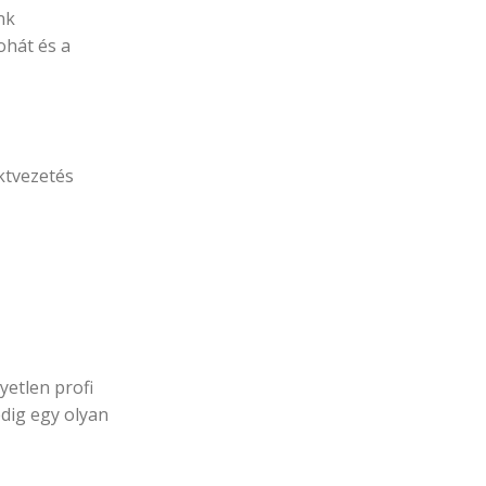
nk
ohát és a
ktvezetés
yetlen profi
edig egy olyan