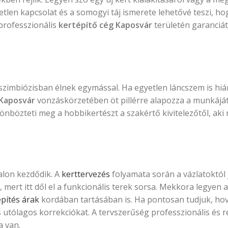
etlen kapcsolat és a somogyi táj ismerete lehetővé teszi, ho
 professzionális
kertépítő cég Kaposvár
területén garanciát 
szimbiózisban élnek egymással. Ha egyetlen láncszem is hián
 Kaposvár
vonzáskörzetében öt pillérre alapozza a munkáját
nbözteti meg a hobbikertészt a szakértő kivitelezőtől, aki
alon kezdődik. A
kerttervezés
folyamata során a vázlatoktól 
s, mert itt dől el a funkcionális terek sorsa. Mekkora legyen 
építés árak
kordában tartásában is. Ha pontosan tudjuk, hov
s utólagos korrekciókat. A tervszerűség professzionális és 
 van.