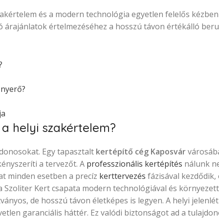
zakértelem és a modern technológia egyetlen felelős kézben
ó árajánlatok értelmezéséhez a hosszú távon értékálló beru
?
 nyerő?
ja
 a helyi szakértelem?
ajdonosokat. Egy tapasztalt
kertépítő cég Kaposvár
városáb
ényszeríti a tervezőt. A
professzionális kertépítés
nálunk n
mat minden esetben a precíz
kerttervezés
fázisával kezdődik, 
és a Szoliter Kert csapata modern technológiával és környeze
tványos, de hosszú távon életképes is legyen. A helyi jelenl
etlen garanciális háttér. Ez valódi biztonságot ad a tulajdo