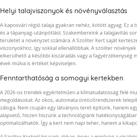
Helyi talajviszonyok és növényválasztás
A kaposvári régió talaja gyakran nehéz, kötött agyag. Ez a 
és a tápanyag-utánpótlást. Szakembereink a talajjavítás so
területet a növényzet számára. A Szoliter Kert saját kertés
viszonyokhoz, így sokkal ellenállóbbak. A szoliter növénye
elkerülhető a későbbi kiszáradás vagy a fagyérzékenység mi
évek múlva is értéket képviseljen.
Fenntarthatóság a somogyi kertekben
A 2026-os trendek egyértelműen a klímatudatosság felé mut
megoldásokat. Az okos, automata öntözőrendszerek telepíté
záloga. Nem csupán egy látványos teret építünk, hanem eg
alapvető, hiszen hiszünk a technológiánk hatékonyságában.
optimalizálhatók. Így a kert nem napi teher, hanem a kikapc
A Szoliter Kertnél hiszünk abban, hogy a minőség a részletek