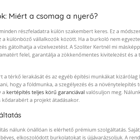
ok: Miért a csomag a nyerő?
 minden részfeladatra külön szakembert keres. Ez a módszer
 a különböző vállalkozók között. Ha a burkoló nem egyeztet
és gátolhatja a vízelvezetést. A Szoliter Kertnél mi máské
lyamatért felel, garantálja a zökkenőmentes kivitelezést és a
ért a térkő lerakását és az egyéb építési munkákat kizáróla
ítani, hogy a földmunka, a szegélyezés és a növénytelepítés 
y a
kertépítés teljes körű garanciával
valósuljon meg. Nálunk
 kődarabért a projekt átadásakor.
áltatás
ítás nálunk önállóan is elérhető prémium szolgáltatás. Saját
éves, elkoszolódott burkolatokat is újjávarázsoljuk. A rends