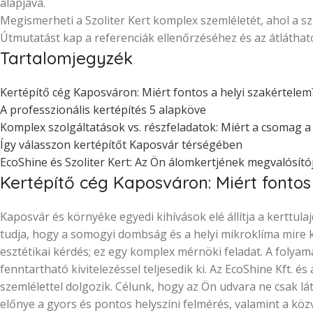
alapjává.
Megismerheti a Szoliter Kert komplex szemléletét, ahol a s
Útmutatást kap a referenciák ellenőrzéséhez és az átláthat
Tartalomjegyzék
Kertépítő cég Kaposváron: Miért fontos a helyi szakértelem
A professzionális kertépítés 5 alapköve
Komplex szolgáltatások vs. részfeladatok: Miért a csomag a
Így válasszon kertépítőt Kaposvár térségében
EcoShine és Szoliter Kert: Az Ön álomkertjének megvalósító
Kertépítő cég Kaposváron: Miért fontos
Kaposvár és környéke egyedi kihívások elé állítja a kerttul
tudja, hogy a somogyi dombság és a helyi mikroklíma mire k
esztétikai kérdés; ez egy komplex mérnöki feladat. A folya
fenntartható kivitelezéssel teljesedik ki. Az EcoShine Kft. 
szemlélettel dolgozik. Célunk, hogy az Ön udvara ne csak lá
előnye a gyors és pontos helyszíni felmérés, valamint a közv