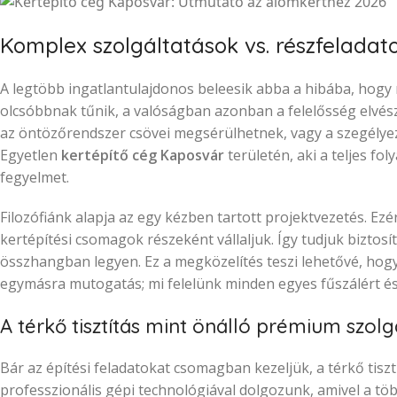
Komplex szolgáltatások vs. részfeladat
A legtöbb ingatlantulajdonos beleesik abba a hibába, hogy
olcsóbbnak tűnik, a valóságban azonban a felelősség elvész
az öntözőrendszer csövei megsérülhetnek, vagy a szegélyez
Egyetlen
kertépítő cég Kaposvár
területén, aki a teljes fo
fegyelmet.
Filozófiánk alapja az egy kézben tartott projektvezetés. Ez
kertépítési csomagok részeként vállaljuk. Így tudjuk biztos
összhangban legyen. Ez a megközelítés teszi lehetővé, hog
egymásra mutogatás; mi felelünk minden egyes fűszálért és
A térkő tisztítás mint önálló prémium szolg
Bár az építési feladatokat csomagban kezeljük, a térkő tiszt
professzionális gépi technológiával dolgozunk, amivel a több