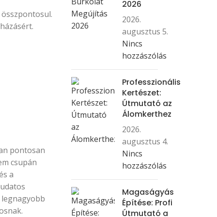
2026
 összpontosul.
2026.
házásért.
augusztus 5.
Nincs
hozzászólás
Professzionális
Kertészet:
Útmutató az
Álomkerthez
2026.
augusztus 4.
an pontosan
Nincs
em csupán
hozzászólás
és a
ttudatos
Magaságyás
ét legnagyobb
Építése: Profi
nosnak.
Útmutató a