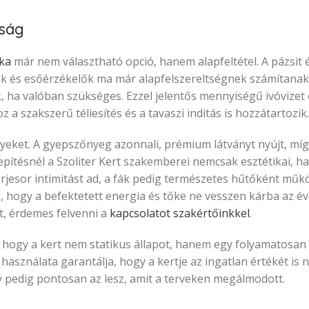
sság
ka
már nem választható opció, hanem alapfeltétel. A pázsit 
lők és esőérzékelők ma már alapfelszereltségnek számítanak
ek, ha valóban szükséges. Ezzel jelentős mennyiségű ivóvizet
a szakszerű téliesítés és a tavaszi indítás is hozzátartozik.
yeket. A gyepszőnyeg azonnali, prémium látványt nyújt, míg
epítésnél a Szoliter Kert szakemberei nemcsak esztétikai, 
serjesor intimitást ad, a fák pedig természetes hűtőként mű
, hogy a befektetett energia és tőke ne vesszen kárba az év
t, érdemes felvenni a
kapcsolatot szakértőinkkel
.
 hogy a kert nem statikus állapot, hanem egy folyamatosan
asználata garantálja, hogy a kertje az ingatlan értékét is n
y pedig pontosan az lesz, amit a terveken megálmodott.