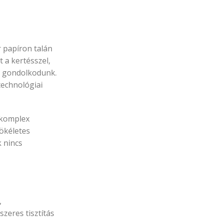
 papíron talán
 a kertésszel,
pp gondolkodunk.
 technológiai
g komplex
tökéletes
 nincs
,
zeres tisztítás