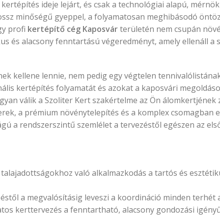
rtépítés ideje lejárt, és csak a technológiai alapú, mérnöki
 rossz minőségű gyeppel, a folyamatosan meghibásodó öntö
gy profi
kertépítő cég Kaposvár
területén nem csupán növén
ikus és alacsony fenntartású végeredményt, amely ellenáll a
ek kellene lennie, nem pedig egy végtelen tennivalólistána
nális kertépítés folyamatát és azokat a kaposvári megoldás
ogyan válik a Szoliter Kert szakértelme az Ön álomkertjének 
erek, a prémium növénytelepítés és a komplex csomagban el
ú a rendszerszintű szemlélet a tervezéstől egészen az első
talajadottságokhoz való alkalmazkodás a tartós és esztétik
től a megvalósításig leveszi a koordináció minden terhét a 
atos kerttervezés a fenntartható, alacsony gondozási igény