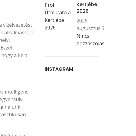
Kertjébe
2026
2026.
a vízelvezetést
augusztus 3.
ik alkalmassá a
Nincs
helyi
hozzászólás
 Ezzel
 hogy a kert
INSTAGRAM
z intelligens
 egyensúly
ia
nálunk
drasztikusan
lévő terület