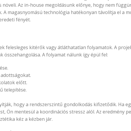
is növeli. Az in-house megoldásunk előnye, hogy nem függü
zük. A magasnyomású technológia hatékonyan távolítja el a m
redeti fényét.
k felesleges kitérők vagy átláthatatlan folyamatok. A proje
 összehangolása. A folyamat nálunk így épül fel:
ése.
 adottságokat.
latok előtt.
 telepítése.
yítják, hogy a rendszerszintű gondolkodás kifizetődik. Ha eg
st, Ön mentesül a koordinációs stressz alól. Az eredmény p
ztétika kéz a kézben jár.