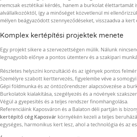
nemcsak esztétikai kérdés, hanem a burkolat élettartamát 
alvállalkozóktól, így a minőséget közvetlenül mi ellenőriz
mélyen beágyazódott szennyeződéseket, visszaadva a kert e
Komplex kertépítési projektek menete
Egy projekt sikere a szervezettségen múlik. Nálunk nincsene
legnagyobb előnye a pontos ütemterv és a szakipari munkák
Részletes helyszíni konzultáció és az igények pontos felmér
Személyre szabott kerttervezés, figyelembe véve a somogyi
Gépi földmunka és az öntözőrendszer alapcsövezése a burko
Burkolatok kialakítása, szegélyezés és a növények szakszerű
Végül a gyepesítés és a teljes rendszer finomhangolása.
Referenciáink Kaposváron és a Balaton déli partján is bizon
kertépítő cég Kaposvár
környékén kezeli a teljes beruházá
egységes, harmonikus kert lesz, ahol a technológia és az es