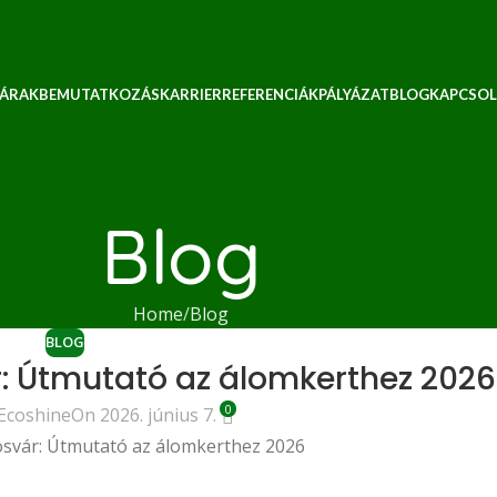
 ÁRAK
BEMUTATKOZÁS
KARRIER
REFERENCIÁK
PÁLYÁZAT
BLOG
KAPCSOL
Blog
Home
Blog
BLOG
: Útmutató az álomkerthez 2026
0
Ecoshine
On 2026. június 7.